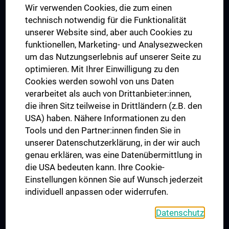
Wir verwenden Cookies, die zum einen
Graduiertentraining
technisch notwendig für die Funktionalität
Dual Career
unserer Website sind, aber auch Cookies zu
funktionellen, Marketing- und Analysezwecken
Trusted Reseach - Research Security - Foreign Interference
um das Nutzungserlebnis auf unserer Seite zu
UNESCO Lehrstuhl für Bioethik
optimieren. Mit Ihrer Einwilligung zu den
MUVI
Cookies werden sowohl von uns Daten
verarbeitet als auch von Drittanbieter:innen,
die ihren Sitz teilweise in Drittländern (z.B. den
USA) haben. Nähere Informationen zu den
Folgen Sie uns auf
Tools und den Partner:innen finden Sie in
unserer Datenschutzerklärung, in der wir auch
genau erklären, was eine Datenübermittlung in
die USA bedeuten kann. Ihre Cookie-
Einstellungen können Sie auf Wunsch jederzeit
individuell anpassen oder widerrufen.
PRESSE
JOBS
Datenschutz
MEDUNI SHOP