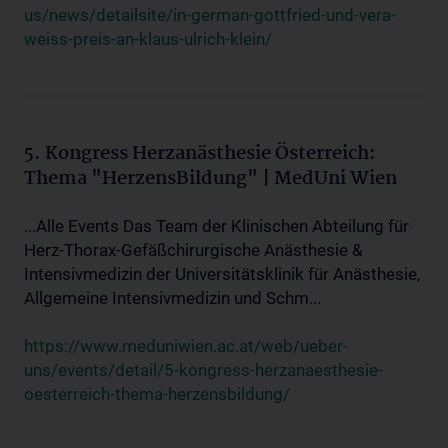
us/news/detailsite/in-german-gottfried-und-vera-
weiss-preis-an-klaus-ulrich-klein/
5. Kongress Herzanästhesie Österreich:
Thema "HerzensBildung" | MedUni Wien
...Alle Events Das Team der Klinischen Abteilung für
Herz-Thorax-Gefäßchirurgische Anästhesie &
Intensivmedizin der Universitätsklinik für Anästhesie,
Allgemeine Intensivmedizin und Schm...
https://www.meduniwien.ac.at/web/ueber-
uns/events/detail/5-kongress-herzanaesthesie-
oesterreich-thema-herzensbildung/