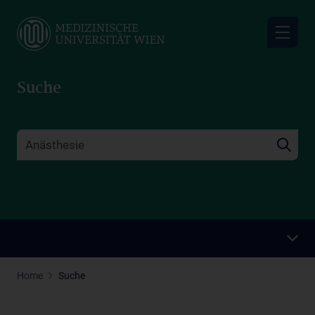
Skip
to
main
content
Suche
Home
Suche