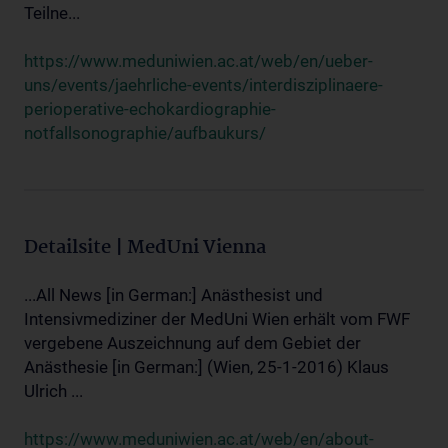
Teilne...
https://www.meduniwien.ac.at/web/en/ueber-
uns/events/jaehrliche-events/interdisziplinaere-
perioperative-echokardiographie-
notfallsonographie/aufbaukurs/
Detailsite | MedUni Vienna
...All News [in German:] Anästhesist und
Intensivmediziner der MedUni Wien erhält vom FWF
vergebene Auszeichnung auf dem Gebiet der
Anästhesie [in German:] (Wien, 25-1-2016) Klaus
Ulrich ...
https://www.meduniwien.ac.at/web/en/about-