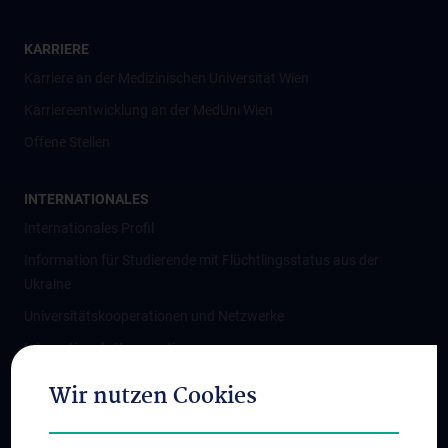
KARRIERE
Karriere an der Medizinischen Universität Wien
Karriereentwicklung an der MedUni Wien
Offene Stellen
INTERNATIONALES
Internationales Profil
Information für Studierende mit Flüchtlingsstatus aus der
Ukraine
Universitätskooperationen und Netzwerke
Internationale Kooperationen
Adjunct Professorships
Wir nutzen Cookies
Student & Staff Exchange
Das KPJ der MedUni Wien