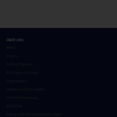
ÜBER UNS
News
Events
Facts & Figures
Strategie und Vision
Organisation
Campus und Uni-Leben
Antidiskriminierung
Bibliothek
Young Scientist Association (YSA)