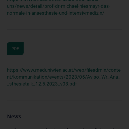
uns/news/detail/prof-dr-michael-hiesmayr-das-
normale-in-anaesthesie-und-intensivmedizin/
PDF
https://www.meduniwien.ac.at/web/fileadmin/conte
nt/kommunikation/events/2023/05/Aviso_Wr_Ana_
_sthesietalk_12.5.2023_v03.pdf
News