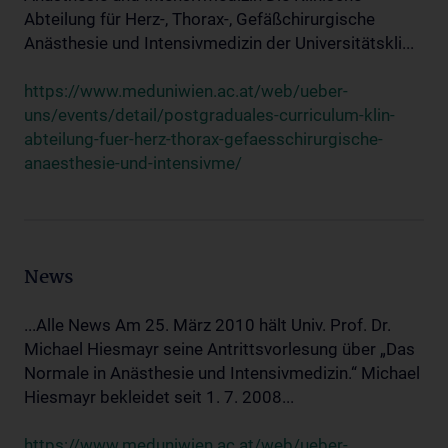
Abteilung für Herz-, Thorax-, Gefäßchirurgische
Anästhesie und Intensivmedizin der Universitätskli...
https://www.meduniwien.ac.at/web/ueber-
uns/events/detail/postgraduales-curriculum-klin-
abteilung-fuer-herz-thorax-gefaesschirurgische-
anaesthesie-und-intensivme/
News
...Alle News Am 25. März 2010 hält Univ. Prof. Dr.
Michael Hiesmayr seine Antrittsvorlesung über „Das
Normale in Anästhesie und Intensivmedizin.“ Michael
Hiesmayr bekleidet seit 1. 7. 2008...
https://www.meduniwien.ac.at/web/ueber-