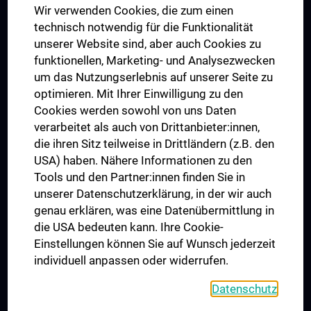
Wir verwenden Cookies, die zum einen
Graduiertentraining
technisch notwendig für die Funktionalität
Dual Career
unserer Website sind, aber auch Cookies zu
funktionellen, Marketing- und Analysezwecken
Trusted Reseach - Research Security - Foreign Interference
um das Nutzungserlebnis auf unserer Seite zu
UNESCO Lehrstuhl für Bioethik
optimieren. Mit Ihrer Einwilligung zu den
MUVI
Cookies werden sowohl von uns Daten
verarbeitet als auch von Drittanbieter:innen,
die ihren Sitz teilweise in Drittländern (z.B. den
USA) haben. Nähere Informationen zu den
Folgen Sie uns auf
Tools und den Partner:innen finden Sie in
unserer Datenschutzerklärung, in der wir auch
genau erklären, was eine Datenübermittlung in
die USA bedeuten kann. Ihre Cookie-
Einstellungen können Sie auf Wunsch jederzeit
individuell anpassen oder widerrufen.
PRESSE
JOBS
Datenschutz
MEDUNI SHOP