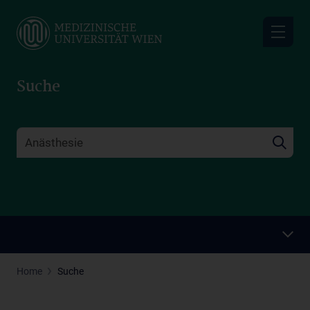
Skip
to
main
content
Suche
Home
Suche