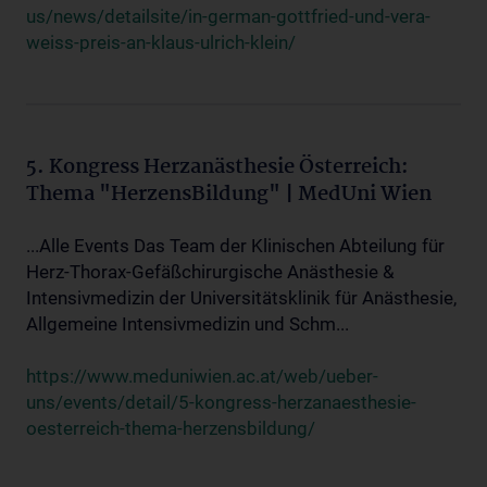
us/news/detailsite/in-german-gottfried-und-vera-
weiss-preis-an-klaus-ulrich-klein/
5. Kongress Herzanästhesie Österreich:
Thema "HerzensBildung" | MedUni Wien
...Alle Events Das Team der Klinischen Abteilung für
Herz-Thorax-Gefäßchirurgische Anästhesie &
Intensivmedizin der Universitätsklinik für Anästhesie,
Allgemeine Intensivmedizin und Schm...
https://www.meduniwien.ac.at/web/ueber-
uns/events/detail/5-kongress-herzanaesthesie-
oesterreich-thema-herzensbildung/