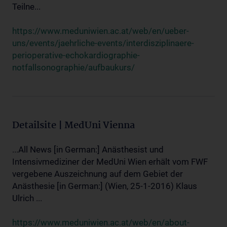
Teilne...
https://www.meduniwien.ac.at/web/en/ueber-
uns/events/jaehrliche-events/interdisziplinaere-
perioperative-echokardiographie-
notfallsonographie/aufbaukurs/
Detailsite | MedUni Vienna
...All News [in German:] Anästhesist und
Intensivmediziner der MedUni Wien erhält vom FWF
vergebene Auszeichnung auf dem Gebiet der
Anästhesie [in German:] (Wien, 25-1-2016) Klaus
Ulrich ...
https://www.meduniwien.ac.at/web/en/about-