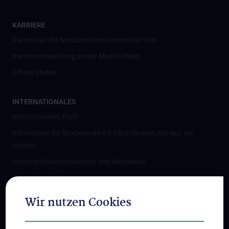
KARRIERE
Karriere an der Medizinischen Universität Wien
Karriereentwicklung an der MedUni Wien
Offene Stellen
INTERNATIONALES
Internationales Profil
Information für Studierende mit Flüchtlingsstatus aus der
Ukraine
Universitätskooperationen und Netzwerke
Internationale Kooperationen
Adjunct Professorships
Wir nutzen Cookies
Student & Staff Exchange
Das KPJ der MedUni Wien