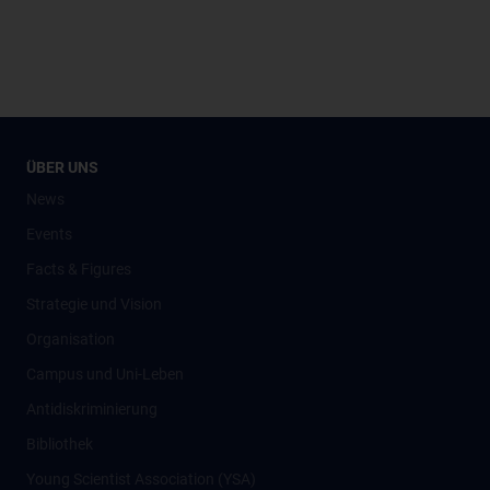
ÜBER UNS
News
Events
Facts & Figures
Strategie und Vision
Organisation
Campus und Uni-Leben
Antidiskriminierung
Bibliothek
Young Scientist Association (YSA)