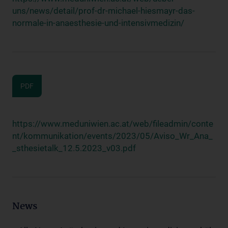
uns/news/detail/prof-dr-michael-hiesmayr-das-
normale-in-anaesthesie-und-intensivmedizin/
PDF
https://www.meduniwien.ac.at/web/fileadmin/conte
nt/kommunikation/events/2023/05/Aviso_Wr_Ana_
_sthesietalk_12.5.2023_v03.pdf
News