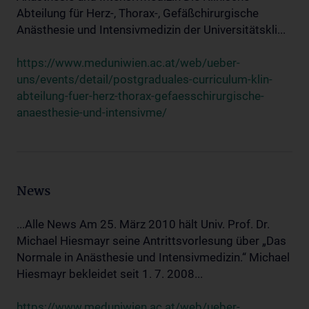
Abteilung für Herz-, Thorax-, Gefäßchirurgische
Anästhesie und Intensivmedizin der Universitätskli...
https://www.meduniwien.ac.at/web/ueber-
uns/events/detail/postgraduales-curriculum-klin-
abteilung-fuer-herz-thorax-gefaesschirurgische-
anaesthesie-und-intensivme/
News
...Alle News Am 25. März 2010 hält Univ. Prof. Dr.
Michael Hiesmayr seine Antrittsvorlesung über „Das
Normale in Anästhesie und Intensivmedizin.“ Michael
Hiesmayr bekleidet seit 1. 7. 2008...
https://www.meduniwien.ac.at/web/ueber-