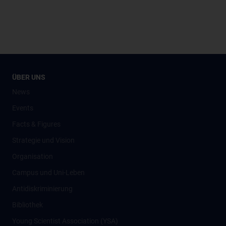
ÜBER UNS
News
Events
Facts & Figures
Strategie und Vision
Organisation
Campus und Uni-Leben
Antidiskriminierung
Bibliothek
Young Scientist Association (YSA)