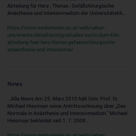
Abteilung für Herz-, Thorax-, Gefäßchirurgische
Anästhesie und Intensivmedizin der Universitätskli...
https://www.meduniwien.ac.at/web/ueber-
uns/events/detail/postgraduales-curriculum-klin-
abteilung-fuer-herz-thorax-gefaesschirurgische-
anaesthesie-und-intensivme/
News
...Alle News Am 25. März 2010 hält Univ. Prof. Dr.
Michael Hiesmayr seine Antrittsvorlesung über „Das
Normale in Anästhesie und Intensivmedizin.“ Michael
Hiesmayr bekleidet seit 1. 7. 2008...
https://www.meduniwien.ac.at/web/ueber-