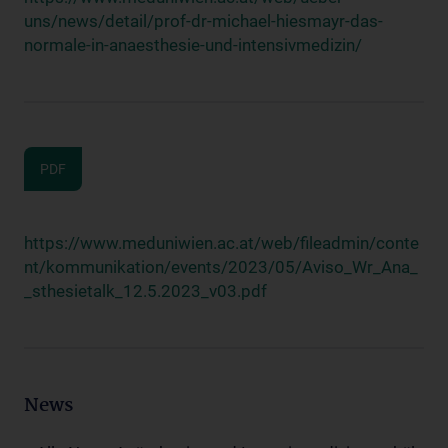
uns/news/detail/prof-dr-michael-hiesmayr-das-
normale-in-anaesthesie-und-intensivmedizin/
PDF
https://www.meduniwien.ac.at/web/fileadmin/conte
nt/kommunikation/events/2023/05/Aviso_Wr_Ana_
_sthesietalk_12.5.2023_v03.pdf
News