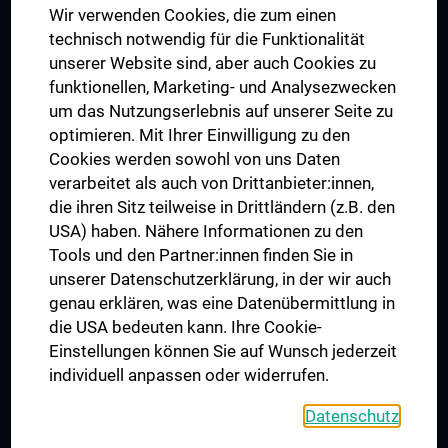
Wir verwenden Cookies, die zum einen
Graduiertentraining
technisch notwendig für die Funktionalität
Dual Career
unserer Website sind, aber auch Cookies zu
funktionellen, Marketing- und Analysezwecken
Trusted Reseach - Research Security - Foreign Interference
um das Nutzungserlebnis auf unserer Seite zu
UNESCO Lehrstuhl für Bioethik
optimieren. Mit Ihrer Einwilligung zu den
MUVI
Cookies werden sowohl von uns Daten
verarbeitet als auch von Drittanbieter:innen,
die ihren Sitz teilweise in Drittländern (z.B. den
USA) haben. Nähere Informationen zu den
Folgen Sie uns auf
Tools und den Partner:innen finden Sie in
unserer Datenschutzerklärung, in der wir auch
genau erklären, was eine Datenübermittlung in
die USA bedeuten kann. Ihre Cookie-
Einstellungen können Sie auf Wunsch jederzeit
individuell anpassen oder widerrufen.
PRESSE
JOBS
Datenschutz
MEDUNI SHOP