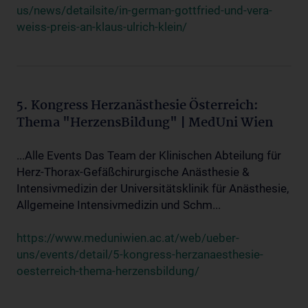
us/news/detailsite/in-german-gottfried-und-vera-
weiss-preis-an-klaus-ulrich-klein/
5. Kongress Herzanästhesie Österreich:
Thema "HerzensBildung" | MedUni Wien
...Alle Events Das Team der Klinischen Abteilung für
Herz-Thorax-Gefäßchirurgische Anästhesie &
Intensivmedizin der Universitätsklinik für Anästhesie,
Allgemeine Intensivmedizin und Schm...
https://www.meduniwien.ac.at/web/ueber-
uns/events/detail/5-kongress-herzanaesthesie-
oesterreich-thema-herzensbildung/