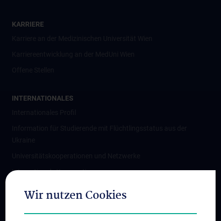
KARRIERE
Karriere an der Medizinischen Universität Wien
Karriereentwicklung an der MedUni Wien
Offene Stellen
INTERNATIONALES
Internationales Profil
Information für Studierende mit Flüchtlingsstatus aus der
Ukraine
Universitätskooperationen und Netzwerke
Internationale Kooperationen
Adjunct Professorships
Wir nutzen Cookies
Student & Staff Exchange
Das KPJ der MedUni Wien