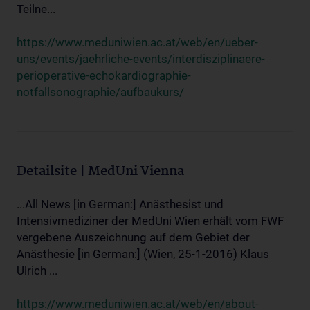
Teilne...
https://www.meduniwien.ac.at/web/en/ueber-
uns/events/jaehrliche-events/interdisziplinaere-
perioperative-echokardiographie-
notfallsonographie/aufbaukurs/
Detailsite | MedUni Vienna
...All News [in German:] Anästhesist und
Intensivmediziner der MedUni Wien erhält vom FWF
vergebene Auszeichnung auf dem Gebiet der
Anästhesie [in German:] (Wien, 25-1-2016) Klaus
Ulrich ...
https://www.meduniwien.ac.at/web/en/about-