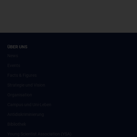
ÜBER UNS
News
Events
Facts & Figures
Strategie und Vision
Organisation
Campus und Uni-Leben
Antidiskriminierung
Bibliothek
Young Scientist Association (YSA)