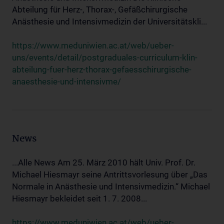
Abteilung für Herz-, Thorax-, Gefäßchirurgische
Anästhesie und Intensivmedizin der Universitätskli...
https://www.meduniwien.ac.at/web/ueber-
uns/events/detail/postgraduales-curriculum-klin-
abteilung-fuer-herz-thorax-gefaesschirurgische-
anaesthesie-und-intensivme/
News
...Alle News Am 25. März 2010 hält Univ. Prof. Dr.
Michael Hiesmayr seine Antrittsvorlesung über „Das
Normale in Anästhesie und Intensivmedizin.“ Michael
Hiesmayr bekleidet seit 1. 7. 2008...
https://www.meduniwien.ac.at/web/ueber-