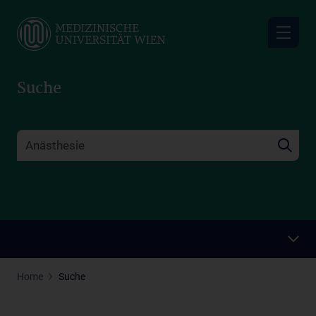
Skip
to
main
content
Suche
Home
Suche