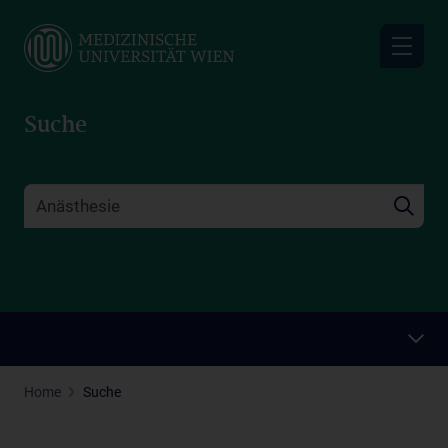
Skip
to
main
content
Suche
Home
Suche