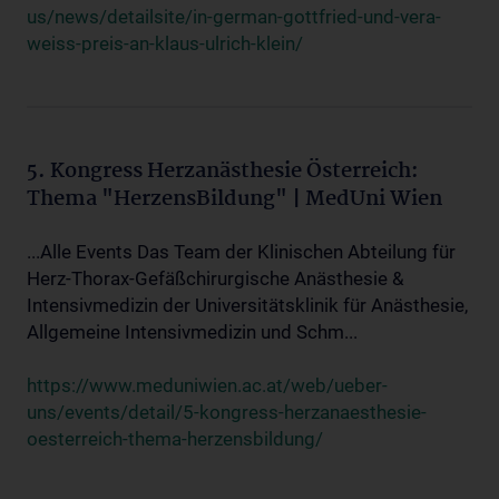
us/news/detailsite/in-german-gottfried-und-vera-
weiss-preis-an-klaus-ulrich-klein/
5. Kongress Herzanästhesie Österreich:
Thema "HerzensBildung" | MedUni Wien
...Alle Events Das Team der Klinischen Abteilung für
Herz-Thorax-Gefäßchirurgische Anästhesie &
Intensivmedizin der Universitätsklinik für Anästhesie,
Allgemeine Intensivmedizin und Schm...
https://www.meduniwien.ac.at/web/ueber-
uns/events/detail/5-kongress-herzanaesthesie-
oesterreich-thema-herzensbildung/