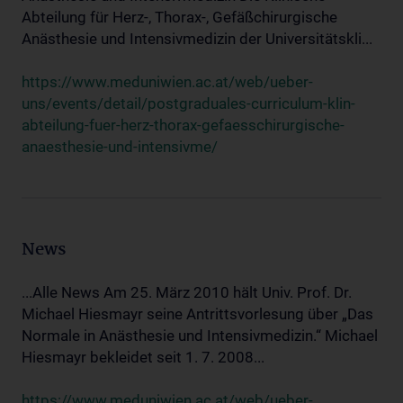
Abteilung für Herz-, Thorax-, Gefäßchirurgische
Anästhesie und Intensivmedizin der Universitätskli...
https://www.meduniwien.ac.at/web/ueber-
uns/events/detail/postgraduales-curriculum-klin-
abteilung-fuer-herz-thorax-gefaesschirurgische-
anaesthesie-und-intensivme/
News
...Alle News Am 25. März 2010 hält Univ. Prof. Dr.
Michael Hiesmayr seine Antrittsvorlesung über „Das
Normale in Anästhesie und Intensivmedizin.“ Michael
Hiesmayr bekleidet seit 1. 7. 2008...
https://www.meduniwien.ac.at/web/ueber-