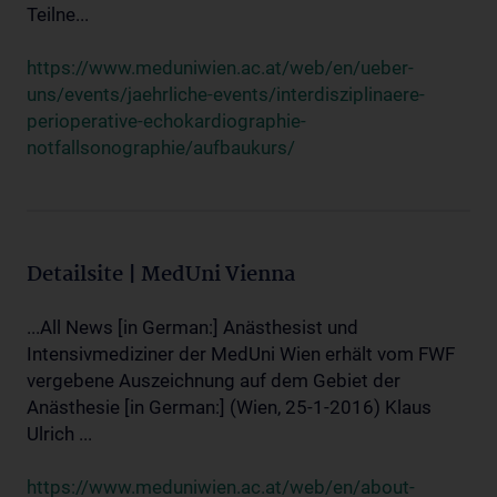
Teilne...
https://www.meduniwien.ac.at/web/en/ueber-
uns/events/jaehrliche-events/interdisziplinaere-
perioperative-echokardiographie-
notfallsonographie/aufbaukurs/
Detailsite | MedUni Vienna
...All News [in German:] Anästhesist und
Intensivmediziner der MedUni Wien erhält vom FWF
vergebene Auszeichnung auf dem Gebiet der
Anästhesie [in German:] (Wien, 25-1-2016) Klaus
Ulrich ...
https://www.meduniwien.ac.at/web/en/about-