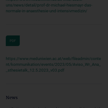
uns/news/detail/prof-dr-michael-hiesmayr-das-
normale-in-anaesthesie-und-intensivmedizin/
PDF
https://www.meduniwien.ac.at/web/fileadmin/conte
nt/kommunikation/events/2023/05/Aviso_Wr_Ana_
_sthesietalk_12.5.2023_v03.pdf
News