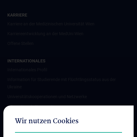
KARRIERE
Karriere an der Medizinischen Universität Wien
Karriereentwicklung an der MedUni Wien
Offene Stellen
INTERNATIONALES
Internationales Profil
Information für Studierende mit Flüchtlingsstatus aus der
Ukraine
Universitätskooperationen und Netzwerke
Internationale Kooperationen
Adjunct Professorships
Wir nutzen Cookies
Student & Staff Exchange
Das KPJ der MedUni Wien