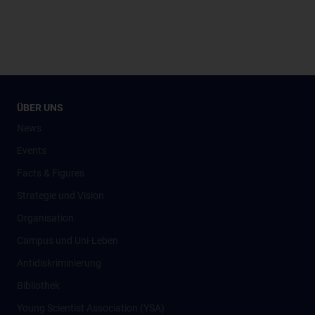
ÜBER UNS
News
Events
Facts & Figures
Strategie und Vision
Organisation
Campus und Uni-Leben
Antidiskriminierung
Bibliothek
Young Scientist Association (YSA)