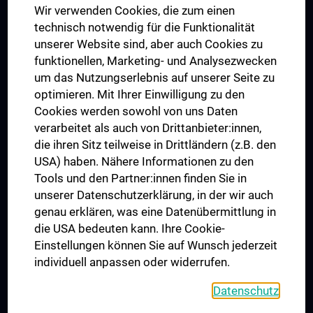
Wir verwenden Cookies, die zum einen
Graduiertentraining
technisch notwendig für die Funktionalität
Dual Career
unserer Website sind, aber auch Cookies zu
funktionellen, Marketing- und Analysezwecken
Trusted Reseach - Research Security - Foreign Interference
um das Nutzungserlebnis auf unserer Seite zu
UNESCO Lehrstuhl für Bioethik
optimieren. Mit Ihrer Einwilligung zu den
MUVI
Cookies werden sowohl von uns Daten
verarbeitet als auch von Drittanbieter:innen,
die ihren Sitz teilweise in Drittländern (z.B. den
USA) haben. Nähere Informationen zu den
Folgen Sie uns auf
Tools und den Partner:innen finden Sie in
unserer Datenschutzerklärung, in der wir auch
genau erklären, was eine Datenübermittlung in
die USA bedeuten kann. Ihre Cookie-
Einstellungen können Sie auf Wunsch jederzeit
individuell anpassen oder widerrufen.
PRESSE
JOBS
Datenschutz
MEDUNI SHOP