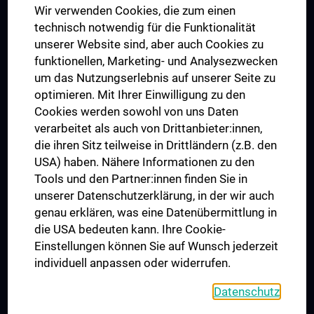
Wir verwenden Cookies, die zum einen
Graduiertentraining
technisch notwendig für die Funktionalität
Dual Career
unserer Website sind, aber auch Cookies zu
funktionellen, Marketing- und Analysezwecken
Trusted Reseach - Research Security - Foreign Interference
um das Nutzungserlebnis auf unserer Seite zu
UNESCO Lehrstuhl für Bioethik
optimieren. Mit Ihrer Einwilligung zu den
MUVI
Cookies werden sowohl von uns Daten
verarbeitet als auch von Drittanbieter:innen,
die ihren Sitz teilweise in Drittländern (z.B. den
USA) haben. Nähere Informationen zu den
Folgen Sie uns auf
Tools und den Partner:innen finden Sie in
unserer Datenschutzerklärung, in der wir auch
genau erklären, was eine Datenübermittlung in
die USA bedeuten kann. Ihre Cookie-
Einstellungen können Sie auf Wunsch jederzeit
individuell anpassen oder widerrufen.
PRESSE
JOBS
Datenschutz
MEDUNI SHOP