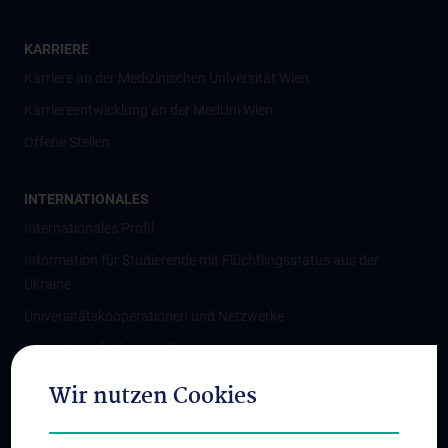
KARRIERE
Karriere an der Medizinischen Universität Wien
Karriereentwicklung an der MedUni Wien
Offene Stellen
INTERNATIONALES
Internationales Profil
Information für Studierende mit Flüchtlingsstatus aus der
Ukraine
Universitätskooperationen und Netzwerke
Internationale Kooperationen
Adjunct Professorships
Wir nutzen Cookies
Student & Staff Exchange
Das KPJ der MedUni Wien