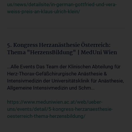
us/news/detailsite/in-german-gottfried-und-vera-
weiss-preis-an-klaus-ulrich-klein/
5. Kongress Herzanästhesie Österreich:
Thema "HerzensBildung" | MedUni Wien
...Alle Events Das Team der Klinischen Abteilung für
Herz-Thorax-Gefäßchirurgische Anästhesie &
Intensivmedizin der Universitätsklinik für Anästhesie,
Allgemeine Intensivmedizin und Schm...
https://www.meduniwien.ac.at/web/ueber-
uns/events/detail/5-kongress-herzanaesthesie-
oesterreich-thema-herzensbildung/