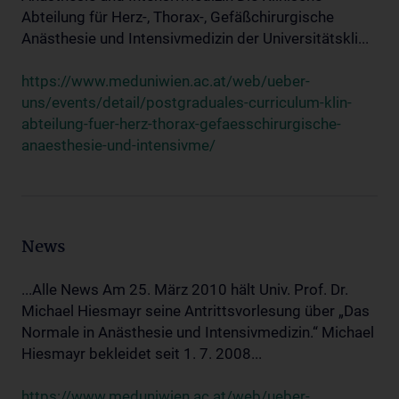
Abteilung für Herz-, Thorax-, Gefäßchirurgische
Anästhesie und Intensivmedizin der Universitätskli...
https://www.meduniwien.ac.at/web/ueber-
uns/events/detail/postgraduales-curriculum-klin-
abteilung-fuer-herz-thorax-gefaesschirurgische-
anaesthesie-und-intensivme/
News
...Alle News Am 25. März 2010 hält Univ. Prof. Dr.
Michael Hiesmayr seine Antrittsvorlesung über „Das
Normale in Anästhesie und Intensivmedizin.“ Michael
Hiesmayr bekleidet seit 1. 7. 2008...
https://www.meduniwien.ac.at/web/ueber-