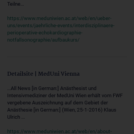
Teilne...
https://www.meduniwien.ac.at/web/en/ueber-
uns/events/jaehrliche-events/interdisziplinaere-
perioperative-echokardiographie-
notfallsonographie/aufbaukurs/
Detailsite | MedUni Vienna
...All News [in German:] Anästhesist und
Intensivmediziner der MedUni Wien erhält vom FWF
vergebene Auszeichnung auf dem Gebiet der
Anästhesie [in German:] (Wien, 25-1-2016) Klaus
Ulrich ...
https://www.meduniwien.ac.at/web/en/about-