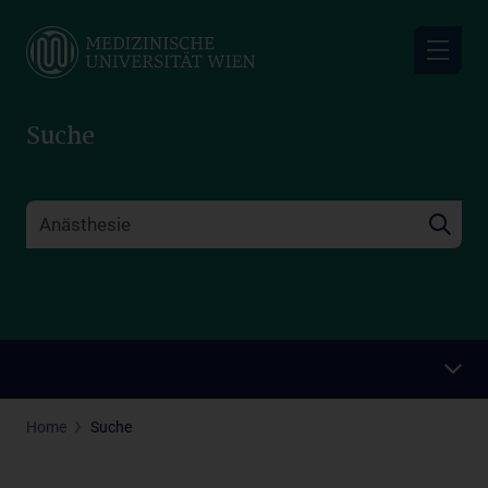
Skip
to
main
content
Suche
Home
Suche