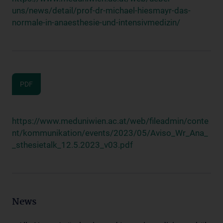
uns/news/detail/prof-dr-michael-hiesmayr-das-
normale-in-anaesthesie-und-intensivmedizin/
PDF
https://www.meduniwien.ac.at/web/fileadmin/conte
nt/kommunikation/events/2023/05/Aviso_Wr_Ana_
_sthesietalk_12.5.2023_v03.pdf
News