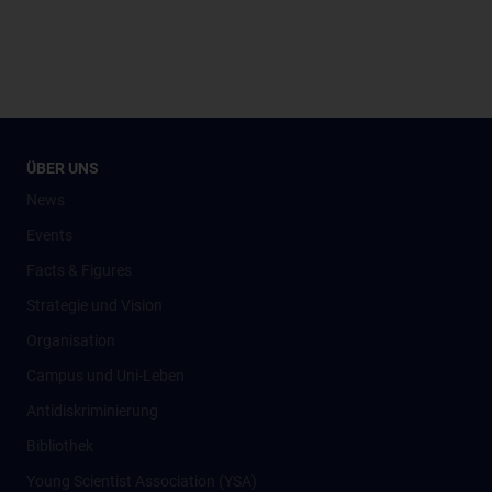
ÜBER UNS
News
Events
Facts & Figures
Strategie und Vision
Organisation
Campus und Uni-Leben
Antidiskriminierung
Bibliothek
Young Scientist Association (YSA)