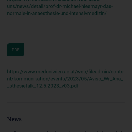
uns/news/detail/prof-dr-michael-hiesmayr-das-
normale-in-anaesthesie-und-intensivmedizin/
PDF
https://www.meduniwien.ac.at/web/fileadmin/conte
nt/kommunikation/events/2023/05/Aviso_Wr_Ana_
_sthesietalk_12.5.2023_v03.pdf
News