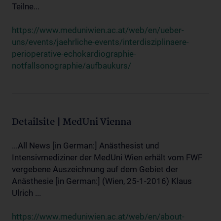
Teilne...
https://www.meduniwien.ac.at/web/en/ueber-
uns/events/jaehrliche-events/interdisziplinaere-
perioperative-echokardiographie-
notfallsonographie/aufbaukurs/
Detailsite | MedUni Vienna
...All News [in German:] Anästhesist und
Intensivmediziner der MedUni Wien erhält vom FWF
vergebene Auszeichnung auf dem Gebiet der
Anästhesie [in German:] (Wien, 25-1-2016) Klaus
Ulrich ...
https://www.meduniwien.ac.at/web/en/about-