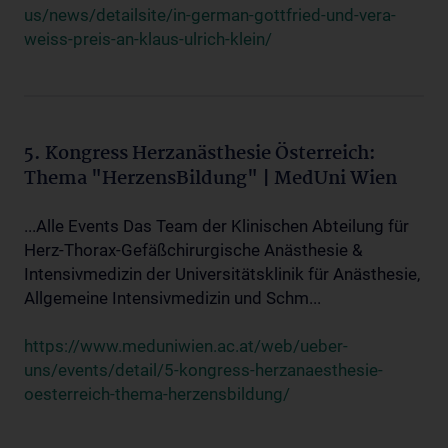
us/news/detailsite/in-german-gottfried-und-vera-
weiss-preis-an-klaus-ulrich-klein/
5. Kongress Herzanästhesie Österreich:
Thema "HerzensBildung" | MedUni Wien
...Alle Events Das Team der Klinischen Abteilung für
Herz-Thorax-Gefäßchirurgische Anästhesie &
Intensivmedizin der Universitätsklinik für Anästhesie,
Allgemeine Intensivmedizin und Schm...
https://www.meduniwien.ac.at/web/ueber-
uns/events/detail/5-kongress-herzanaesthesie-
oesterreich-thema-herzensbildung/