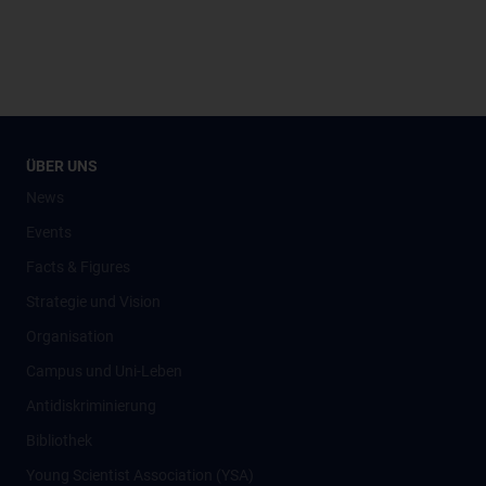
ÜBER UNS
News
Events
Facts & Figures
Strategie und Vision
Organisation
Campus und Uni-Leben
Antidiskriminierung
Bibliothek
Young Scientist Association (YSA)