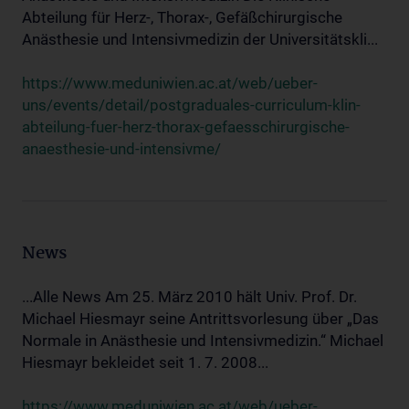
Abteilung für Herz-, Thorax-, Gefäßchirurgische
Anästhesie und Intensivmedizin der Universitätskli...
https://www.meduniwien.ac.at/web/ueber-
uns/events/detail/postgraduales-curriculum-klin-
abteilung-fuer-herz-thorax-gefaesschirurgische-
anaesthesie-und-intensivme/
News
...Alle News Am 25. März 2010 hält Univ. Prof. Dr.
Michael Hiesmayr seine Antrittsvorlesung über „Das
Normale in Anästhesie und Intensivmedizin.“ Michael
Hiesmayr bekleidet seit 1. 7. 2008...
https://www.meduniwien.ac.at/web/ueber-