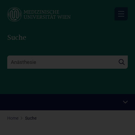
Skip
to
main
content
Suche
Home
Suche