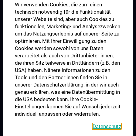
Wir verwenden Cookies, die zum einen
Graduiertentraining
technisch notwendig für die Funktionalität
Dual Career
unserer Website sind, aber auch Cookies zu
funktionellen, Marketing- und Analysezwecken
Trusted Reseach - Research Security - Foreign Interference
um das Nutzungserlebnis auf unserer Seite zu
UNESCO Lehrstuhl für Bioethik
optimieren. Mit Ihrer Einwilligung zu den
MUVI
Cookies werden sowohl von uns Daten
verarbeitet als auch von Drittanbieter:innen,
die ihren Sitz teilweise in Drittländern (z.B. den
USA) haben. Nähere Informationen zu den
Folgen Sie uns auf
Tools und den Partner:innen finden Sie in
unserer Datenschutzerklärung, in der wir auch
genau erklären, was eine Datenübermittlung in
die USA bedeuten kann. Ihre Cookie-
Einstellungen können Sie auf Wunsch jederzeit
individuell anpassen oder widerrufen.
PRESSE
JOBS
Datenschutz
MEDUNI SHOP