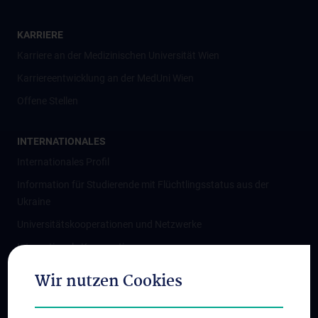
KARRIERE
Karriere an der Medizinischen Universität Wien
Karriereentwicklung an der MedUni Wien
Offene Stellen
INTERNATIONALES
Internationales Profil
Information für Studierende mit Flüchtlingsstatus aus der
Ukraine
Universitätskooperationen und Netzwerke
Internationale Kooperationen
Adjunct Professorships
Wir nutzen Cookies
Student & Staff Exchange
Das KPJ der MedUni Wien