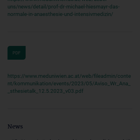
uns/news/detail/prof-dr-michael-hiesmayr-das-
normale-in-anaesthesie-und-intensivmedizin/
PDF
https://www.meduniwien.ac.at/web/fileadmin/conte
nt/kommunikation/events/2023/05/Aviso_Wr_Ana_
_sthesietalk_12.5.2023_v03.pdf
News