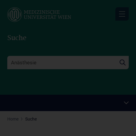
Skip
to
main
content
Suche
Home
Suche