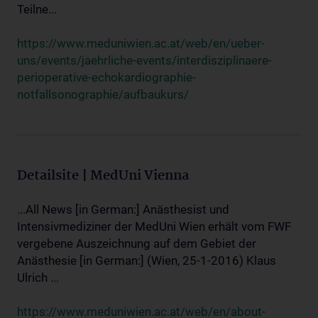
Teilne...
https://www.meduniwien.ac.at/web/en/ueber-
uns/events/jaehrliche-events/interdisziplinaere-
perioperative-echokardiographie-
notfallsonographie/aufbaukurs/
Detailsite | MedUni Vienna
...All News [in German:] Anästhesist und
Intensivmediziner der MedUni Wien erhält vom FWF
vergebene Auszeichnung auf dem Gebiet der
Anästhesie [in German:] (Wien, 25-1-2016) Klaus
Ulrich ...
https://www.meduniwien.ac.at/web/en/about-