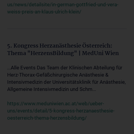
us/news/detailsite/in-german-gottfried-und-vera-
weiss-preis-an-klaus-ulrich-klein/
5. Kongress Herzanästhesie Österreich:
Thema "HerzensBildung" | MedUni Wien
...Alle Events Das Team der Klinischen Abteilung für
Herz-Thorax-Gefäßchirurgische Anästhesie &
Intensivmedizin der Universitätsklinik für Anästhesie,
Allgemeine Intensivmedizin und Schm...
https://www.meduniwien.ac.at/web/ueber-
uns/events/detail/5-kongress-herzanaesthesie-
oesterreich-thema-herzensbildung/