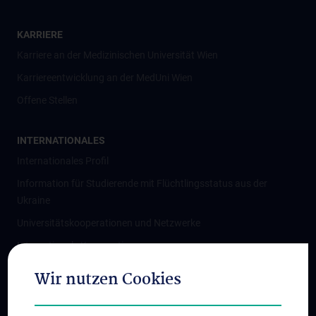
KARRIERE
Karriere an der Medizinischen Universität Wien
Karriereentwicklung an der MedUni Wien
Offene Stellen
INTERNATIONALES
Internationales Profil
Information für Studierende mit Flüchtlingsstatus aus der
Ukraine
Universitätskooperationen und Netzwerke
Internationale Kooperationen
Adjunct Professorships
Wir nutzen Cookies
Student & Staff Exchange
Das KPJ der MedUni Wien