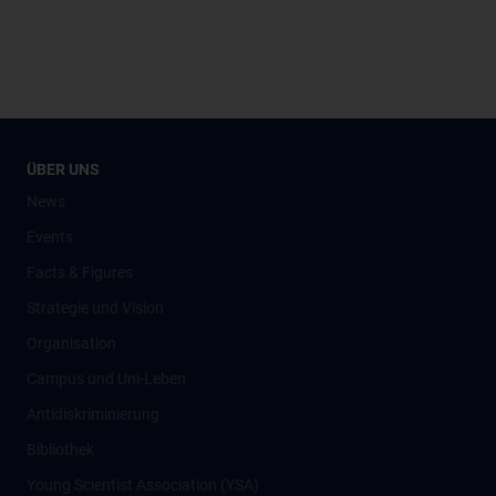
ÜBER UNS
News
Events
Facts & Figures
Strategie und Vision
Organisation
Campus und Uni-Leben
Antidiskriminierung
Bibliothek
Young Scientist Association (YSA)