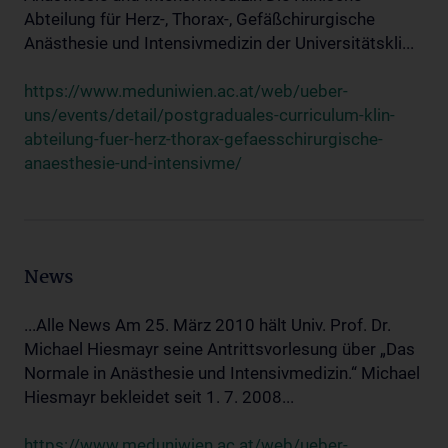
Abteilung für Herz-, Thorax-, Gefäßchirurgische
Anästhesie und Intensivmedizin der Universitätskli...
https://www.meduniwien.ac.at/web/ueber-
uns/events/detail/postgraduales-curriculum-klin-
abteilung-fuer-herz-thorax-gefaesschirurgische-
anaesthesie-und-intensivme/
News
...Alle News Am 25. März 2010 hält Univ. Prof. Dr.
Michael Hiesmayr seine Antrittsvorlesung über „Das
Normale in Anästhesie und Intensivmedizin.“ Michael
Hiesmayr bekleidet seit 1. 7. 2008...
https://www.meduniwien.ac.at/web/ueber-