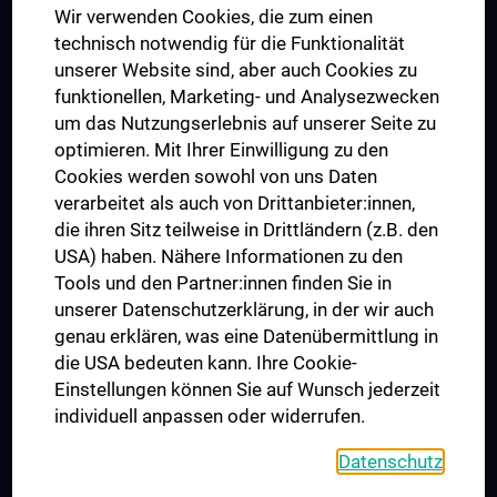
Wir verwenden Cookies, die zum einen
Graduiertentraining
technisch notwendig für die Funktionalität
Dual Career
unserer Website sind, aber auch Cookies zu
funktionellen, Marketing- und Analysezwecken
Trusted Reseach - Research Security - Foreign Interference
um das Nutzungserlebnis auf unserer Seite zu
UNESCO Lehrstuhl für Bioethik
optimieren. Mit Ihrer Einwilligung zu den
MUVI
Cookies werden sowohl von uns Daten
verarbeitet als auch von Drittanbieter:innen,
die ihren Sitz teilweise in Drittländern (z.B. den
USA) haben. Nähere Informationen zu den
Folgen Sie uns auf
Tools und den Partner:innen finden Sie in
unserer Datenschutzerklärung, in der wir auch
genau erklären, was eine Datenübermittlung in
die USA bedeuten kann. Ihre Cookie-
Einstellungen können Sie auf Wunsch jederzeit
individuell anpassen oder widerrufen.
PRESSE
JOBS
Datenschutz
MEDUNI SHOP