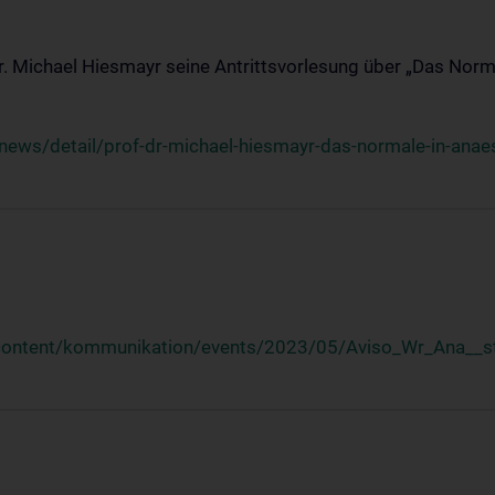
Dr. Michael Hiesmayr seine Antrittsvorlesung über „Das Norm
ews/detail/prof-dr-michael-hiesmayr-das-normale-in-anaes
/content/kommunikation/events/2023/05/Aviso_Wr_Ana__st