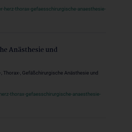
r-herz-thorax-gefaesschirurgische-anaesthesie-
che Anästhesie und
z-, Thorax-, Gefäßchirurgische Anästhesie und
herz-thorax-gefaesschirurgische-anaesthesie-