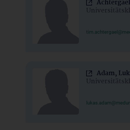
Achtergael
Universitätsk
tim.achtergael@med
Adam, Luk
Universitätsk
lukas.adam@meduni