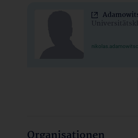
Adamowits
Universitätsk
nikolas.adamowits
Organisationen