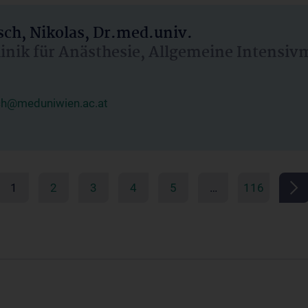
ch, Nikolas, Dr.med.univ.
linik für Anästhesie, Allgemeine Intensi
ch@meduniwien.ac.at
1
2
3
4
5
…
116