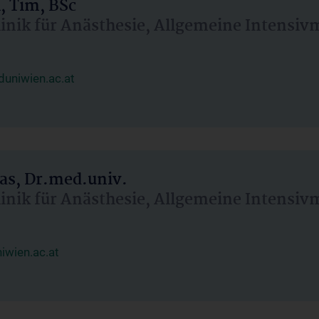
, Tim, BSc
linik für Anästhesie, Allgemeine Intensi
uniwien.ac.at
as, Dr.med.univ.
linik für Anästhesie, Allgemeine Intensi
wien.ac.at