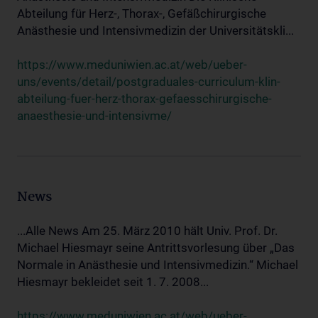
Abteilung für Herz-, Thorax-, Gefäßchirurgische
Anästhesie und Intensivmedizin der Universitätskli...
https://www.meduniwien.ac.at/web/ueber-
uns/events/detail/postgraduales-curriculum-klin-
abteilung-fuer-herz-thorax-gefaesschirurgische-
anaesthesie-und-intensivme/
News
...Alle News Am 25. März 2010 hält Univ. Prof. Dr.
Michael Hiesmayr seine Antrittsvorlesung über „Das
Normale in Anästhesie und Intensivmedizin.“ Michael
Hiesmayr bekleidet seit 1. 7. 2008...
https://www.meduniwien.ac.at/web/ueber-