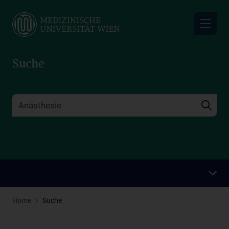
Skip
to
main
content
Suche
Home
Suche