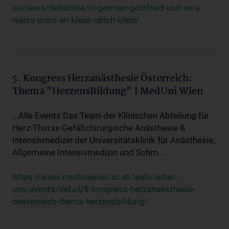
us/news/detailsite/in-german-gottfried-und-vera-
weiss-preis-an-klaus-ulrich-klein/
5. Kongress Herzanästhesie Österreich:
Thema "HerzensBildung" | MedUni Wien
...Alle Events Das Team der Klinischen Abteilung für
Herz-Thorax-Gefäßchirurgische Anästhesie &
Intensivmedizin der Universitätsklinik für Anästhesie,
Allgemeine Intensivmedizin und Schm...
https://www.meduniwien.ac.at/web/ueber-
uns/events/detail/5-kongress-herzanaesthesie-
oesterreich-thema-herzensbildung/