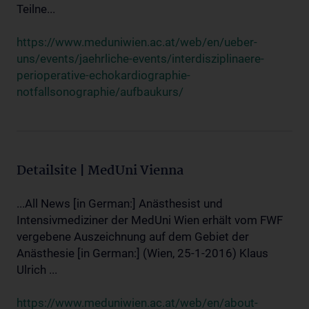
Teilne...
https://www.meduniwien.ac.at/web/en/ueber-
uns/events/jaehrliche-events/interdisziplinaere-
perioperative-echokardiographie-
notfallsonographie/aufbaukurs/
Detailsite | MedUni Vienna
...All News [in German:] Anästhesist und
Intensivmediziner der MedUni Wien erhält vom FWF
vergebene Auszeichnung auf dem Gebiet der
Anästhesie [in German:] (Wien, 25-1-2016) Klaus
Ulrich ...
https://www.meduniwien.ac.at/web/en/about-