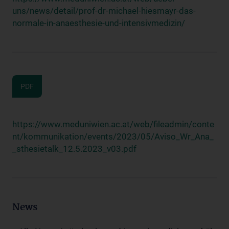
uns/news/detail/prof-dr-michael-hiesmayr-das-
normale-in-anaesthesie-und-intensivmedizin/
PDF
https://www.meduniwien.ac.at/web/fileadmin/conte
nt/kommunikation/events/2023/05/Aviso_Wr_Ana_
_sthesietalk_12.5.2023_v03.pdf
News