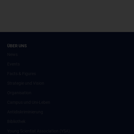
ÜBER UNS
News
Events
Facts & Figures
Strategie und Vision
Organisation
Campus und Uni-Leben
Antidiskriminierung
Bibliothek
Young Scientist Association (YSA)