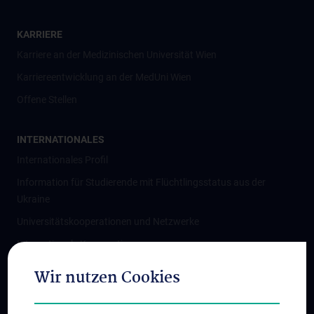
KARRIERE
Karriere an der Medizinischen Universität Wien
Karriereentwicklung an der MedUni Wien
Offene Stellen
INTERNATIONALES
Internationales Profil
Information für Studierende mit Flüchtlingsstatus aus der
Ukraine
Universitätskooperationen und Netzwerke
Internationale Kooperationen
Adjunct Professorships
Wir nutzen Cookies
Student & Staff Exchange
Das KPJ der MedUni Wien