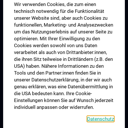
Wir verwenden Cookies, die zum einen
Graduiertentraining
technisch notwendig für die Funktionalität
Dual Career
unserer Website sind, aber auch Cookies zu
funktionellen, Marketing- und Analysezwecken
Trusted Reseach - Research Security - Foreign Interference
um das Nutzungserlebnis auf unserer Seite zu
UNESCO Lehrstuhl für Bioethik
optimieren. Mit Ihrer Einwilligung zu den
MUVI
Cookies werden sowohl von uns Daten
verarbeitet als auch von Drittanbieter:innen,
die ihren Sitz teilweise in Drittländern (z.B. den
USA) haben. Nähere Informationen zu den
Folgen Sie uns auf
Tools und den Partner:innen finden Sie in
unserer Datenschutzerklärung, in der wir auch
genau erklären, was eine Datenübermittlung in
die USA bedeuten kann. Ihre Cookie-
Einstellungen können Sie auf Wunsch jederzeit
individuell anpassen oder widerrufen.
PRESSE
JOBS
Datenschutz
MEDUNI SHOP