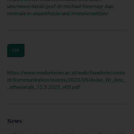
uns/news/detail/prof-dr-michael-hiesmayr-das-
normale-in-anaesthesie-und-intensivmedizin/
PDF
https://www.meduniwien.ac.at/web/fileadmin/conte
nt/kommunikation/events/2023/05/Aviso_Wr_Ana_
_sthesietalk_12.5.2023_v03.pdf
News