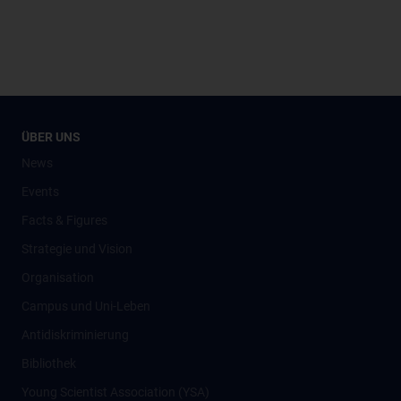
ÜBER UNS
News
Events
Facts & Figures
Strategie und Vision
Organisation
Campus und Uni-Leben
Antidiskriminierung
Bibliothek
Young Scientist Association (YSA)