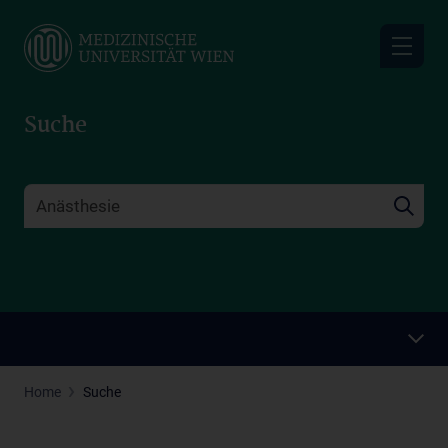
Skip
to
main
content
Suche
Home
Suche