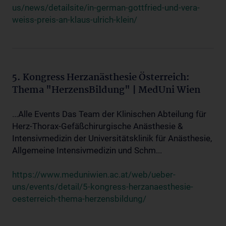
us/news/detailsite/in-german-gottfried-und-vera-
weiss-preis-an-klaus-ulrich-klein/
5. Kongress Herzanästhesie Österreich:
Thema "HerzensBildung" | MedUni Wien
...Alle Events Das Team der Klinischen Abteilung für
Herz-Thorax-Gefäßchirurgische Anästhesie &
Intensivmedizin der Universitätsklinik für Anästhesie,
Allgemeine Intensivmedizin und Schm...
https://www.meduniwien.ac.at/web/ueber-
uns/events/detail/5-kongress-herzanaesthesie-
oesterreich-thema-herzensbildung/