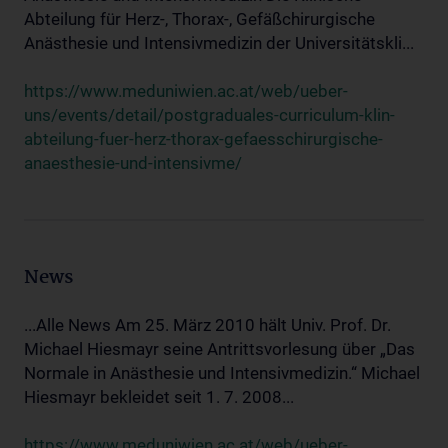
Abteilung für Herz-, Thorax-, Gefäßchirurgische
Anästhesie und Intensivmedizin der Universitätskli...
https://www.meduniwien.ac.at/web/ueber-
uns/events/detail/postgraduales-curriculum-klin-
abteilung-fuer-herz-thorax-gefaesschirurgische-
anaesthesie-und-intensivme/
News
...Alle News Am 25. März 2010 hält Univ. Prof. Dr.
Michael Hiesmayr seine Antrittsvorlesung über „Das
Normale in Anästhesie und Intensivmedizin.“ Michael
Hiesmayr bekleidet seit 1. 7. 2008...
https://www.meduniwien.ac.at/web/ueber-