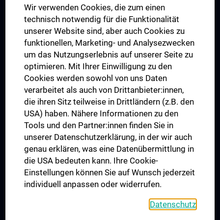
Wir verwenden Cookies, die zum einen
Graduiertentraining
technisch notwendig für die Funktionalität
Dual Career
unserer Website sind, aber auch Cookies zu
funktionellen, Marketing- und Analysezwecken
Trusted Reseach - Research Security - Foreign Interference
um das Nutzungserlebnis auf unserer Seite zu
UNESCO Lehrstuhl für Bioethik
optimieren. Mit Ihrer Einwilligung zu den
MUVI
Cookies werden sowohl von uns Daten
verarbeitet als auch von Drittanbieter:innen,
die ihren Sitz teilweise in Drittländern (z.B. den
USA) haben. Nähere Informationen zu den
Folgen Sie uns auf
Tools und den Partner:innen finden Sie in
unserer Datenschutzerklärung, in der wir auch
genau erklären, was eine Datenübermittlung in
die USA bedeuten kann. Ihre Cookie-
Einstellungen können Sie auf Wunsch jederzeit
individuell anpassen oder widerrufen.
PRESSE
JOBS
Datenschutz
MEDUNI SHOP