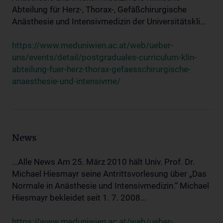
Abteilung für Herz-, Thorax-, Gefäßchirurgische
Anästhesie und Intensivmedizin der Universitätskli...
https://www.meduniwien.ac.at/web/ueber-
uns/events/detail/postgraduales-curriculum-klin-
abteilung-fuer-herz-thorax-gefaesschirurgische-
anaesthesie-und-intensivme/
News
...Alle News Am 25. März 2010 hält Univ. Prof. Dr.
Michael Hiesmayr seine Antrittsvorlesung über „Das
Normale in Anästhesie und Intensivmedizin.“ Michael
Hiesmayr bekleidet seit 1. 7. 2008...
https://www.meduniwien.ac.at/web/ueber-