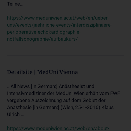
Teilne...
https://www.meduniwien.ac.at/web/en/ueber-
uns/events/jaehrliche-events/interdisziplinaere-
perioperative-echokardiographie-
notfallsonographie/aufbaukurs/
Detailsite | MedUni Vienna
...All News [in German:] Anästhesist und
Intensivmediziner der MedUni Wien erhält vom FWF
vergebene Auszeichnung auf dem Gebiet der
Anästhesie [in German:] (Wien, 25-1-2016) Klaus
Ulrich ...
https://www.meduniwien.ac.at/web/en/about-