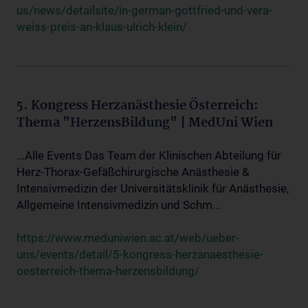
us/news/detailsite/in-german-gottfried-und-vera-
weiss-preis-an-klaus-ulrich-klein/
5. Kongress Herzanästhesie Österreich:
Thema "HerzensBildung" | MedUni Wien
...Alle Events Das Team der Klinischen Abteilung für
Herz-Thorax-Gefäßchirurgische Anästhesie &
Intensivmedizin der Universitätsklinik für Anästhesie,
Allgemeine Intensivmedizin und Schm...
https://www.meduniwien.ac.at/web/ueber-
uns/events/detail/5-kongress-herzanaesthesie-
oesterreich-thema-herzensbildung/