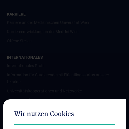
KARRIERE
Karriere an der Medizinischen Universität Wien
Karriereentwicklung an der MedUni Wien
Offene Stellen
INTERNATIONALES
Internationales Profil
Information für Studierende mit Flüchtlingsstatus aus der
Ukraine
Universitätskooperationen und Netzwerke
Internationale Kooperationen
Adjunct Professorships
Wir nutzen Cookies
Student & Staff Exchange
Das KPJ der MedUni Wien