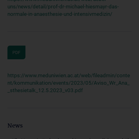
uns/news/detail/prof-dr-michael-hiesmayr-das-
normale-in-anaesthesie-und-intensivmedizin/
PDF
https://www.meduniwien.ac.at/web/fileadmin/conte
nt/kommunikation/events/2023/05/Aviso_Wr_Ana_
_sthesietalk_12.5.2023_v03.pdf
News