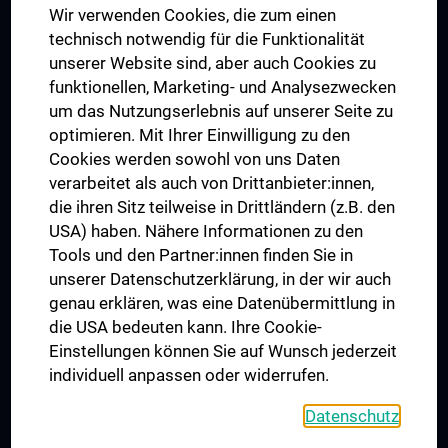
Wir verwenden Cookies, die zum einen
Graduiertentraining
technisch notwendig für die Funktionalität
Dual Career
unserer Website sind, aber auch Cookies zu
funktionellen, Marketing- und Analysezwecken
Trusted Reseach - Research Security - Foreign Interference
um das Nutzungserlebnis auf unserer Seite zu
UNESCO Lehrstuhl für Bioethik
optimieren. Mit Ihrer Einwilligung zu den
MUVI
Cookies werden sowohl von uns Daten
verarbeitet als auch von Drittanbieter:innen,
die ihren Sitz teilweise in Drittländern (z.B. den
USA) haben. Nähere Informationen zu den
Folgen Sie uns auf
Tools und den Partner:innen finden Sie in
unserer Datenschutzerklärung, in der wir auch
genau erklären, was eine Datenübermittlung in
die USA bedeuten kann. Ihre Cookie-
Einstellungen können Sie auf Wunsch jederzeit
individuell anpassen oder widerrufen.
PRESSE
JOBS
Datenschutz
MEDUNI SHOP