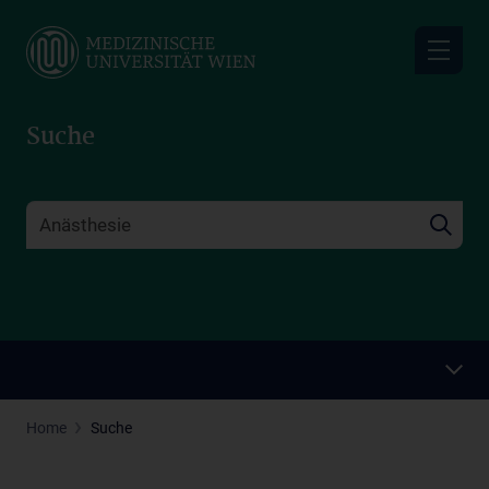
Skip
to
main
content
Suche
Home
Suche