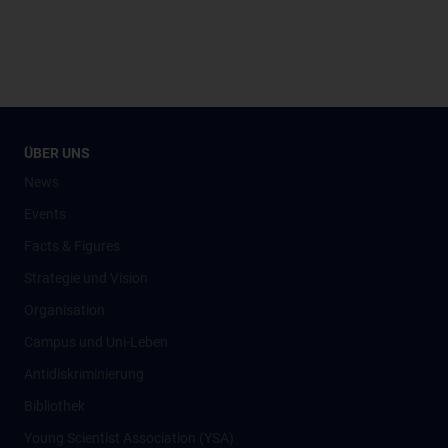
ÜBER UNS
News
Events
Facts & Figures
Strategie und Vision
Organisation
Campus und Uni-Leben
Antidiskriminierung
Bibliothek
Young Scientist Association (YSA)