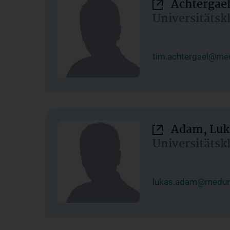
Achtergael
Universitätsk
tim.achtergael@med
Adam, Luk
Universitätsk
lukas.adam@meduni