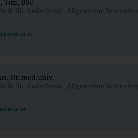
, Tim, BSc
linik für Anästhesie, Allgemeine Intensi
uniwien.ac.at
as, Dr.med.univ.
linik für Anästhesie, Allgemeine Intensi
wien.ac.at