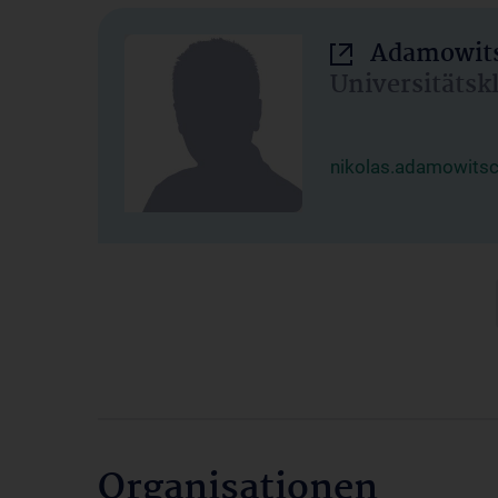
Adamowits
Universitätsk
nikolas.adamowits
Organisationen