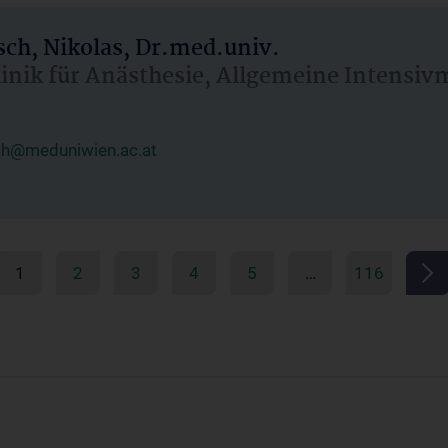
ch, Nikolas, Dr.med.univ.
linik für Anästhesie, Allgemeine Intensi
ch@meduniwien.ac.at
1
2
3
4
5
…
116