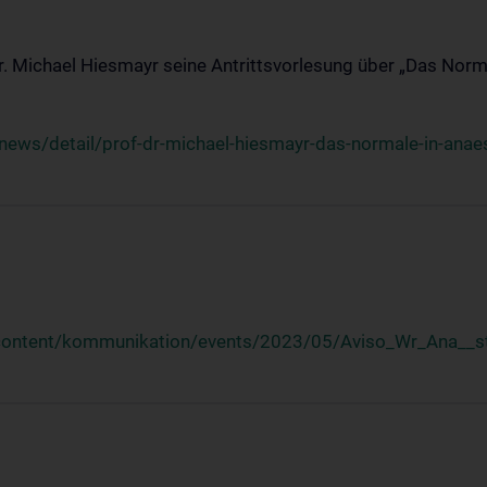
Dr. Michael Hiesmayr seine Antrittsvorlesung über „Das Norm
ews/detail/prof-dr-michael-hiesmayr-das-normale-in-anaes
/content/kommunikation/events/2023/05/Aviso_Wr_Ana__st