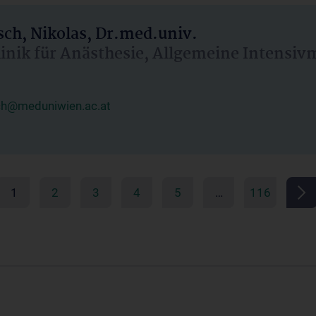
ch, Nikolas, Dr.med.univ.
linik für Anästhesie, Allgemeine Intensi
ch@meduniwien.ac.at
1
2
3
4
5
…
116