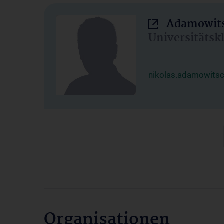
Adamowits
Universitätsk
nikolas.adamowits
Organisationen