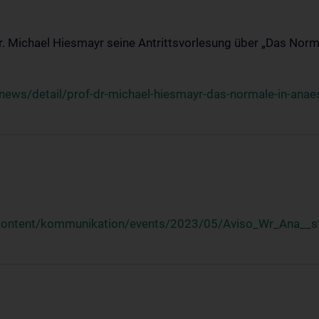
Dr. Michael Hiesmayr seine Antrittsvorlesung über „Das Norm
ews/detail/prof-dr-michael-hiesmayr-das-normale-in-anaes
/content/kommunikation/events/2023/05/Aviso_Wr_Ana__st