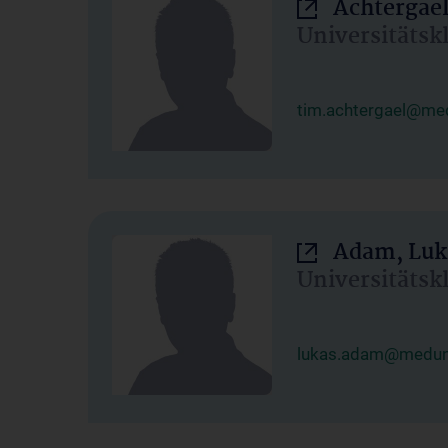
Achtergael
Universitätsk
tim.achtergael@med
Adam, Luk
Universitätsk
lukas.adam@meduni