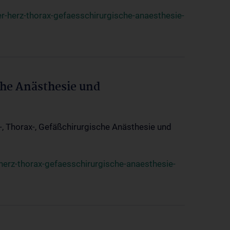
r-herz-thorax-gefaesschirurgische-anaesthesie-
che Anästhesie und
z-, Thorax-, Gefäßchirurgische Anästhesie und
herz-thorax-gefaesschirurgische-anaesthesie-