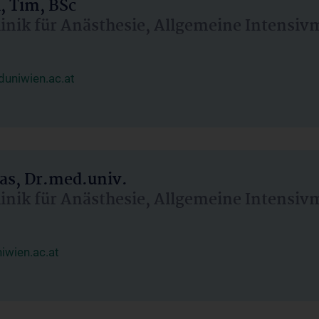
, Tim, BSc
linik für Anästhesie, Allgemeine Intensi
uniwien.ac.at
as, Dr.med.univ.
linik für Anästhesie, Allgemeine Intensi
wien.ac.at