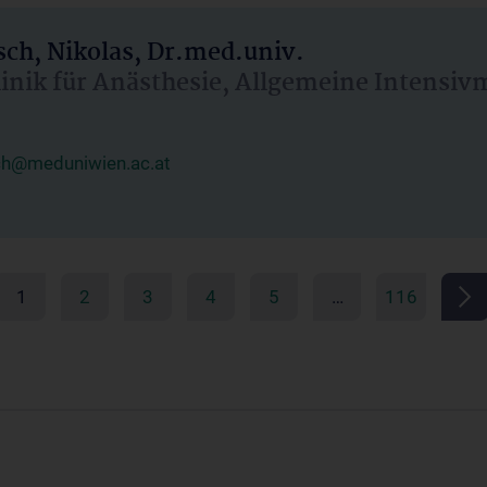
ch, Nikolas, Dr.med.univ.
linik für Anästhesie, Allgemeine Intensi
ch@meduniwien.ac.at
1
2
3
4
5
…
116