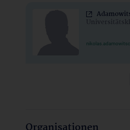
Adamowits
Universitätsk
nikolas.adamowits
Organisationen