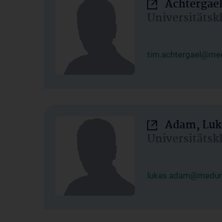
Achtergael
Universitätsk
tim.achtergael@med
Adam, Luk
Universitätsk
lukas.adam@meduni