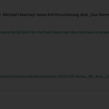
Dr. Michael Hiesmayr seine Antrittsvorlesung über „Das Norm
ews/detail/prof-dr-michael-hiesmayr-das-normale-in-anaes
/content/kommunikation/events/2023/05/Aviso_Wr_Ana__st