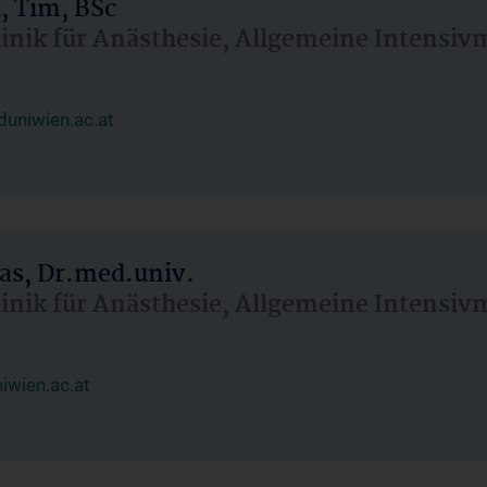
, Tim, BSc
linik für Anästhesie, Allgemeine Intensi
uniwien.ac.at
as, Dr.med.univ.
linik für Anästhesie, Allgemeine Intensi
wien.ac.at