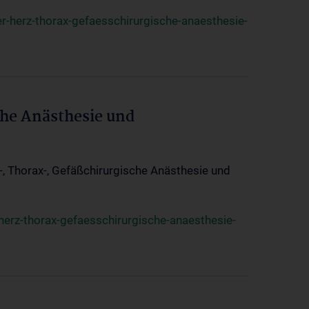
r-herz-thorax-gefaesschirurgische-anaesthesie-
che Anästhesie und
z-, Thorax-, Gefäßchirurgische Anästhesie und
herz-thorax-gefaesschirurgische-anaesthesie-