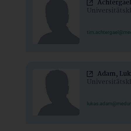
Achtergael
Universitätsk
tim.achtergael@med
Adam, Luk
Universitätsk
lukas.adam@meduni