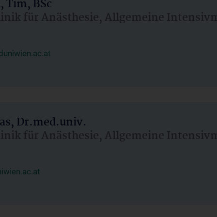
, Tim, BSc
linik für Anästhesie, Allgemeine Intensi
uniwien.ac.at
as, Dr.med.univ.
linik für Anästhesie, Allgemeine Intensi
wien.ac.at