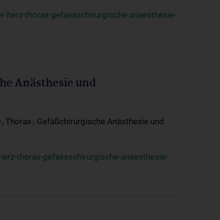
r-herz-thorax-gefaesschirurgische-anaesthesie-
che Anästhesie und
z-, Thorax-, Gefäßchirurgische Anästhesie und
herz-thorax-gefaesschirurgische-anaesthesie-