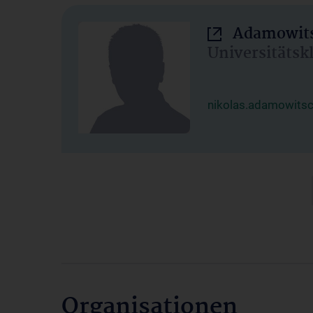
Adamowits
Universitätsk
nikolas.adamowits
Organisationen