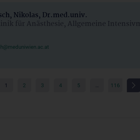
ch, Nikolas, Dr.med.univ.
linik für Anästhesie, Allgemeine Intensi
ch@meduniwien.ac.at
1
2
3
4
5
…
116