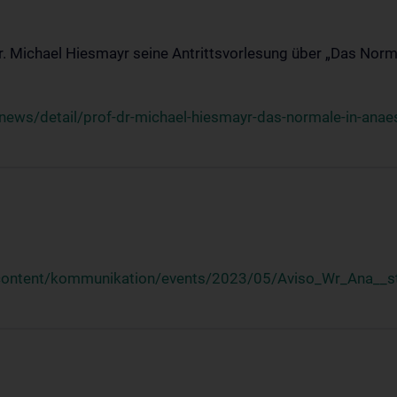
Dr. Michael Hiesmayr seine Antrittsvorlesung über „Das Norm
ews/detail/prof-dr-michael-hiesmayr-das-normale-in-anaes
/content/kommunikation/events/2023/05/Aviso_Wr_Ana__st