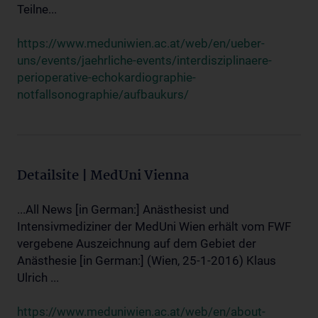
Teilne...
https://www.meduniwien.ac.at/web/en/ueber-
uns/events/jaehrliche-events/interdisziplinaere-
perioperative-echokardiographie-
notfallsonographie/aufbaukurs/
Detailsite | MedUni Vienna
...All News [in German:] Anästhesist und
Intensivmediziner der MedUni Wien erhält vom FWF
vergebene Auszeichnung auf dem Gebiet der
Anästhesie [in German:] (Wien, 25-1-2016) Klaus
Ulrich ...
https://www.meduniwien.ac.at/web/en/about-