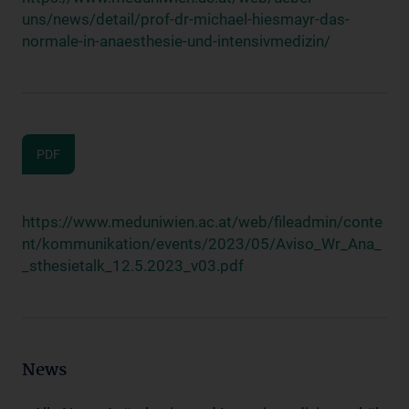
uns/news/detail/prof-dr-michael-hiesmayr-das-
normale-in-anaesthesie-und-intensivmedizin/
PDF
https://www.meduniwien.ac.at/web/fileadmin/conte
nt/kommunikation/events/2023/05/Aviso_Wr_Ana_
_sthesietalk_12.5.2023_v03.pdf
News