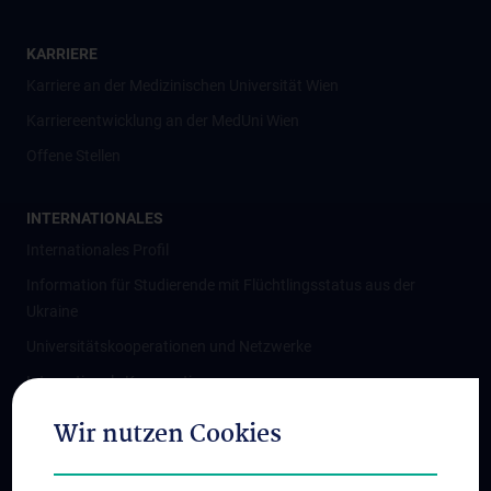
KARRIERE
Karriere an der Medizinischen Universität Wien
Karriereentwicklung an der MedUni Wien
Offene Stellen
INTERNATIONALES
Internationales Profil
Information für Studierende mit Flüchtlingsstatus aus der
Ukraine
Universitätskooperationen und Netzwerke
Internationale Kooperationen
Adjunct Professorships
Wir nutzen Cookies
Student & Staff Exchange
Das KPJ der MedUni Wien