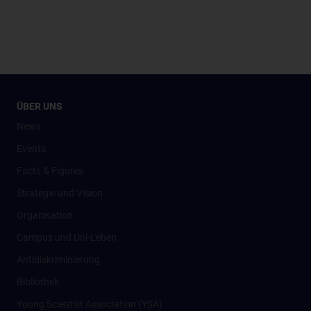
ÜBER UNS
News
Events
Facts & Figures
Strategie und Vision
Organisation
Campus und Uni-Leben
Antidiskriminierung
Bibliothek
Young Scientist Association (YSA)