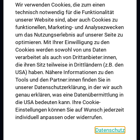
Wir verwenden Cookies, die zum einen
Graduiertentraining
technisch notwendig für die Funktionalität
Dual Career
unserer Website sind, aber auch Cookies zu
funktionellen, Marketing- und Analysezwecken
Trusted Reseach - Research Security - Foreign Interference
um das Nutzungserlebnis auf unserer Seite zu
UNESCO Lehrstuhl für Bioethik
optimieren. Mit Ihrer Einwilligung zu den
MUVI
Cookies werden sowohl von uns Daten
verarbeitet als auch von Drittanbieter:innen,
die ihren Sitz teilweise in Drittländern (z.B. den
USA) haben. Nähere Informationen zu den
Folgen Sie uns auf
Tools und den Partner:innen finden Sie in
unserer Datenschutzerklärung, in der wir auch
genau erklären, was eine Datenübermittlung in
die USA bedeuten kann. Ihre Cookie-
Einstellungen können Sie auf Wunsch jederzeit
individuell anpassen oder widerrufen.
PRESSE
JOBS
Datenschutz
MEDUNI SHOP