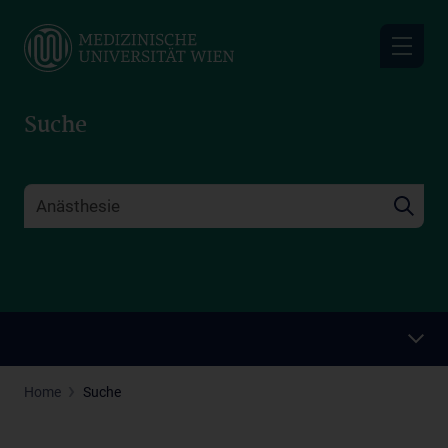
Skip
to
main
content
Suche
Home
Suche