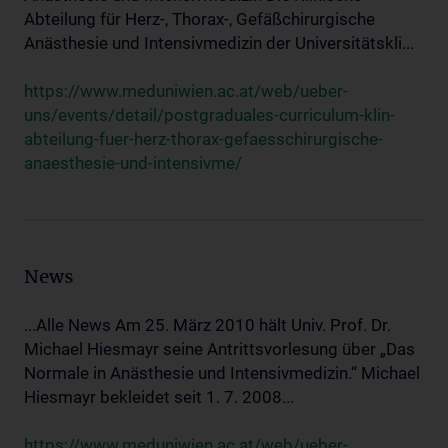
Abteilung für Herz-, Thorax-, Gefäßchirurgische
Anästhesie und Intensivmedizin der Universitätskli...
https://www.meduniwien.ac.at/web/ueber-
uns/events/detail/postgraduales-curriculum-klin-
abteilung-fuer-herz-thorax-gefaesschirurgische-
anaesthesie-und-intensivme/
News
...Alle News Am 25. März 2010 hält Univ. Prof. Dr.
Michael Hiesmayr seine Antrittsvorlesung über „Das
Normale in Anästhesie und Intensivmedizin.“ Michael
Hiesmayr bekleidet seit 1. 7. 2008...
https://www.meduniwien.ac.at/web/ueber-