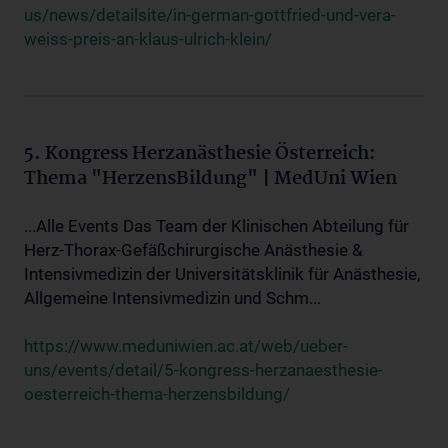
us/news/detailsite/in-german-gottfried-und-vera-
weiss-preis-an-klaus-ulrich-klein/
5. Kongress Herzanästhesie Österreich:
Thema "HerzensBildung" | MedUni Wien
...Alle Events Das Team der Klinischen Abteilung für
Herz-Thorax-Gefäßchirurgische Anästhesie &
Intensivmedizin der Universitätsklinik für Anästhesie,
Allgemeine Intensivmedizin und Schm...
https://www.meduniwien.ac.at/web/ueber-
uns/events/detail/5-kongress-herzanaesthesie-
oesterreich-thema-herzensbildung/