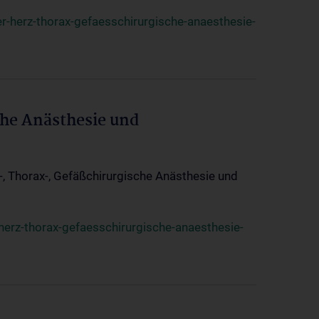
r-herz-thorax-gefaesschirurgische-anaesthesie-
che Anästhesie und
z-, Thorax-, Gefäßchirurgische Anästhesie und
herz-thorax-gefaesschirurgische-anaesthesie-