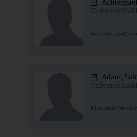
Achtergael
Universitätsk
tim.achtergael@med
Adam, Luk
Universitätsk
lukas.adam@meduni