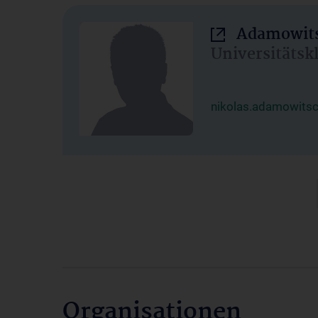
Adamowits
Universitätsk
nikolas.adamowits
Organisationen