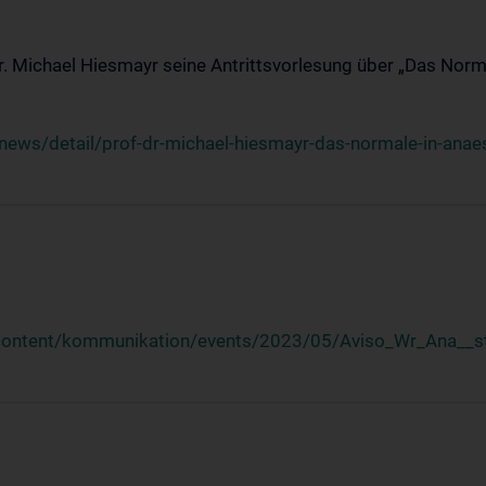
Dr. Michael Hiesmayr seine Antrittsvorlesung über „Das Norm
ews/detail/prof-dr-michael-hiesmayr-das-normale-in-anaes
/content/kommunikation/events/2023/05/Aviso_Wr_Ana__st