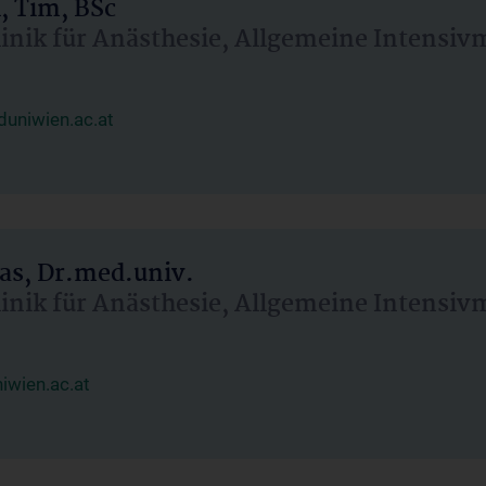
, Tim, BSc
linik für Anästhesie, Allgemeine Intensi
uniwien.ac.at
as, Dr.med.univ.
linik für Anästhesie, Allgemeine Intensi
wien.ac.at