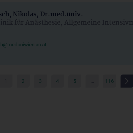
ch, Nikolas, Dr.med.univ.
linik für Anästhesie, Allgemeine Intensi
ch@meduniwien.ac.at
1
2
3
4
5
…
116