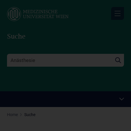
Skip
to
main
content
Suche
Home
Suche