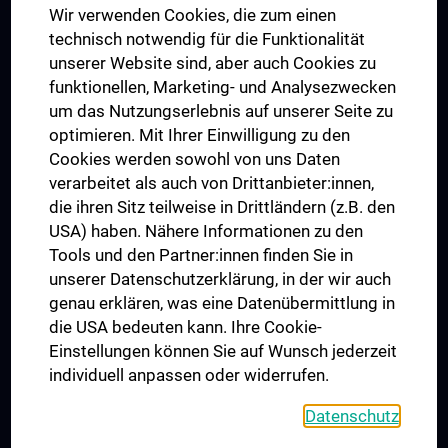
Wir verwenden Cookies, die zum einen
Graduiertentraining
technisch notwendig für die Funktionalität
Dual Career
unserer Website sind, aber auch Cookies zu
funktionellen, Marketing- und Analysezwecken
Trusted Reseach - Research Security - Foreign Interference
um das Nutzungserlebnis auf unserer Seite zu
UNESCO Lehrstuhl für Bioethik
optimieren. Mit Ihrer Einwilligung zu den
MUVI
Cookies werden sowohl von uns Daten
verarbeitet als auch von Drittanbieter:innen,
die ihren Sitz teilweise in Drittländern (z.B. den
USA) haben. Nähere Informationen zu den
Folgen Sie uns auf
Tools und den Partner:innen finden Sie in
unserer Datenschutzerklärung, in der wir auch
genau erklären, was eine Datenübermittlung in
die USA bedeuten kann. Ihre Cookie-
Einstellungen können Sie auf Wunsch jederzeit
individuell anpassen oder widerrufen.
PRESSE
JOBS
Datenschutz
MEDUNI SHOP