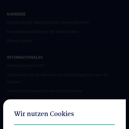
KARRIERE
Karriere an der Medizinischen Universität Wien
Karriereentwicklung an der MedUni Wien
Offene Stellen
INTERNATIONALES
Internationales Profil
Information für Studierende mit Flüchtlingsstatus aus der
Ukraine
Universitätskooperationen und Netzwerke
Internationale Kooperationen
Adjunct Professorships
Wir nutzen Cookies
Student & Staff Exchange
Das KPJ der MedUni Wien