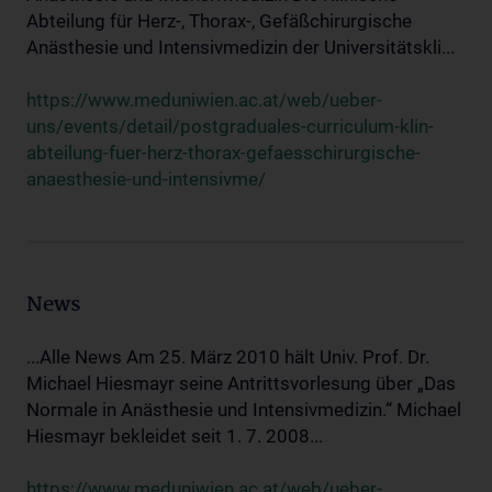
Abteilung für Herz-, Thorax-, Gefäßchirurgische
Anästhesie und Intensivmedizin der Universitätskli...
https://www.meduniwien.ac.at/web/ueber-
uns/events/detail/postgraduales-curriculum-klin-
abteilung-fuer-herz-thorax-gefaesschirurgische-
anaesthesie-und-intensivme/
News
...Alle News Am 25. März 2010 hält Univ. Prof. Dr.
Michael Hiesmayr seine Antrittsvorlesung über „Das
Normale in Anästhesie und Intensivmedizin.“ Michael
Hiesmayr bekleidet seit 1. 7. 2008...
https://www.meduniwien.ac.at/web/ueber-