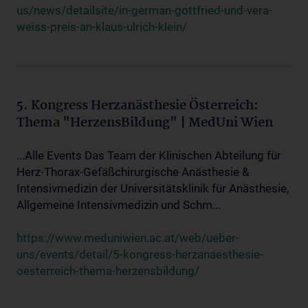
us/news/detailsite/in-german-gottfried-und-vera-
weiss-preis-an-klaus-ulrich-klein/
5. Kongress Herzanästhesie Österreich:
Thema "HerzensBildung" | MedUni Wien
...Alle Events Das Team der Klinischen Abteilung für
Herz-Thorax-Gefäßchirurgische Anästhesie &
Intensivmedizin der Universitätsklinik für Anästhesie,
Allgemeine Intensivmedizin und Schm...
https://www.meduniwien.ac.at/web/ueber-
uns/events/detail/5-kongress-herzanaesthesie-
oesterreich-thema-herzensbildung/