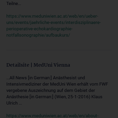
Teilne...
https://www.meduniwien.ac.at/web/en/ueber-
uns/events/jaehrliche-events/interdisziplinaere-
perioperative-echokardiographie-
notfallsonographie/aufbaukurs/
Detailsite | MedUni Vienna
...All News [in German:] Anästhesist und
Intensivmediziner der MedUni Wien erhält vom FWF
vergebene Auszeichnung auf dem Gebiet der
Anästhesie [in German:] (Wien, 25-1-2016) Klaus
Ulrich ...
https://www.meduniwien.ac.at/web/en/about-