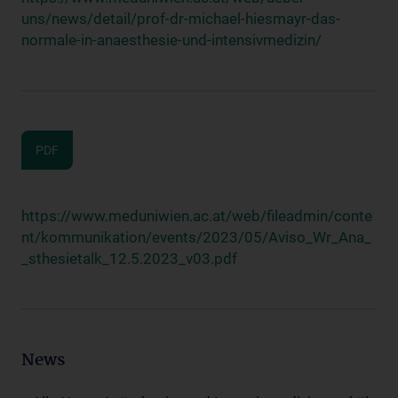
uns/news/detail/prof-dr-michael-hiesmayr-das-
normale-in-anaesthesie-und-intensivmedizin/
PDF
https://www.meduniwien.ac.at/web/fileadmin/conte
nt/kommunikation/events/2023/05/Aviso_Wr_Ana_
_sthesietalk_12.5.2023_v03.pdf
News