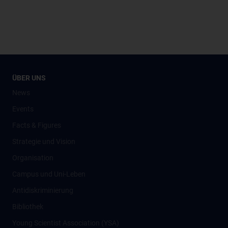
ÜBER UNS
News
Events
Facts & Figures
Strategie und Vision
Organisation
Campus und Uni-Leben
Antidiskriminierung
Bibliothek
Young Scientist Association (YSA)