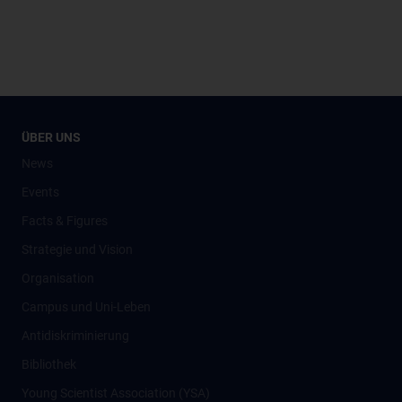
ÜBER UNS
News
Events
Facts & Figures
Strategie und Vision
Organisation
Campus und Uni-Leben
Antidiskriminierung
Bibliothek
Young Scientist Association (YSA)