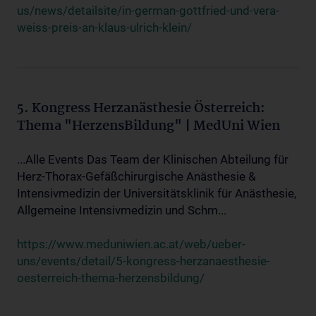
us/news/detailsite/in-german-gottfried-und-vera-
weiss-preis-an-klaus-ulrich-klein/
5. Kongress Herzanästhesie Österreich:
Thema "HerzensBildung" | MedUni Wien
...Alle Events Das Team der Klinischen Abteilung für
Herz-Thorax-Gefäßchirurgische Anästhesie &
Intensivmedizin der Universitätsklinik für Anästhesie,
Allgemeine Intensivmedizin und Schm...
https://www.meduniwien.ac.at/web/ueber-
uns/events/detail/5-kongress-herzanaesthesie-
oesterreich-thema-herzensbildung/