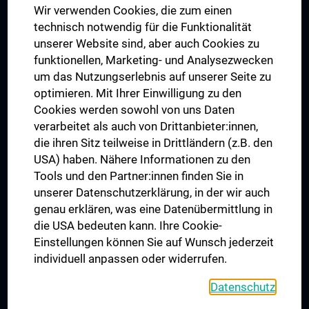
Wir verwenden Cookies, die zum einen
Graduiertentraining
technisch notwendig für die Funktionalität
Dual Career
unserer Website sind, aber auch Cookies zu
funktionellen, Marketing- und Analysezwecken
Trusted Reseach - Research Security - Foreign Interference
um das Nutzungserlebnis auf unserer Seite zu
UNESCO Lehrstuhl für Bioethik
optimieren. Mit Ihrer Einwilligung zu den
MUVI
Cookies werden sowohl von uns Daten
verarbeitet als auch von Drittanbieter:innen,
die ihren Sitz teilweise in Drittländern (z.B. den
USA) haben. Nähere Informationen zu den
Folgen Sie uns auf
Tools und den Partner:innen finden Sie in
unserer Datenschutzerklärung, in der wir auch
genau erklären, was eine Datenübermittlung in
die USA bedeuten kann. Ihre Cookie-
Einstellungen können Sie auf Wunsch jederzeit
individuell anpassen oder widerrufen.
PRESSE
JOBS
Datenschutz
MEDUNI SHOP