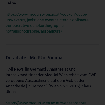
Teilne...
https://www.meduniwien.ac.at/web/en/ueber-
uns/events/jaehrliche-events/interdisziplinaere-
perioperative-echokardiographie-
notfallsonographie/aufbaukurs/
Detailsite | MedUni Vienna
...All News [in German:] Anästhesist und
Intensivmediziner der MedUni Wien erhält vom FWF
vergebene Auszeichnung auf dem Gebiet der
Anästhesie [in German:] (Wien, 25-1-2016) Klaus
Ulrich ...
https://www.meduniwien.ac.at/web/en/about-