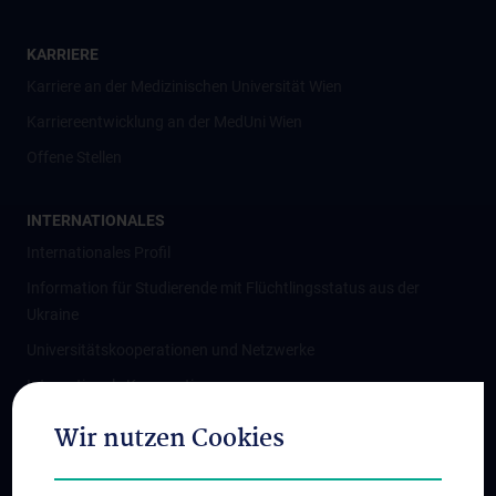
KARRIERE
Karriere an der Medizinischen Universität Wien
Karriereentwicklung an der MedUni Wien
Offene Stellen
INTERNATIONALES
Internationales Profil
Information für Studierende mit Flüchtlingsstatus aus der
Ukraine
Universitätskooperationen und Netzwerke
Internationale Kooperationen
Adjunct Professorships
Wir nutzen Cookies
Student & Staff Exchange
Das KPJ der MedUni Wien