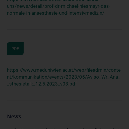
uns/news/detail/prof-dr-michael-hiesmayr-das-
normale-in-anaesthesie-und-intensivmedizin/
PDF
https://www.meduniwien.ac.at/web/fileadmin/conte
nt/kommunikation/events/2023/05/Aviso_Wr_Ana_
_sthesietalk_12.5.2023_v03.pdf
News