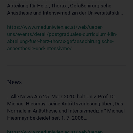
Abteilung für Herz-, Thorax-, Gefäßchirurgische
Anästhesie und Intensivmedizin der Universitätskli...
https://www.meduniwien.ac.at/web/ueber-
uns/events/detail/postgraduales-curriculum-klin-
abteilung-fuer-herz-thorax-gefaesschirurgische-
anaesthesie-und-intensivme/
News
...Alle News Am 25. März 2010 hält Univ. Prof. Dr.
Michael Hiesmayr seine Antrittsvorlesung über „Das
Normale in Anästhesie und Intensivmedizin.“ Michael
Hiesmayr bekleidet seit 1. 7. 2008...
https://www.meduniwien.ac.at/web/ueber-