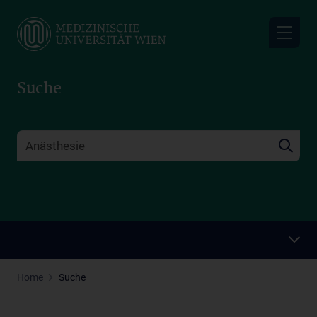
Skip
to
main
content
Suche
Home
Suche