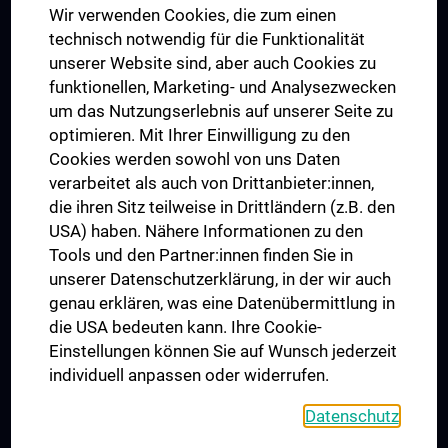
Wir verwenden Cookies, die zum einen
Graduiertentraining
technisch notwendig für die Funktionalität
Dual Career
unserer Website sind, aber auch Cookies zu
funktionellen, Marketing- und Analysezwecken
Trusted Reseach - Research Security - Foreign Interference
um das Nutzungserlebnis auf unserer Seite zu
UNESCO Lehrstuhl für Bioethik
optimieren. Mit Ihrer Einwilligung zu den
MUVI
Cookies werden sowohl von uns Daten
verarbeitet als auch von Drittanbieter:innen,
die ihren Sitz teilweise in Drittländern (z.B. den
USA) haben. Nähere Informationen zu den
Folgen Sie uns auf
Tools und den Partner:innen finden Sie in
unserer Datenschutzerklärung, in der wir auch
genau erklären, was eine Datenübermittlung in
die USA bedeuten kann. Ihre Cookie-
Einstellungen können Sie auf Wunsch jederzeit
individuell anpassen oder widerrufen.
PRESSE
JOBS
Datenschutz
MEDUNI SHOP