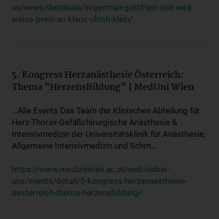
us/news/detailsite/in-german-gottfried-und-vera-
weiss-preis-an-klaus-ulrich-klein/
5. Kongress Herzanästhesie Österreich:
Thema "HerzensBildung" | MedUni Wien
...Alle Events Das Team der Klinischen Abteilung für
Herz-Thorax-Gefäßchirurgische Anästhesie &
Intensivmedizin der Universitätsklinik für Anästhesie,
Allgemeine Intensivmedizin und Schm...
https://www.meduniwien.ac.at/web/ueber-
uns/events/detail/5-kongress-herzanaesthesie-
oesterreich-thema-herzensbildung/