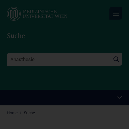
Skip
to
main
content
Suche
Home
Suche