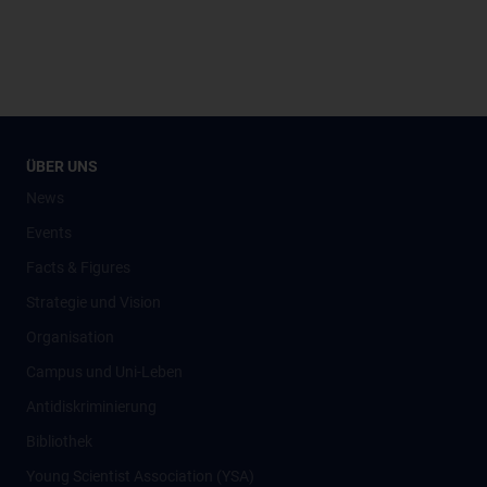
ÜBER UNS
News
Events
Facts & Figures
Strategie und Vision
Organisation
Campus und Uni-Leben
Antidiskriminierung
Bibliothek
Young Scientist Association (YSA)