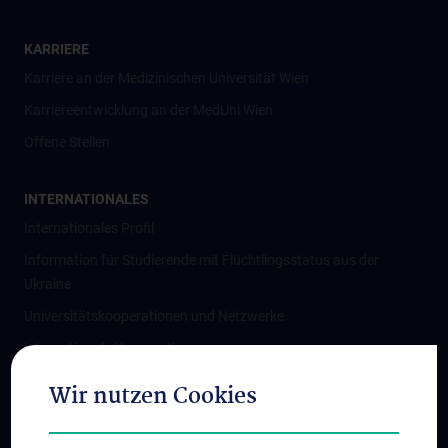
KARRIERE
Karriere an der Medizinischen Universität Wien
Karriereentwicklung an der MedUni Wien
Offene Stellen
INTERNATIONALES
Internationales Profil
Information für Studierende mit Flüchtlingsstatus aus der
Ukraine
Universitätskooperationen und Netzwerke
Internationale Kooperationen
Adjunct Professorships
Wir nutzen Cookies
Student & Staff Exchange
Das KPJ der MedUni Wien