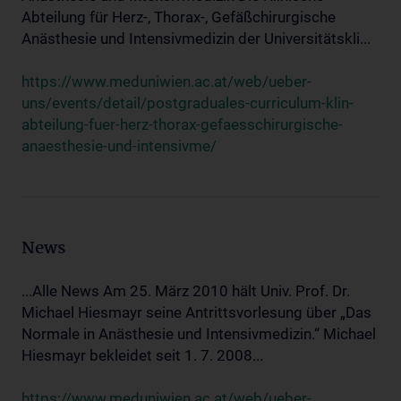
Abteilung für Herz-, Thorax-, Gefäßchirurgische
Anästhesie und Intensivmedizin der Universitätskli...
https://www.meduniwien.ac.at/web/ueber-
uns/events/detail/postgraduales-curriculum-klin-
abteilung-fuer-herz-thorax-gefaesschirurgische-
anaesthesie-und-intensivme/
News
...Alle News Am 25. März 2010 hält Univ. Prof. Dr.
Michael Hiesmayr seine Antrittsvorlesung über „Das
Normale in Anästhesie und Intensivmedizin.“ Michael
Hiesmayr bekleidet seit 1. 7. 2008...
https://www.meduniwien.ac.at/web/ueber-