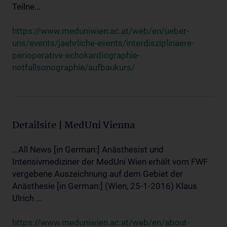
Teilne...
https://www.meduniwien.ac.at/web/en/ueber-
uns/events/jaehrliche-events/interdisziplinaere-
perioperative-echokardiographie-
notfallsonographie/aufbaukurs/
Detailsite | MedUni Vienna
...All News [in German:] Anästhesist und
Intensivmediziner der MedUni Wien erhält vom FWF
vergebene Auszeichnung auf dem Gebiet der
Anästhesie [in German:] (Wien, 25-1-2016) Klaus
Ulrich ...
https://www.meduniwien.ac.at/web/en/about-