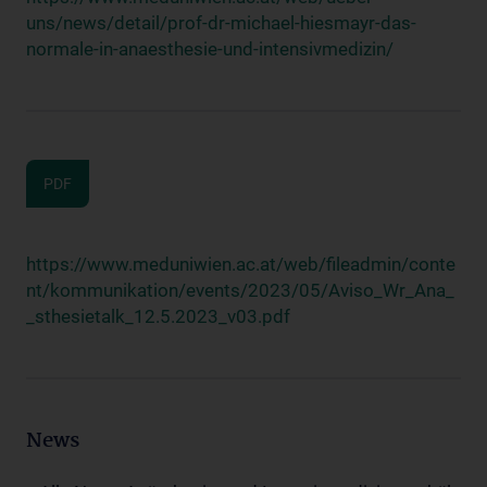
uns/news/detail/prof-dr-michael-hiesmayr-das-
normale-in-anaesthesie-und-intensivmedizin/
PDF
https://www.meduniwien.ac.at/web/fileadmin/conte
nt/kommunikation/events/2023/05/Aviso_Wr_Ana_
_sthesietalk_12.5.2023_v03.pdf
News