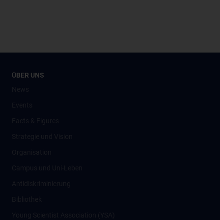
ÜBER UNS
News
Events
Facts & Figures
Strategie und Vision
Organisation
Campus und Uni-Leben
Antidiskriminierung
Bibliothek
Young Scientist Association (YSA)