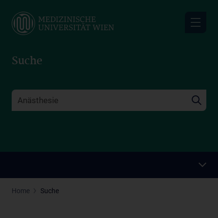
Skip
to
main
content
Suche
Home
Suche