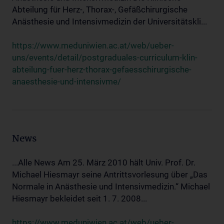
Abteilung für Herz-, Thorax-, Gefäßchirurgische
Anästhesie und Intensivmedizin der Universitätskli...
https://www.meduniwien.ac.at/web/ueber-
uns/events/detail/postgraduales-curriculum-klin-
abteilung-fuer-herz-thorax-gefaesschirurgische-
anaesthesie-und-intensivme/
News
...Alle News Am 25. März 2010 hält Univ. Prof. Dr.
Michael Hiesmayr seine Antrittsvorlesung über „Das
Normale in Anästhesie und Intensivmedizin.“ Michael
Hiesmayr bekleidet seit 1. 7. 2008...
https://www.meduniwien.ac.at/web/ueber-