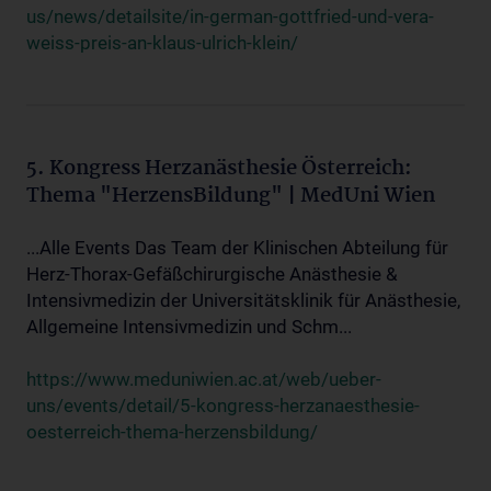
us/news/detailsite/in-german-gottfried-und-vera-
weiss-preis-an-klaus-ulrich-klein/
5. Kongress Herzanästhesie Österreich:
Thema "HerzensBildung" | MedUni Wien
...Alle Events Das Team der Klinischen Abteilung für
Herz-Thorax-Gefäßchirurgische Anästhesie &
Intensivmedizin der Universitätsklinik für Anästhesie,
Allgemeine Intensivmedizin und Schm...
https://www.meduniwien.ac.at/web/ueber-
uns/events/detail/5-kongress-herzanaesthesie-
oesterreich-thema-herzensbildung/