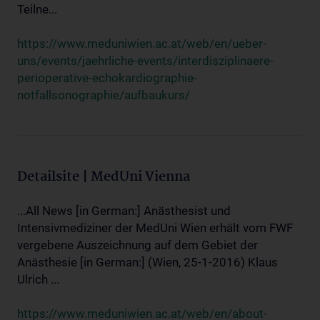
Teilne...
https://www.meduniwien.ac.at/web/en/ueber-
uns/events/jaehrliche-events/interdisziplinaere-
perioperative-echokardiographie-
notfallsonographie/aufbaukurs/
Detailsite | MedUni Vienna
...All News [in German:] Anästhesist und
Intensivmediziner der MedUni Wien erhält vom FWF
vergebene Auszeichnung auf dem Gebiet der
Anästhesie [in German:] (Wien, 25-1-2016) Klaus
Ulrich ...
https://www.meduniwien.ac.at/web/en/about-