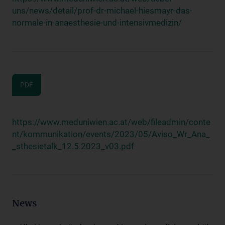
uns/news/detail/prof-dr-michael-hiesmayr-das-
normale-in-anaesthesie-und-intensivmedizin/
PDF
https://www.meduniwien.ac.at/web/fileadmin/conte
nt/kommunikation/events/2023/05/Aviso_Wr_Ana_
_sthesietalk_12.5.2023_v03.pdf
News