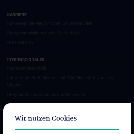
KARRIERE
Karriere an der Medizinischen Universität Wien
Karriereentwicklung an der MedUni Wien
Offene Stellen
INTERNATIONALES
Internationales Profil
Information für Studierende mit Flüchtlingsstatus aus der
Ukraine
Universitätskooperationen und Netzwerke
Internationale Kooperationen
Adjunct Professorships
Wir nutzen Cookies
Student & Staff Exchange
Das KPJ der MedUni Wien