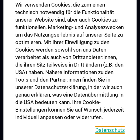
Wir verwenden Cookies, die zum einen
Graduiertentraining
technisch notwendig für die Funktionalität
Dual Career
unserer Website sind, aber auch Cookies zu
funktionellen, Marketing- und Analysezwecken
Trusted Reseach - Research Security - Foreign Interference
um das Nutzungserlebnis auf unserer Seite zu
UNESCO Lehrstuhl für Bioethik
optimieren. Mit Ihrer Einwilligung zu den
MUVI
Cookies werden sowohl von uns Daten
verarbeitet als auch von Drittanbieter:innen,
die ihren Sitz teilweise in Drittländern (z.B. den
USA) haben. Nähere Informationen zu den
Folgen Sie uns auf
Tools und den Partner:innen finden Sie in
unserer Datenschutzerklärung, in der wir auch
genau erklären, was eine Datenübermittlung in
die USA bedeuten kann. Ihre Cookie-
Einstellungen können Sie auf Wunsch jederzeit
individuell anpassen oder widerrufen.
PRESSE
JOBS
Datenschutz
MEDUNI SHOP