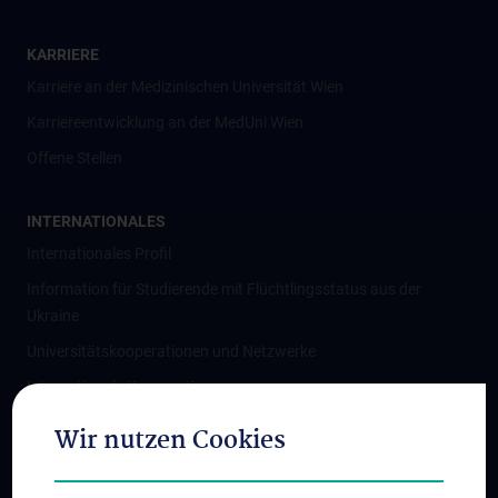
KARRIERE
Karriere an der Medizinischen Universität Wien
Karriereentwicklung an der MedUni Wien
Offene Stellen
INTERNATIONALES
Internationales Profil
Information für Studierende mit Flüchtlingsstatus aus der
Ukraine
Universitätskooperationen und Netzwerke
Internationale Kooperationen
Adjunct Professorships
Wir nutzen Cookies
Student & Staff Exchange
Das KPJ der MedUni Wien