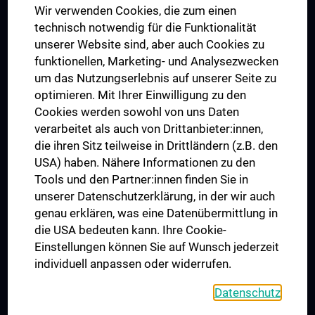
Wir verwenden Cookies, die zum einen
Graduiertentraining
technisch notwendig für die Funktionalität
Dual Career
unserer Website sind, aber auch Cookies zu
funktionellen, Marketing- und Analysezwecken
Trusted Reseach - Research Security - Foreign Interference
um das Nutzungserlebnis auf unserer Seite zu
UNESCO Lehrstuhl für Bioethik
optimieren. Mit Ihrer Einwilligung zu den
MUVI
Cookies werden sowohl von uns Daten
verarbeitet als auch von Drittanbieter:innen,
die ihren Sitz teilweise in Drittländern (z.B. den
USA) haben. Nähere Informationen zu den
Folgen Sie uns auf
Tools und den Partner:innen finden Sie in
unserer Datenschutzerklärung, in der wir auch
genau erklären, was eine Datenübermittlung in
die USA bedeuten kann. Ihre Cookie-
Einstellungen können Sie auf Wunsch jederzeit
individuell anpassen oder widerrufen.
PRESSE
JOBS
Datenschutz
MEDUNI SHOP