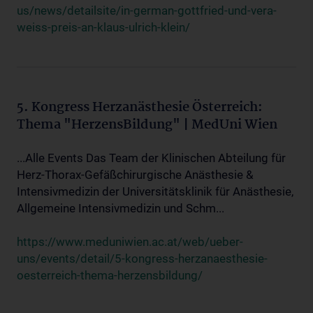
us/news/detailsite/in-german-gottfried-und-vera-
weiss-preis-an-klaus-ulrich-klein/
5. Kongress Herzanästhesie Österreich:
Thema "HerzensBildung" | MedUni Wien
...Alle Events Das Team der Klinischen Abteilung für
Herz-Thorax-Gefäßchirurgische Anästhesie &
Intensivmedizin der Universitätsklinik für Anästhesie,
Allgemeine Intensivmedizin und Schm...
https://www.meduniwien.ac.at/web/ueber-
uns/events/detail/5-kongress-herzanaesthesie-
oesterreich-thema-herzensbildung/