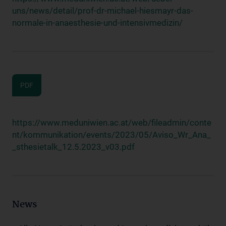
uns/news/detail/prof-dr-michael-hiesmayr-das-
normale-in-anaesthesie-und-intensivmedizin/
PDF
https://www.meduniwien.ac.at/web/fileadmin/conte
nt/kommunikation/events/2023/05/Aviso_Wr_Ana_
_sthesietalk_12.5.2023_v03.pdf
News