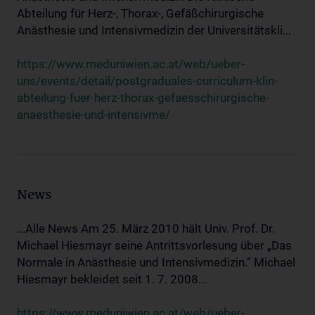
Abteilung für Herz-, Thorax-, Gefäßchirurgische
Anästhesie und Intensivmedizin der Universitätskli...
https://www.meduniwien.ac.at/web/ueber-
uns/events/detail/postgraduales-curriculum-klin-
abteilung-fuer-herz-thorax-gefaesschirurgische-
anaesthesie-und-intensivme/
News
...Alle News Am 25. März 2010 hält Univ. Prof. Dr.
Michael Hiesmayr seine Antrittsvorlesung über „Das
Normale in Anästhesie und Intensivmedizin.“ Michael
Hiesmayr bekleidet seit 1. 7. 2008...
https://www.meduniwien.ac.at/web/ueber-