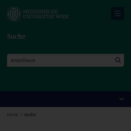
Skip
to
main
content
Suche
Home
Suche