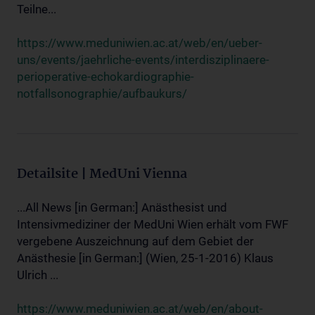
Teilne...
https://www.meduniwien.ac.at/web/en/ueber-
uns/events/jaehrliche-events/interdisziplinaere-
perioperative-echokardiographie-
notfallsonographie/aufbaukurs/
Detailsite | MedUni Vienna
...All News [in German:] Anästhesist und
Intensivmediziner der MedUni Wien erhält vom FWF
vergebene Auszeichnung auf dem Gebiet der
Anästhesie [in German:] (Wien, 25-1-2016) Klaus
Ulrich ...
https://www.meduniwien.ac.at/web/en/about-