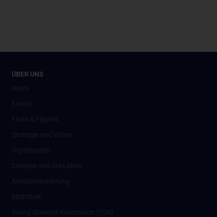
ÜBER UNS
News
Events
Facts & Figures
Strategie und Vision
Organisation
Campus und Uni-Leben
Antidiskriminierung
Bibliothek
Young Scientist Association (YSA)