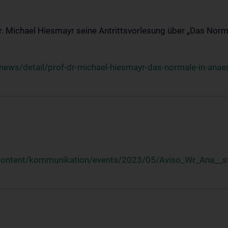
Dr. Michael Hiesmayr seine Antrittsvorlesung über „Das Norm
ews/detail/prof-dr-michael-hiesmayr-das-normale-in-anaes
/content/kommunikation/events/2023/05/Aviso_Wr_Ana__st