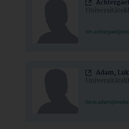
Achtergael
Universitätsk
tim.achtergael@med
Adam, Luk
Universitätsk
lukas.adam@meduni