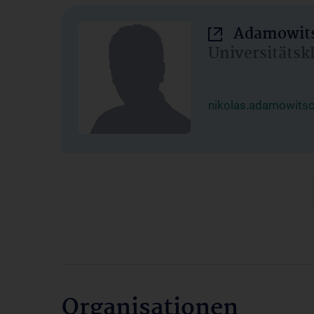
Adamowits
Universitätsk
nikolas.adamowits
Organisationen