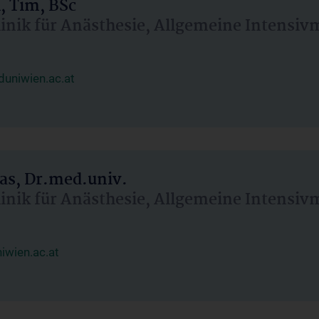
, Tim, BSc
linik für Anästhesie, Allgemeine Intensi
uniwien.ac.at
as, Dr.med.univ.
linik für Anästhesie, Allgemeine Intensi
wien.ac.at