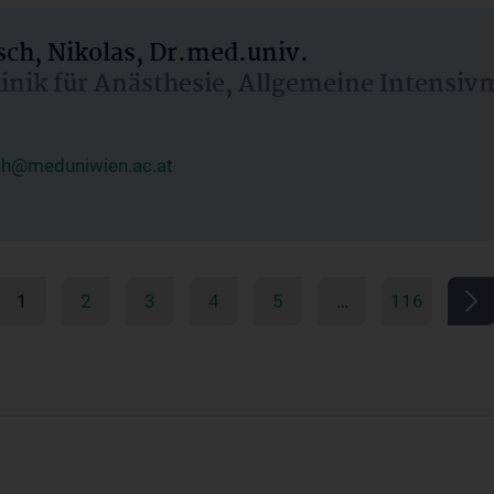
ch, Nikolas, Dr.med.univ.
linik für Anästhesie, Allgemeine Intensi
ch@meduniwien.ac.at
1
2
3
4
5
…
116