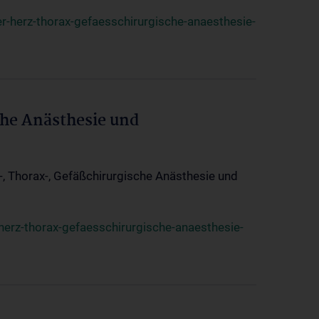
r-herz-thorax-gefaesschirurgische-anaesthesie-
che Anästhesie und
z-, Thorax-, Gefäßchirurgische Anästhesie und
herz-thorax-gefaesschirurgische-anaesthesie-