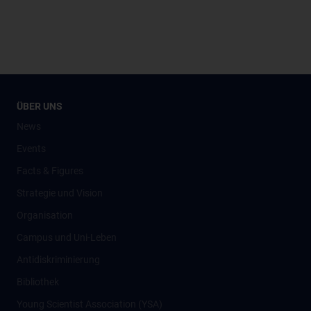
ÜBER UNS
News
Events
Facts & Figures
Strategie und Vision
Organisation
Campus und Uni-Leben
Antidiskriminierung
Bibliothek
Young Scientist Association (YSA)