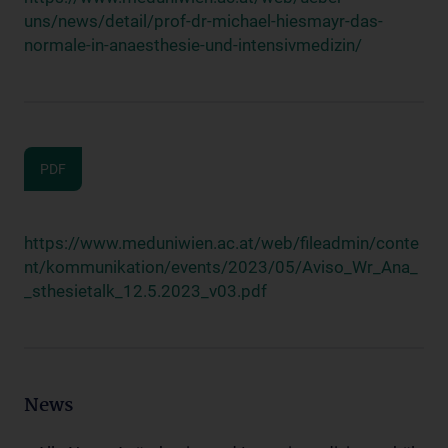
uns/news/detail/prof-dr-michael-hiesmayr-das-
normale-in-anaesthesie-und-intensivmedizin/
PDF
https://www.meduniwien.ac.at/web/fileadmin/conte
nt/kommunikation/events/2023/05/Aviso_Wr_Ana_
_sthesietalk_12.5.2023_v03.pdf
News