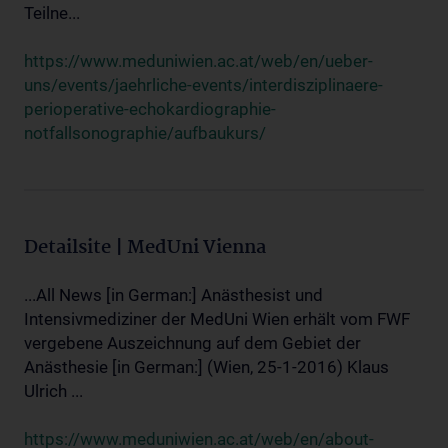
Teilne...
https://www.meduniwien.ac.at/web/en/ueber-
uns/events/jaehrliche-events/interdisziplinaere-
perioperative-echokardiographie-
notfallsonographie/aufbaukurs/
Detailsite | MedUni Vienna
...All News [in German:] Anästhesist und
Intensivmediziner der MedUni Wien erhält vom FWF
vergebene Auszeichnung auf dem Gebiet der
Anästhesie [in German:] (Wien, 25-1-2016) Klaus
Ulrich ...
https://www.meduniwien.ac.at/web/en/about-