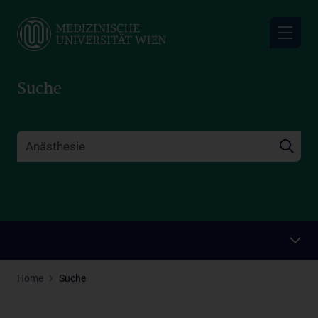
Skip
to
main
content
Suche
Home
Suche