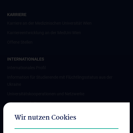
KARRIERE
Karriere an der Medizinischen Universität Wien
Karriereentwicklung an der MedUni Wien
Offene Stellen
INTERNATIONALES
Internationales Profil
Information für Studierende mit Flüchtlingsstatus aus der
Ukraine
Universitätskooperationen und Netzwerke
Internationale Kooperationen
Adjunct Professorships
Wir nutzen Cookies
Student & Staff Exchange
Das KPJ der MedUni Wien