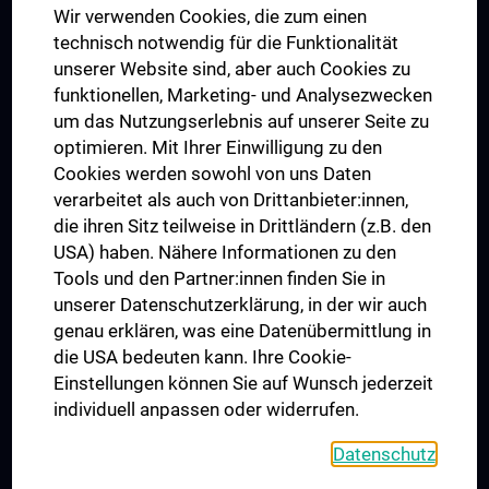
Wir verwenden Cookies, die zum einen
Graduiertentraining
technisch notwendig für die Funktionalität
Dual Career
unserer Website sind, aber auch Cookies zu
funktionellen, Marketing- und Analysezwecken
Trusted Reseach - Research Security - Foreign Interference
um das Nutzungserlebnis auf unserer Seite zu
UNESCO Lehrstuhl für Bioethik
optimieren. Mit Ihrer Einwilligung zu den
MUVI
Cookies werden sowohl von uns Daten
verarbeitet als auch von Drittanbieter:innen,
die ihren Sitz teilweise in Drittländern (z.B. den
USA) haben. Nähere Informationen zu den
Folgen Sie uns auf
Tools und den Partner:innen finden Sie in
unserer Datenschutzerklärung, in der wir auch
genau erklären, was eine Datenübermittlung in
die USA bedeuten kann. Ihre Cookie-
Einstellungen können Sie auf Wunsch jederzeit
individuell anpassen oder widerrufen.
PRESSE
JOBS
Datenschutz
MEDUNI SHOP