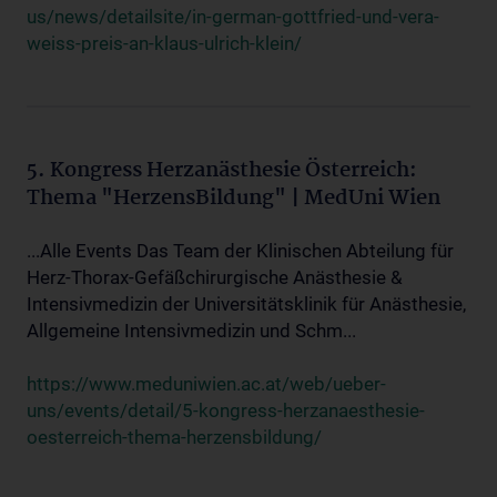
us/news/detailsite/in-german-gottfried-und-vera-
weiss-preis-an-klaus-ulrich-klein/
5. Kongress Herzanästhesie Österreich:
Thema "HerzensBildung" | MedUni Wien
...Alle Events Das Team der Klinischen Abteilung für
Herz-Thorax-Gefäßchirurgische Anästhesie &
Intensivmedizin der Universitätsklinik für Anästhesie,
Allgemeine Intensivmedizin und Schm...
https://www.meduniwien.ac.at/web/ueber-
uns/events/detail/5-kongress-herzanaesthesie-
oesterreich-thema-herzensbildung/