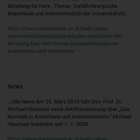
Abteilung für Herz-, Thorax-, Gefäßchirurgische
Anästhesie und Intensivmedizin der Universitätskli...
https://www.meduniwien.ac.at/web/ueber-
uns/events/detail/postgraduales-curriculum-klin-
abteilung-fuer-herz-thorax-gefaesschirurgische-
anaesthesie-und-intensivme/
News
...Alle News Am 25. März 2010 hält Univ. Prof. Dr.
Michael Hiesmayr seine Antrittsvorlesung über „Das
Normale in Anästhesie und Intensivmedizin.“ Michael
Hiesmayr bekleidet seit 1. 7. 2008...
https://www.meduniwien.ac.at/web/ueber-