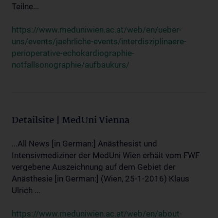
Teilne...
https://www.meduniwien.ac.at/web/en/ueber-
uns/events/jaehrliche-events/interdisziplinaere-
perioperative-echokardiographie-
notfallsonographie/aufbaukurs/
Detailsite | MedUni Vienna
...All News [in German:] Anästhesist und
Intensivmediziner der MedUni Wien erhält vom FWF
vergebene Auszeichnung auf dem Gebiet der
Anästhesie [in German:] (Wien, 25-1-2016) Klaus
Ulrich ...
https://www.meduniwien.ac.at/web/en/about-