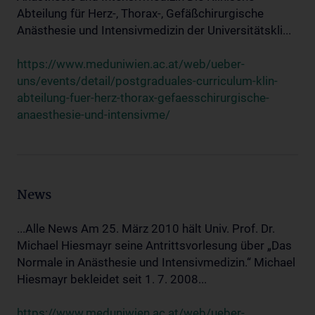
Abteilung für Herz-, Thorax-, Gefäßchirurgische
Anästhesie und Intensivmedizin der Universitätskli...
https://www.meduniwien.ac.at/web/ueber-
uns/events/detail/postgraduales-curriculum-klin-
abteilung-fuer-herz-thorax-gefaesschirurgische-
anaesthesie-und-intensivme/
News
...Alle News Am 25. März 2010 hält Univ. Prof. Dr.
Michael Hiesmayr seine Antrittsvorlesung über „Das
Normale in Anästhesie und Intensivmedizin.“ Michael
Hiesmayr bekleidet seit 1. 7. 2008...
https://www.meduniwien.ac.at/web/ueber-