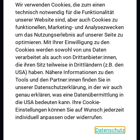
Wir verwenden Cookies, die zum einen
Graduiertentraining
technisch notwendig für die Funktionalität
Dual Career
unserer Website sind, aber auch Cookies zu
funktionellen, Marketing- und Analysezwecken
Trusted Reseach - Research Security - Foreign Interference
um das Nutzungserlebnis auf unserer Seite zu
UNESCO Lehrstuhl für Bioethik
optimieren. Mit Ihrer Einwilligung zu den
MUVI
Cookies werden sowohl von uns Daten
verarbeitet als auch von Drittanbieter:innen,
die ihren Sitz teilweise in Drittländern (z.B. den
USA) haben. Nähere Informationen zu den
Folgen Sie uns auf
Tools und den Partner:innen finden Sie in
unserer Datenschutzerklärung, in der wir auch
genau erklären, was eine Datenübermittlung in
die USA bedeuten kann. Ihre Cookie-
Einstellungen können Sie auf Wunsch jederzeit
individuell anpassen oder widerrufen.
PRESSE
JOBS
Datenschutz
MEDUNI SHOP