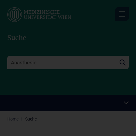
Skip
to
main
content
Suche
Home
Suche