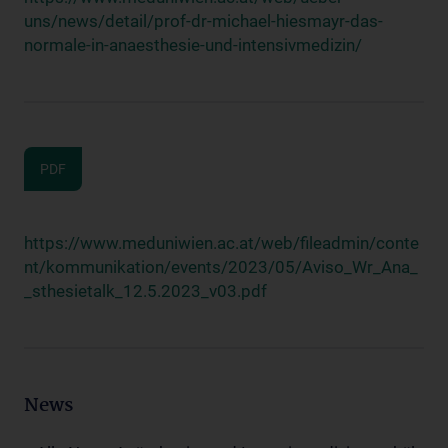
uns/news/detail/prof-dr-michael-hiesmayr-das-
normale-in-anaesthesie-und-intensivmedizin/
PDF
https://www.meduniwien.ac.at/web/fileadmin/conte
nt/kommunikation/events/2023/05/Aviso_Wr_Ana_
_sthesietalk_12.5.2023_v03.pdf
News