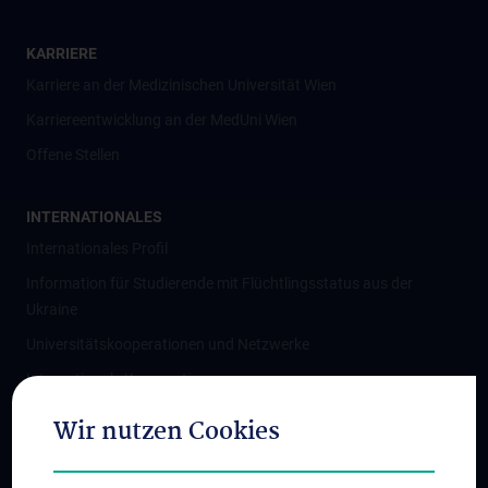
KARRIERE
Karriere an der Medizinischen Universität Wien
Karriereentwicklung an der MedUni Wien
Offene Stellen
INTERNATIONALES
Internationales Profil
Information für Studierende mit Flüchtlingsstatus aus der
Ukraine
Universitätskooperationen und Netzwerke
Internationale Kooperationen
Adjunct Professorships
Wir nutzen Cookies
Student & Staff Exchange
Das KPJ der MedUni Wien