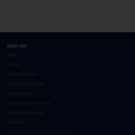
ÜBER UNS
News
Events
Facts & Figures
Strategie und Vision
Organisation
Campus und Uni-Leben
Antidiskriminierung
Bibliothek
Young Scientist Association (YSA)