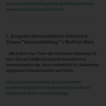
us/news/detailsite/in-german-gottfried-und-vera-
weiss-preis-an-klaus-ulrich-klein/
5. Kongress Herzanästhesie Österreich:
Thema "HerzensBildung" | MedUni Wien
...Alle Events Das Team der Klinischen Abteilung für
Herz-Thorax-Gefäßchirurgische Anästhesie &
Intensivmedizin der Universitätsklinik für Anästhesie,
Allgemeine Intensivmedizin und Schm...
https://www.meduniwien.ac.at/web/ueber-
uns/events/detail/5-kongress-herzanaesthesie-
oesterreich-thema-herzensbildung/