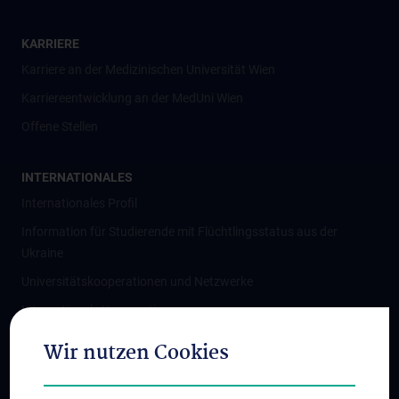
KARRIERE
Karriere an der Medizinischen Universität Wien
Karriereentwicklung an der MedUni Wien
Offene Stellen
INTERNATIONALES
Internationales Profil
Information für Studierende mit Flüchtlingsstatus aus der
Ukraine
Universitätskooperationen und Netzwerke
Internationale Kooperationen
Adjunct Professorships
Wir nutzen Cookies
Student & Staff Exchange
Das KPJ der MedUni Wien