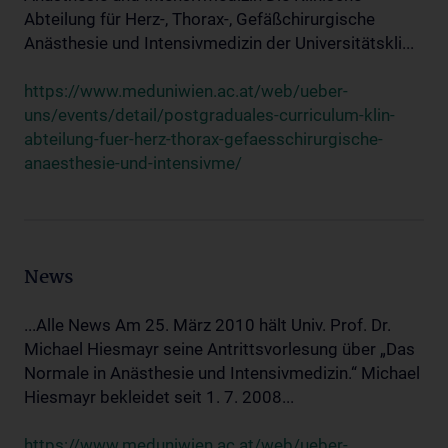
Abteilung für Herz-, Thorax-, Gefäßchirurgische
Anästhesie und Intensivmedizin der Universitätskli...
https://www.meduniwien.ac.at/web/ueber-
uns/events/detail/postgraduales-curriculum-klin-
abteilung-fuer-herz-thorax-gefaesschirurgische-
anaesthesie-und-intensivme/
News
...Alle News Am 25. März 2010 hält Univ. Prof. Dr.
Michael Hiesmayr seine Antrittsvorlesung über „Das
Normale in Anästhesie und Intensivmedizin.“ Michael
Hiesmayr bekleidet seit 1. 7. 2008...
https://www.meduniwien.ac.at/web/ueber-