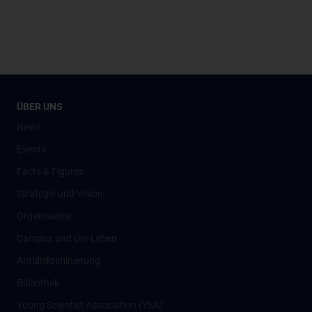
ÜBER UNS
News
Events
Facts & Figures
Strategie und Vision
Organisation
Campus und Uni-Leben
Antidiskriminierung
Bibliothek
Young Scientist Association (YSA)