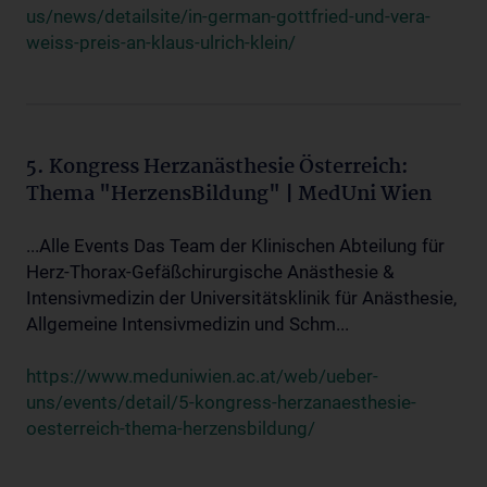
us/news/detailsite/in-german-gottfried-und-vera-
weiss-preis-an-klaus-ulrich-klein/
5. Kongress Herzanästhesie Österreich:
Thema "HerzensBildung" | MedUni Wien
...Alle Events Das Team der Klinischen Abteilung für
Herz-Thorax-Gefäßchirurgische Anästhesie &
Intensivmedizin der Universitätsklinik für Anästhesie,
Allgemeine Intensivmedizin und Schm...
https://www.meduniwien.ac.at/web/ueber-
uns/events/detail/5-kongress-herzanaesthesie-
oesterreich-thema-herzensbildung/