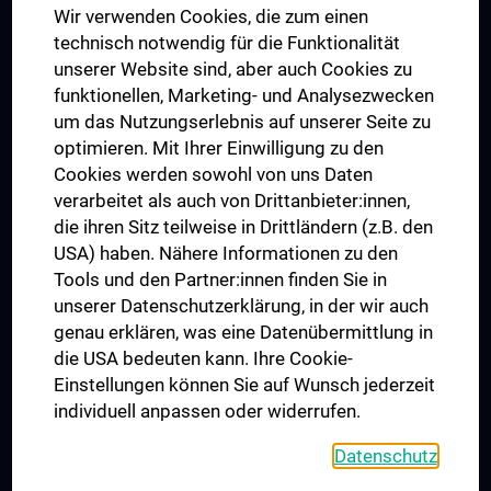
Wir verwenden Cookies, die zum einen
Graduiertentraining
technisch notwendig für die Funktionalität
Dual Career
unserer Website sind, aber auch Cookies zu
funktionellen, Marketing- und Analysezwecken
Trusted Reseach - Research Security - Foreign Interference
um das Nutzungserlebnis auf unserer Seite zu
UNESCO Lehrstuhl für Bioethik
optimieren. Mit Ihrer Einwilligung zu den
MUVI
Cookies werden sowohl von uns Daten
verarbeitet als auch von Drittanbieter:innen,
die ihren Sitz teilweise in Drittländern (z.B. den
USA) haben. Nähere Informationen zu den
Folgen Sie uns auf
Tools und den Partner:innen finden Sie in
unserer Datenschutzerklärung, in der wir auch
genau erklären, was eine Datenübermittlung in
die USA bedeuten kann. Ihre Cookie-
Einstellungen können Sie auf Wunsch jederzeit
individuell anpassen oder widerrufen.
PRESSE
JOBS
Datenschutz
MEDUNI SHOP