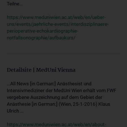
Teilne...
https://www.meduniwien.ac.at/web/en/ueber-
uns/events/jaehrliche-events/interdisziplinaere-
perioperative-echokardiographie-
notfallsonographie/aufbaukurs/
Detailsite | MedUni Vienna
...All News [in German:] Anästhesist und
Intensivmediziner der MedUni Wien erhält vom FWF
vergebene Auszeichnung auf dem Gebiet der
Anästhesie [in German:] (Wien, 25-1-2016) Klaus
Ulrich ...
https://www.meduniwien.ac.at/web/en/about-