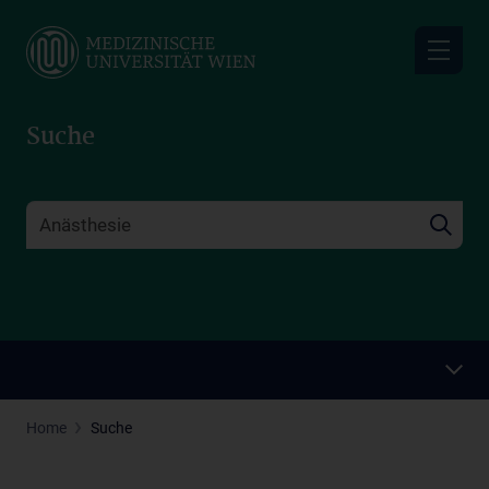
Skip
to
main
content
Suche
Home
Suche