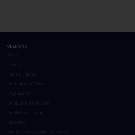
ÜBER UNS
News
Events
Facts & Figures
Strategie und Vision
Organisation
Campus und Uni-Leben
Antidiskriminierung
Bibliothek
Young Scientist Association (YSA)