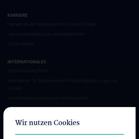
KARRIERE
Karriere an der Medizinischen Universität Wien
Karriereentwicklung an der MedUni Wien
Offene Stellen
INTERNATIONALES
Internationales Profil
Information für Studierende mit Flüchtlingsstatus aus der
Ukraine
Universitätskooperationen und Netzwerke
Internationale Kooperationen
Adjunct Professorships
Wir nutzen Cookies
Student & Staff Exchange
Das KPJ der MedUni Wien