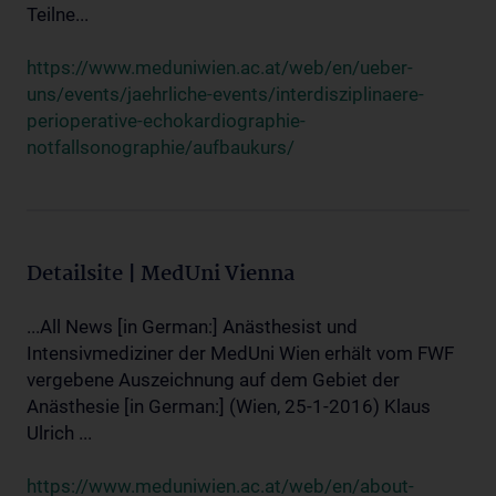
Teilne...
https://www.meduniwien.ac.at/web/en/ueber-
uns/events/jaehrliche-events/interdisziplinaere-
perioperative-echokardiographie-
notfallsonographie/aufbaukurs/
Detailsite | MedUni Vienna
...All News [in German:] Anästhesist und
Intensivmediziner der MedUni Wien erhält vom FWF
vergebene Auszeichnung auf dem Gebiet der
Anästhesie [in German:] (Wien, 25-1-2016) Klaus
Ulrich ...
https://www.meduniwien.ac.at/web/en/about-