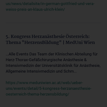
us/news/detailsite/in-german-gottfried-und-vera-
weiss-preis-an-klaus-ulrich-klein/
5. Kongress Herzanästhesie Österreich:
Thema "HerzensBildung" | MedUni Wien
...Alle Events Das Team der Klinischen Abteilung für
Herz-Thorax-Gefäßchirurgische Anästhesie &
Intensivmedizin der Universitätsklinik für Anästhesie,
Allgemeine Intensivmedizin und Schm...
https://www.meduniwien.ac.at/web/ueber-
uns/events/detail/5-kongress-herzanaesthesie-
oesterreich-thema-herzensbildung/