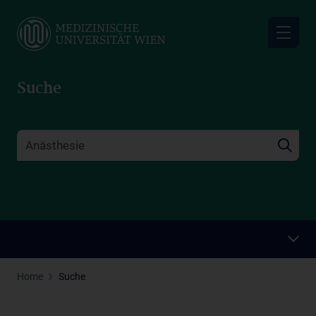
Skip
to
main
content
Suche
Home
Suche