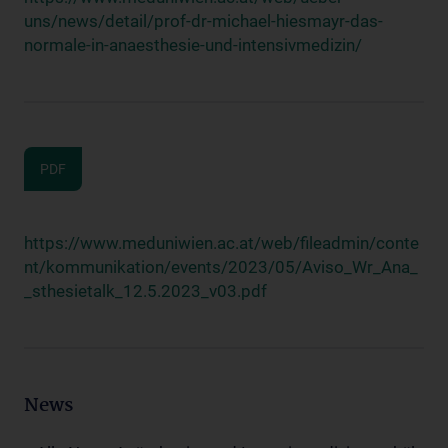
uns/news/detail/prof-dr-michael-hiesmayr-das-
normale-in-anaesthesie-und-intensivmedizin/
PDF
https://www.meduniwien.ac.at/web/fileadmin/conte
nt/kommunikation/events/2023/05/Aviso_Wr_Ana_
_sthesietalk_12.5.2023_v03.pdf
News