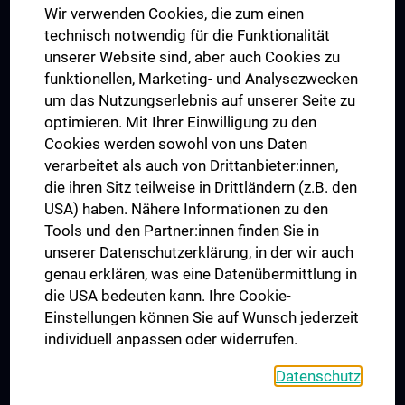
Wir verwenden Cookies, die zum einen
Graduiertentraining
technisch notwendig für die Funktionalität
Dual Career
unserer Website sind, aber auch Cookies zu
funktionellen, Marketing- und Analysezwecken
Trusted Reseach - Research Security - Foreign Interference
um das Nutzungserlebnis auf unserer Seite zu
UNESCO Lehrstuhl für Bioethik
optimieren. Mit Ihrer Einwilligung zu den
MUVI
Cookies werden sowohl von uns Daten
verarbeitet als auch von Drittanbieter:innen,
die ihren Sitz teilweise in Drittländern (z.B. den
USA) haben. Nähere Informationen zu den
Folgen Sie uns auf
Tools und den Partner:innen finden Sie in
unserer Datenschutzerklärung, in der wir auch
genau erklären, was eine Datenübermittlung in
die USA bedeuten kann. Ihre Cookie-
Einstellungen können Sie auf Wunsch jederzeit
individuell anpassen oder widerrufen.
PRESSE
JOBS
Datenschutz
MEDUNI SHOP