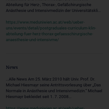
Abteilung für Herz-, Thorax-, Gefäßchirurgische
Anästhesie und Intensivmedizin der Universitätskli...
https://www.meduniwien.ac.at/web/ueber-
uns/events/detail/postgraduales-curriculum-klin-
abteilung-fuer-herz-thorax-gefaesschirurgische-
anaesthesie-und-intensivme/
News
...Alle News Am 25. März 2010 hält Univ. Prof. Dr.
Michael Hiesmayr seine Antrittsvorlesung über „Das
Normale in Anästhesie und Intensivmedizin.“ Michael
Hiesmayr bekleidet seit 1. 7. 2008...
https://www.meduniwien.ac.at/web/ueber-