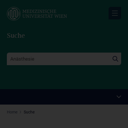
Skip
to
main
content
Suche
Home
Suche