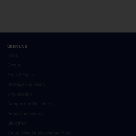
ÜBER UNS
News
Events
Facts & Figures
Strategie und Vision
Organisation
Campus und Uni-Leben
Antidiskriminierung
Bibliothek
Young Scientist Association (YSA)