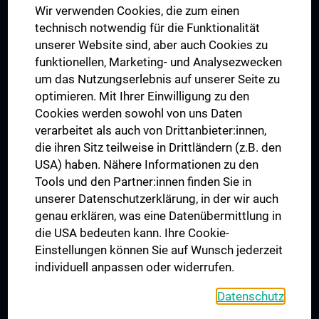
Wir verwenden Cookies, die zum einen
Graduiertentraining
technisch notwendig für die Funktionalität
Dual Career
unserer Website sind, aber auch Cookies zu
funktionellen, Marketing- und Analysezwecken
Trusted Reseach - Research Security - Foreign Interference
um das Nutzungserlebnis auf unserer Seite zu
UNESCO Lehrstuhl für Bioethik
optimieren. Mit Ihrer Einwilligung zu den
MUVI
Cookies werden sowohl von uns Daten
verarbeitet als auch von Drittanbieter:innen,
die ihren Sitz teilweise in Drittländern (z.B. den
USA) haben. Nähere Informationen zu den
Folgen Sie uns auf
Tools und den Partner:innen finden Sie in
unserer Datenschutzerklärung, in der wir auch
genau erklären, was eine Datenübermittlung in
die USA bedeuten kann. Ihre Cookie-
Einstellungen können Sie auf Wunsch jederzeit
individuell anpassen oder widerrufen.
PRESSE
JOBS
Datenschutz
MEDUNI SHOP