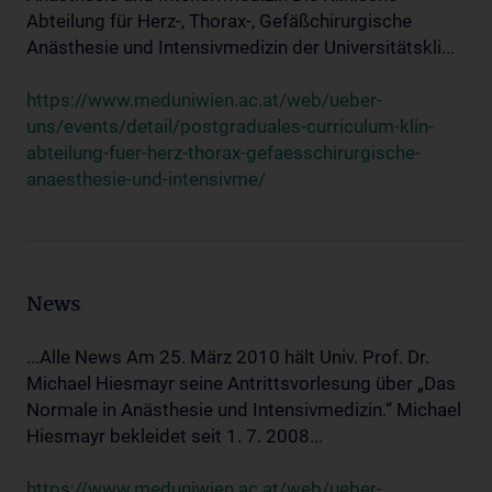
Abteilung für Herz-, Thorax-, Gefäßchirurgische
Anästhesie und Intensivmedizin der Universitätskli...
https://www.meduniwien.ac.at/web/ueber-
uns/events/detail/postgraduales-curriculum-klin-
abteilung-fuer-herz-thorax-gefaesschirurgische-
anaesthesie-und-intensivme/
News
...Alle News Am 25. März 2010 hält Univ. Prof. Dr.
Michael Hiesmayr seine Antrittsvorlesung über „Das
Normale in Anästhesie und Intensivmedizin.“ Michael
Hiesmayr bekleidet seit 1. 7. 2008...
https://www.meduniwien.ac.at/web/ueber-