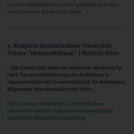
us/news/detailsite/in-german-gottfried-und-vera-
weiss-preis-an-klaus-ulrich-klein/
5. Kongress Herzanästhesie Österreich:
Thema "HerzensBildung" | MedUni Wien
...Alle Events Das Team der Klinischen Abteilung für
Herz-Thorax-Gefäßchirurgische Anästhesie &
Intensivmedizin der Universitätsklinik für Anästhesie,
Allgemeine Intensivmedizin und Schm...
https://www.meduniwien.ac.at/web/ueber-
uns/events/detail/5-kongress-herzanaesthesie-
oesterreich-thema-herzensbildung/