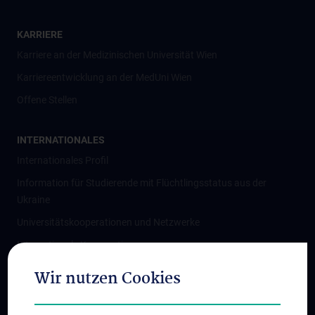
KARRIERE
Karriere an der Medizinischen Universität Wien
Karriereentwicklung an der MedUni Wien
Offene Stellen
INTERNATIONALES
Internationales Profil
Information für Studierende mit Flüchtlingsstatus aus der
Ukraine
Universitätskooperationen und Netzwerke
Internationale Kooperationen
Adjunct Professorships
Wir nutzen Cookies
Student & Staff Exchange
Das KPJ der MedUni Wien