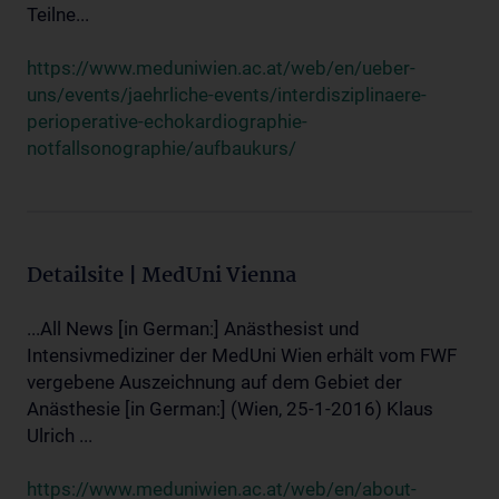
Teilne...
https://www.meduniwien.ac.at/web/en/ueber-
uns/events/jaehrliche-events/interdisziplinaere-
perioperative-echokardiographie-
notfallsonographie/aufbaukurs/
Detailsite | MedUni Vienna
...All News [in German:] Anästhesist und
Intensivmediziner der MedUni Wien erhält vom FWF
vergebene Auszeichnung auf dem Gebiet der
Anästhesie [in German:] (Wien, 25-1-2016) Klaus
Ulrich ...
https://www.meduniwien.ac.at/web/en/about-