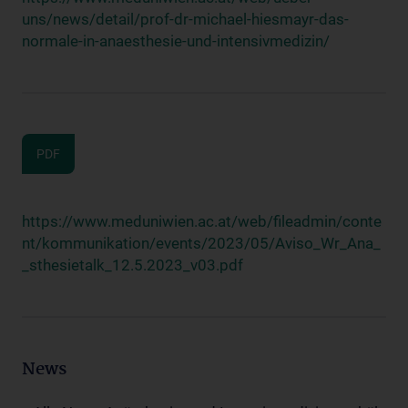
uns/news/detail/prof-dr-michael-hiesmayr-das-
normale-in-anaesthesie-und-intensivmedizin/
PDF
https://www.meduniwien.ac.at/web/fileadmin/conte
nt/kommunikation/events/2023/05/Aviso_Wr_Ana_
_sthesietalk_12.5.2023_v03.pdf
News