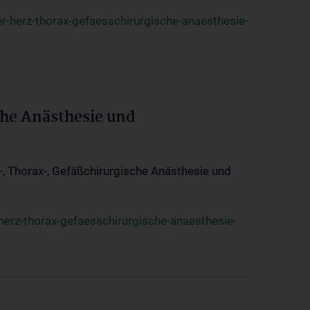
r-herz-thorax-gefaesschirurgische-anaesthesie-
che Anästhesie und
z-, Thorax-, Gefäßchirurgische Anästhesie und
herz-thorax-gefaesschirurgische-anaesthesie-