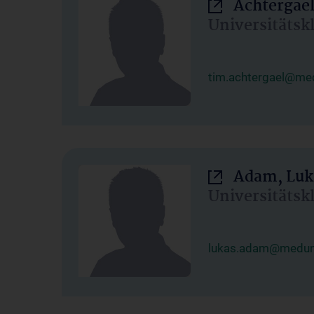
Achtergael
Universitätsk
tim.achtergael@med
Adam, Luk
Universitätsk
lukas.adam@meduni