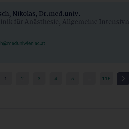
ch, Nikolas, Dr.med.univ.
linik für Anästhesie, Allgemeine Intensi
ch@meduniwien.ac.at
1
2
3
4
5
…
116