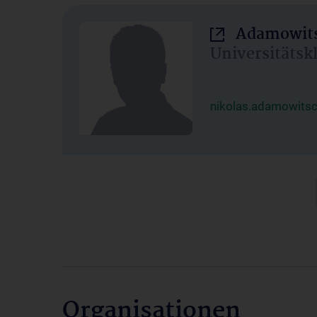
Adamowits
Universitätsk
nikolas.adamowits
Organisationen