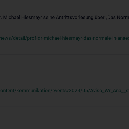
Dr. Michael Hiesmayr seine Antrittsvorlesung über „Das Norm
ews/detail/prof-dr-michael-hiesmayr-das-normale-in-anaes
/content/kommunikation/events/2023/05/Aviso_Wr_Ana__st