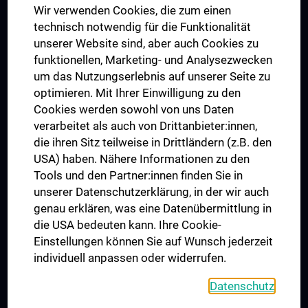
Wir verwenden Cookies, die zum einen
Graduiertentraining
technisch notwendig für die Funktionalität
Dual Career
unserer Website sind, aber auch Cookies zu
funktionellen, Marketing- und Analysezwecken
Trusted Reseach - Research Security - Foreign Interference
um das Nutzungserlebnis auf unserer Seite zu
UNESCO Lehrstuhl für Bioethik
optimieren. Mit Ihrer Einwilligung zu den
MUVI
Cookies werden sowohl von uns Daten
verarbeitet als auch von Drittanbieter:innen,
die ihren Sitz teilweise in Drittländern (z.B. den
USA) haben. Nähere Informationen zu den
Folgen Sie uns auf
Tools und den Partner:innen finden Sie in
unserer Datenschutzerklärung, in der wir auch
genau erklären, was eine Datenübermittlung in
die USA bedeuten kann. Ihre Cookie-
Einstellungen können Sie auf Wunsch jederzeit
individuell anpassen oder widerrufen.
PRESSE
JOBS
Datenschutz
MEDUNI SHOP