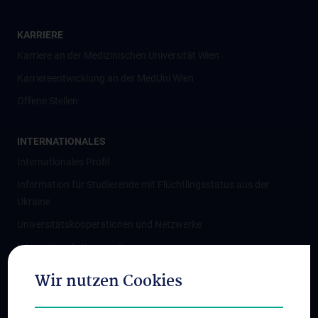
KARRIERE
Karriere an der Medizinischen Universität Wien
Karriereentwicklung an der MedUni Wien
Offene Stellen
INTERNATIONALES
Internationales Profil
Information für Studierende mit Flüchtlingsstatus aus der
Ukraine
Universitätskooperationen und Netzwerke
Internationale Kooperationen
Adjunct Professorships
Wir nutzen Cookies
Student & Staff Exchange
Das KPJ der MedUni Wien