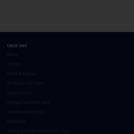
ÜBER UNS
News
Events
Facts & Figures
Strategie und Vision
Organisation
Campus und Uni-Leben
Antidiskriminierung
Bibliothek
Young Scientist Association (YSA)