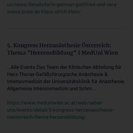
us/news/detailsite/in-german-gottfried-und-vera-
weiss-preis-an-klaus-ulrich-klein/
5. Kongress Herzanästhesie Österreich:
Thema "HerzensBildung" | MedUni Wien
...Alle Events Das Team der Klinischen Abteilung für
Herz-Thorax-Gefäßchirurgische Anästhesie &
Intensivmedizin der Universitätsklinik für Anästhesie,
Allgemeine Intensivmedizin und Schm...
https://www.meduniwien.ac.at/web/ueber-
uns/events/detail/5-kongress-herzanaesthesie-
oesterreich-thema-herzensbildung/