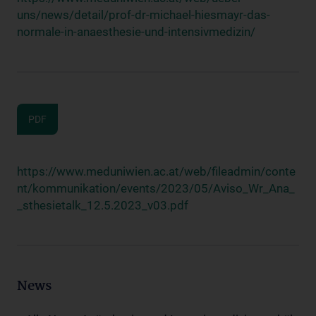
uns/news/detail/prof-dr-michael-hiesmayr-das-
normale-in-anaesthesie-und-intensivmedizin/
PDF
https://www.meduniwien.ac.at/web/fileadmin/conte
nt/kommunikation/events/2023/05/Aviso_Wr_Ana_
_sthesietalk_12.5.2023_v03.pdf
News