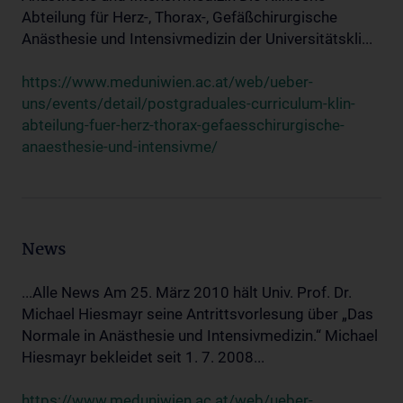
Abteilung für Herz-, Thorax-, Gefäßchirurgische
Anästhesie und Intensivmedizin der Universitätskli...
https://www.meduniwien.ac.at/web/ueber-
uns/events/detail/postgraduales-curriculum-klin-
abteilung-fuer-herz-thorax-gefaesschirurgische-
anaesthesie-und-intensivme/
News
...Alle News Am 25. März 2010 hält Univ. Prof. Dr.
Michael Hiesmayr seine Antrittsvorlesung über „Das
Normale in Anästhesie und Intensivmedizin.“ Michael
Hiesmayr bekleidet seit 1. 7. 2008...
https://www.meduniwien.ac.at/web/ueber-