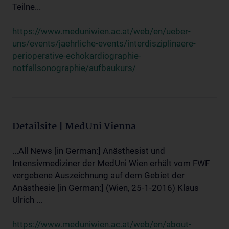
Teilne...
https://www.meduniwien.ac.at/web/en/ueber-
uns/events/jaehrliche-events/interdisziplinaere-
perioperative-echokardiographie-
notfallsonographie/aufbaukurs/
Detailsite | MedUni Vienna
...All News [in German:] Anästhesist und
Intensivmediziner der MedUni Wien erhält vom FWF
vergebene Auszeichnung auf dem Gebiet der
Anästhesie [in German:] (Wien, 25-1-2016) Klaus
Ulrich ...
https://www.meduniwien.ac.at/web/en/about-