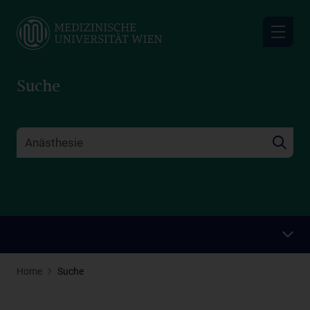
Skip
to
main
content
Suche
Home
Suche