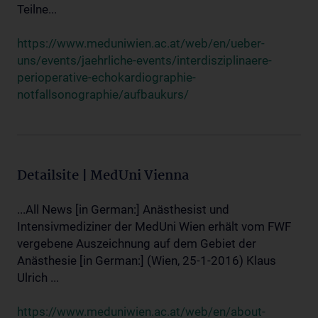
Teilne...
https://www.meduniwien.ac.at/web/en/ueber-
uns/events/jaehrliche-events/interdisziplinaere-
perioperative-echokardiographie-
notfallsonographie/aufbaukurs/
Detailsite | MedUni Vienna
...All News [in German:] Anästhesist und
Intensivmediziner der MedUni Wien erhält vom FWF
vergebene Auszeichnung auf dem Gebiet der
Anästhesie [in German:] (Wien, 25-1-2016) Klaus
Ulrich ...
https://www.meduniwien.ac.at/web/en/about-