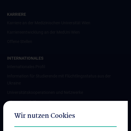
KARRIERE
Karriere an der Medizinischen Universität Wien
Karriereentwicklung an der MedUni Wien
Offene Stellen
INTERNATIONALES
Internationales Profil
Information für Studierende mit Flüchtlingsstatus aus der
Ukraine
Universitätskooperationen und Netzwerke
Internationale Kooperationen
Adjunct Professorships
Wir nutzen Cookies
Student & Staff Exchange
Das KPJ der MedUni Wien