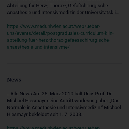
Abteilung für Herz-, Thorax-, Gefäßchirurgische
Anästhesie und Intensivmedizin der Universitätskli...
https://www.meduniwien.ac.at/web/ueber-
uns/events/detail/postgraduales-curriculum-klin-
abteilung-fuer-herz-thorax-gefaesschirurgische-
anaesthesie-und-intensivme/
News
...Alle News Am 25. März 2010 hält Univ. Prof. Dr.
Michael Hiesmayr seine Antrittsvorlesung über „Das
Normale in Anästhesie und Intensivmedizin.“ Michael
Hiesmayr bekleidet seit 1. 7. 2008...
https://www.meduniwien.ac.at/web/ueber-