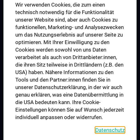
Wir verwenden Cookies, die zum einen
Graduiertentraining
technisch notwendig für die Funktionalität
Dual Career
unserer Website sind, aber auch Cookies zu
funktionellen, Marketing- und Analysezwecken
Trusted Reseach - Research Security - Foreign Interference
um das Nutzungserlebnis auf unserer Seite zu
UNESCO Lehrstuhl für Bioethik
optimieren. Mit Ihrer Einwilligung zu den
MUVI
Cookies werden sowohl von uns Daten
verarbeitet als auch von Drittanbieter:innen,
die ihren Sitz teilweise in Drittländern (z.B. den
USA) haben. Nähere Informationen zu den
Folgen Sie uns auf
Tools und den Partner:innen finden Sie in
unserer Datenschutzerklärung, in der wir auch
genau erklären, was eine Datenübermittlung in
die USA bedeuten kann. Ihre Cookie-
Einstellungen können Sie auf Wunsch jederzeit
individuell anpassen oder widerrufen.
PRESSE
JOBS
Datenschutz
MEDUNI SHOP