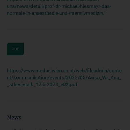
uns/news/detail/prof-dr-michael-hiesmayr-das-
normale-in-anaesthesie-und-intensivmedizin/
PDF
https://www.meduniwien.ac.at/web/fileadmin/conte
nt/kommunikation/events/2023/05/Aviso_Wr_Ana_
_sthesietalk_12.5.2023_v03.pdf
News