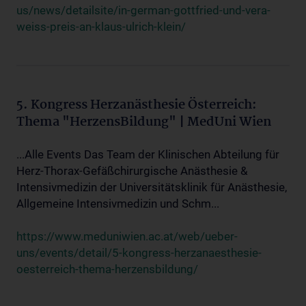
us/news/detailsite/in-german-gottfried-und-vera-
weiss-preis-an-klaus-ulrich-klein/
5. Kongress Herzanästhesie Österreich:
Thema "HerzensBildung" | MedUni Wien
...Alle Events Das Team der Klinischen Abteilung für
Herz-Thorax-Gefäßchirurgische Anästhesie &
Intensivmedizin der Universitätsklinik für Anästhesie,
Allgemeine Intensivmedizin und Schm...
https://www.meduniwien.ac.at/web/ueber-
uns/events/detail/5-kongress-herzanaesthesie-
oesterreich-thema-herzensbildung/