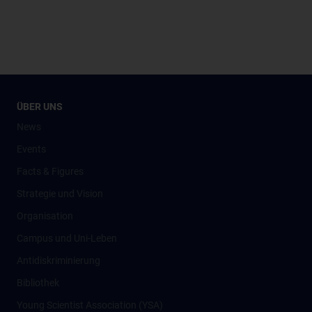
ÜBER UNS
News
Events
Facts & Figures
Strategie und Vision
Organisation
Campus und Uni-Leben
Antidiskriminierung
Bibliothek
Young Scientist Association (YSA)