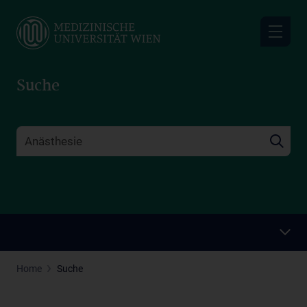
Skip
to
main
content
Suche
Home
Suche