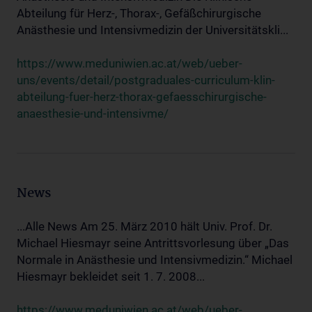
Abteilung für Herz-, Thorax-, Gefäßchirurgische
Anästhesie und Intensivmedizin der Universitätskli...
https://www.meduniwien.ac.at/web/ueber-
uns/events/detail/postgraduales-curriculum-klin-
abteilung-fuer-herz-thorax-gefaesschirurgische-
anaesthesie-und-intensivme/
News
...Alle News Am 25. März 2010 hält Univ. Prof. Dr.
Michael Hiesmayr seine Antrittsvorlesung über „Das
Normale in Anästhesie und Intensivmedizin.“ Michael
Hiesmayr bekleidet seit 1. 7. 2008...
https://www.meduniwien.ac.at/web/ueber-