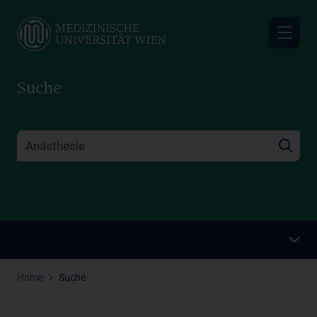
Skip
to
main
content
Suche
Home
Suche