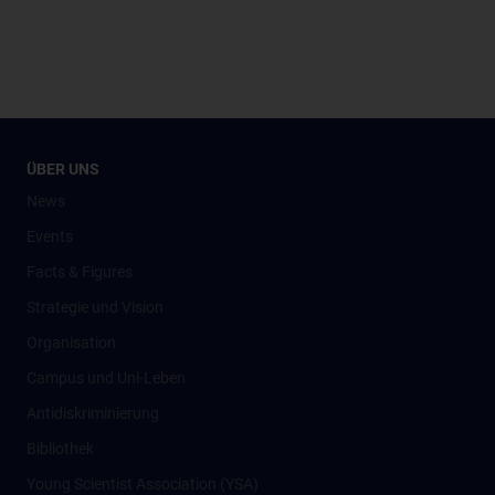
ÜBER UNS
News
Events
Facts & Figures
Strategie und Vision
Organisation
Campus und Uni-Leben
Antidiskriminierung
Bibliothek
Young Scientist Association (YSA)