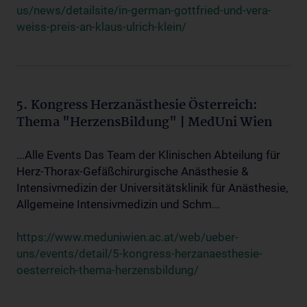
us/news/detailsite/in-german-gottfried-und-vera-
weiss-preis-an-klaus-ulrich-klein/
5. Kongress Herzanästhesie Österreich:
Thema "HerzensBildung" | MedUni Wien
...Alle Events Das Team der Klinischen Abteilung für
Herz-Thorax-Gefäßchirurgische Anästhesie &
Intensivmedizin der Universitätsklinik für Anästhesie,
Allgemeine Intensivmedizin und Schm...
https://www.meduniwien.ac.at/web/ueber-
uns/events/detail/5-kongress-herzanaesthesie-
oesterreich-thema-herzensbildung/