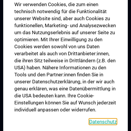
Wir verwenden Cookies, die zum einen
Graduiertentraining
technisch notwendig für die Funktionalität
Dual Career
unserer Website sind, aber auch Cookies zu
funktionellen, Marketing- und Analysezwecken
Trusted Reseach - Research Security - Foreign Interference
um das Nutzungserlebnis auf unserer Seite zu
UNESCO Lehrstuhl für Bioethik
optimieren. Mit Ihrer Einwilligung zu den
MUVI
Cookies werden sowohl von uns Daten
verarbeitet als auch von Drittanbieter:innen,
die ihren Sitz teilweise in Drittländern (z.B. den
USA) haben. Nähere Informationen zu den
Folgen Sie uns auf
Tools und den Partner:innen finden Sie in
unserer Datenschutzerklärung, in der wir auch
genau erklären, was eine Datenübermittlung in
die USA bedeuten kann. Ihre Cookie-
Einstellungen können Sie auf Wunsch jederzeit
individuell anpassen oder widerrufen.
PRESSE
JOBS
Datenschutz
MEDUNI SHOP