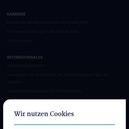
KARRIERE
Karriere an der Medizinischen Universität Wien
Karriereentwicklung an der MedUni Wien
Offene Stellen
INTERNATIONALES
Internationales Profil
Information für Studierende mit Flüchtlingsstatus aus der
Ukraine
Universitätskooperationen und Netzwerke
Internationale Kooperationen
Adjunct Professorships
Wir nutzen Cookies
Student & Staff Exchange
Das KPJ der MedUni Wien