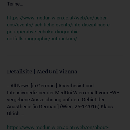
Teilne...
https://www.meduniwien.ac.at/web/en/ueber-
uns/events/jaehrliche-events/interdisziplinaere-
perioperative-echokardiographie-
notfallsonographie/aufbaukurs/
Detailsite | MedUni Vienna
...All News [in German:] Anästhesist und
Intensivmediziner der MedUni Wien erhält vom FWF
vergebene Auszeichnung auf dem Gebiet der
Anästhesie [in German:] (Wien, 25-1-2016) Klaus
Ulrich ...
https://www.meduniwien.ac.at/web/en/about-