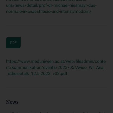
uns/news/detail/prof-dr-michael-hiesmayr-das-
normale-in-anaesthesie-und-intensivmedizin/
PDF
https://www.meduniwien.ac.at/web/fileadmin/conte
nt/kommunikation/events/2023/05/Aviso_Wr_Ana_
_sthesietalk_12.5.2023_v03.pdf
News