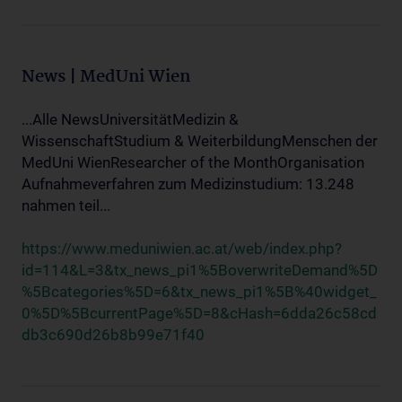
News | MedUni Wien
...Alle NewsUniversitätMedizin &
WissenschaftStudium & WeiterbildungMenschen der
MedUni WienResearcher of the MonthOrganisation
Aufnahmeverfahren zum Medizinstudium: 13.248
nahmen teil...
https://www.meduniwien.ac.at/web/index.php?
id=114&L=3&tx_news_pi1%5BoverwriteDemand%5D
%5Bcategories%5D=6&tx_news_pi1%5B%40widget_
0%5D%5BcurrentPage%5D=8&cHash=6dda26c58cd
db3c690d26b8b99e71f40