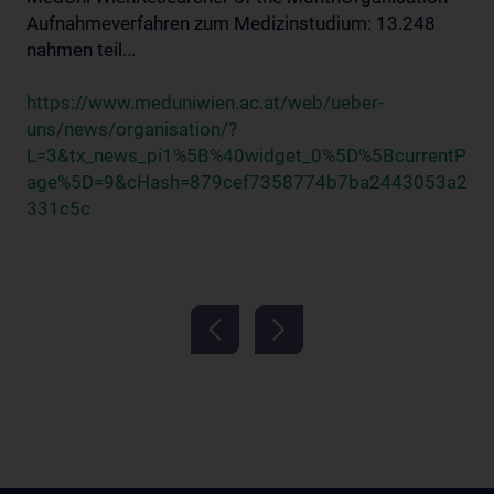
Aufnahmeverfahren zum Medizinstudium: 13.248
nahmen teil...
https://www.meduniwien.ac.at/web/ueber-
uns/news/organisation/?
L=3&tx_news_pi1%5B%40widget_0%5D%5BcurrentP
age%5D=9&cHash=879cef7358774b7ba2443053a2
331c5c