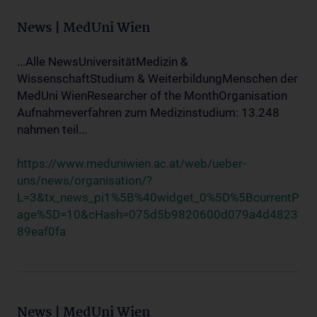
News | MedUni Wien
...Alle NewsUniversitätMedizin &
WissenschaftStudium & WeiterbildungMenschen der
MedUni WienResearcher of the MonthOrganisation
Aufnahmeverfahren zum Medizinstudium: 13.248
nahmen teil...
https://www.meduniwien.ac.at/web/ueber-
uns/news/organisation/?
L=3&tx_news_pi1%5B%40widget_0%5D%5BcurrentP
age%5D=10&cHash=075d5b9820600d079a4d4823
89eaf0fa
News | MedUni Wien