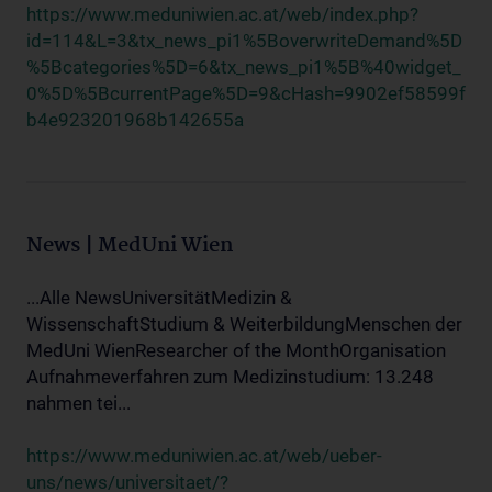
https://www.meduniwien.ac.at/web/index.php?
id=114&L=3&tx_news_pi1%5BoverwriteDemand%5D
%5Bcategories%5D=6&tx_news_pi1%5B%40widget_
0%5D%5BcurrentPage%5D=9&cHash=9902ef58599f
b4e923201968b142655a
News | MedUni Wien
...Alle NewsUniversitätMedizin &
WissenschaftStudium & WeiterbildungMenschen der
MedUni WienResearcher of the MonthOrganisation
Aufnahmeverfahren zum Medizinstudium: 13.248
nahmen tei...
https://www.meduniwien.ac.at/web/ueber-
uns/news/universitaet/?