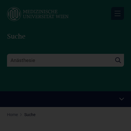
Skip
to
main
content
Suche
Home
Suche