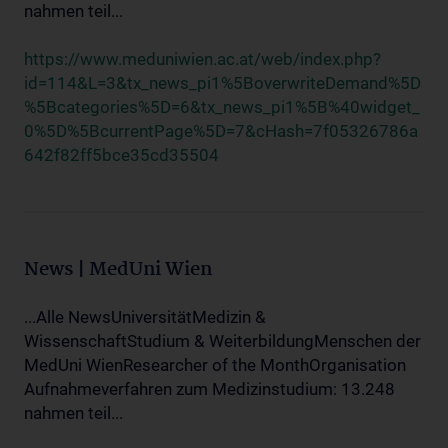
nahmen teil...
https://www.meduniwien.ac.at/web/index.php?
id=114&L=3&tx_news_pi1%5BoverwriteDemand%5D
%5Bcategories%5D=6&tx_news_pi1%5B%40widget_
0%5D%5BcurrentPage%5D=7&cHash=7f05326786a
642f82ff5bce35cd35504
News | MedUni Wien
...Alle NewsUniversitätMedizin &
WissenschaftStudium & WeiterbildungMenschen der
MedUni WienResearcher of the MonthOrganisation
Aufnahmeverfahren zum Medizinstudium: 13.248
nahmen teil...