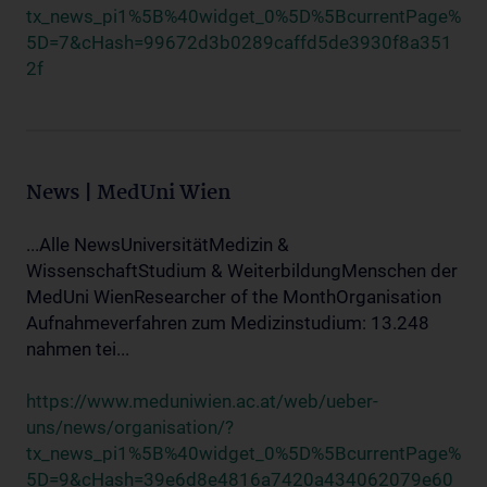
tx_news_pi1%5B%40widget_0%5D%5BcurrentPage%
5D=7&cHash=99672d3b0289caffd5de3930f8a351
2f
News | MedUni Wien
...Alle NewsUniversitätMedizin &
WissenschaftStudium & WeiterbildungMenschen der
MedUni WienResearcher of the MonthOrganisation
Aufnahmeverfahren zum Medizinstudium: 13.248
nahmen tei...
https://www.meduniwien.ac.at/web/ueber-
uns/news/organisation/?
tx_news_pi1%5B%40widget_0%5D%5BcurrentPage%
5D=9&cHash=39e6d8e4816a7420a434062079e60