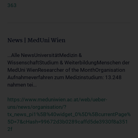
363
News | MedUni Wien
...Alle NewsUniversitätMedizin &
WissenschaftStudium & WeiterbildungMenschen der
MedUni WienResearcher of the MonthOrganisation
Aufnahmeverfahren zum Medizinstudium: 13.248
nahmen tei...
https://www.meduniwien.ac.at/web/ueber-
uns/news/organisation/?
tx_news_pi1%5B%40widget_0%5D%5BcurrentPage%
5D=7&cHash=99672d3b0289caffd5de3930f8a351
2f