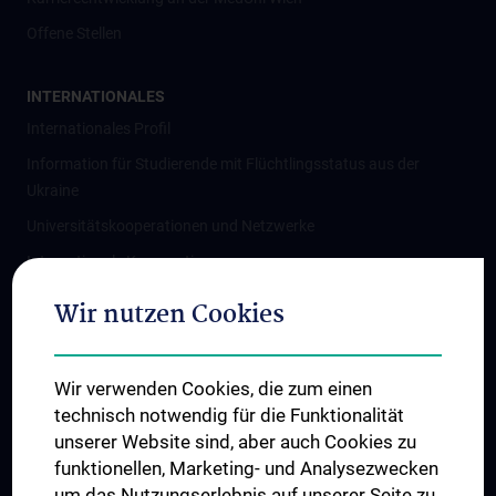
Offene Stellen
INTERNATIONALES
Internationales Profil
Information für Studierende mit Flüchtlingsstatus aus der
Ukraine
Universitätskooperationen und Netzwerke
Internationale Kooperationen
Adjunct Professorships
Wir nutzen Cookies
Student & Staff Exchange
Das KPJ der MedUni Wien
Wir verwenden Cookies, die zum einen
Graduiertentraining
technisch notwendig für die Funktionalität
Dual Career
unserer Website sind, aber auch Cookies zu
funktionellen, Marketing- und Analysezwecken
Trusted Reseach - Research Security - Foreign Interference
um das Nutzungserlebnis auf unserer Seite zu