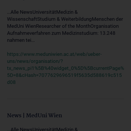
...Alle NewsUniversitätMedizin &
WissenschaftStudium & WeiterbildungMenschen der
MedUni WienResearcher of the MonthOrganisation
Aufnahmeverfahren zum Medizinstudium: 13.248
nahmen tei...
https://www.meduniwien.ac.at/web/ueber-
uns/news/organisation/?
tx_news_pi1%5B%40widget_0%5D%5BcurrentPage%
5D=8&cHash=7077629696519f5635d588619c515
d08
News | MedUni Wien
...Alle NewsUniversitätMedizin &