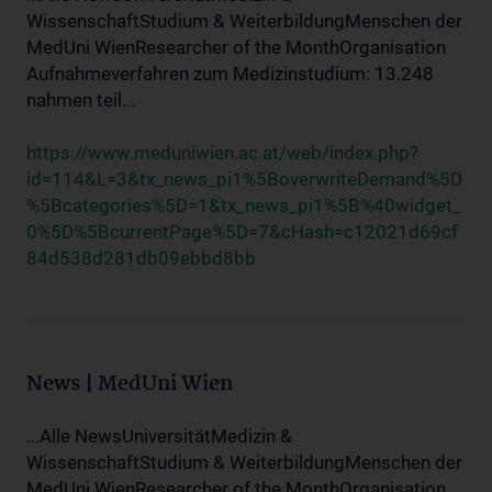
WissenschaftStudium & WeiterbildungMenschen der
MedUni WienResearcher of the MonthOrganisation
Aufnahmeverfahren zum Medizinstudium: 13.248
nahmen teil...
https://www.meduniwien.ac.at/web/index.php?
id=114&L=3&tx_news_pi1%5BoverwriteDemand%5D
%5Bcategories%5D=1&tx_news_pi1%5B%40widget_
0%5D%5BcurrentPage%5D=7&cHash=c12021d69cf
84d538d281db09ebbd8bb
News | MedUni Wien
...Alle NewsUniversitätMedizin &
WissenschaftStudium & WeiterbildungMenschen der
MedUni WienResearcher of the MonthOrganisation