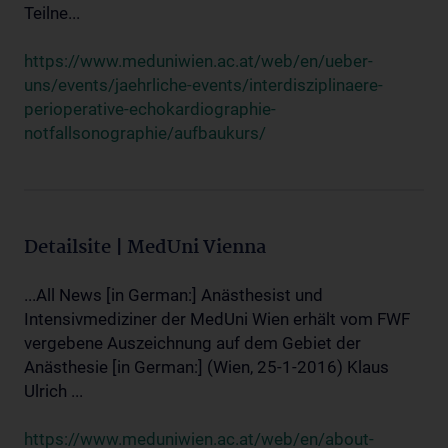
Teilne...
https://www.meduniwien.ac.at/web/en/ueber-
uns/events/jaehrliche-events/interdisziplinaere-
perioperative-echokardiographie-
notfallsonographie/aufbaukurs/
Detailsite | MedUni Vienna
...All News [in German:] Anästhesist und
Intensivmediziner der MedUni Wien erhält vom FWF
vergebene Auszeichnung auf dem Gebiet der
Anästhesie [in German:] (Wien, 25-1-2016) Klaus
Ulrich ...
https://www.meduniwien.ac.at/web/en/about-