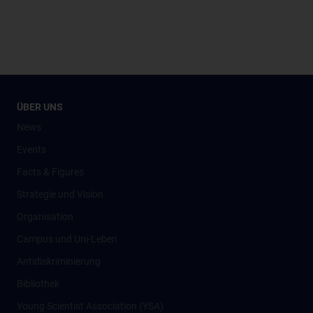
ÜBER UNS
News
Events
Facts & Figures
Strategie und Vision
Organisation
Campus und Uni-Leben
Antidiskriminierung
Bibliothek
Young Scientist Association (YSA)