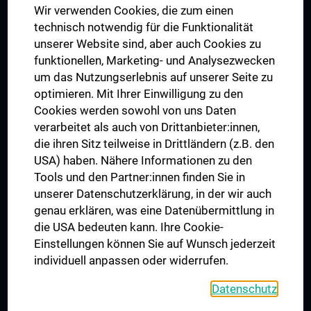
Wir verwenden Cookies, die zum einen
Graduiertentraining
technisch notwendig für die Funktionalität
Dual Career
unserer Website sind, aber auch Cookies zu
funktionellen, Marketing- und Analysezwecken
Trusted Reseach - Research Security - Foreign Interference
um das Nutzungserlebnis auf unserer Seite zu
UNESCO Lehrstuhl für Bioethik
optimieren. Mit Ihrer Einwilligung zu den
MUVI
Cookies werden sowohl von uns Daten
verarbeitet als auch von Drittanbieter:innen,
die ihren Sitz teilweise in Drittländern (z.B. den
USA) haben. Nähere Informationen zu den
Folgen Sie uns auf
Tools und den Partner:innen finden Sie in
unserer Datenschutzerklärung, in der wir auch
genau erklären, was eine Datenübermittlung in
die USA bedeuten kann. Ihre Cookie-
Einstellungen können Sie auf Wunsch jederzeit
individuell anpassen oder widerrufen.
PRESSE
JOBS
Datenschutz
MEDUNI SHOP