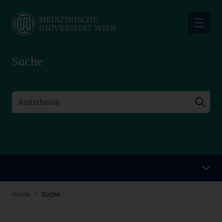
Skip
to
main
content
Suche
Home
Suche