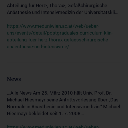
Abteilung für Herz-, Thorax-, Gefäßchirurgische
Anästhesie und Intensivmedizin der Universitätskli...
https://www.meduniwien.ac.at/web/ueber-
uns/events/detail/postgraduales-curriculum-klin-
abteilung-fuer-herz-thorax-gefaesschirurgische-
anaesthesie-und-intensivme/
News
...Alle News Am 25. März 2010 hält Univ. Prof. Dr.
Michael Hiesmayr seine Antrittsvorlesung über „Das
Normale in Anästhesie und Intensivmedizin.“ Michael
Hiesmayr bekleidet seit 1. 7. 2008...
https://www.meduniwien.ac.at/web/ueber-