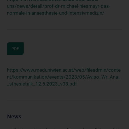
uns/news/detail/prof-dr-michael-hiesmayr-das-
normale-in-anaesthesie-und-intensivmedizin/
PDF
https://www.meduniwien.ac.at/web/fileadmin/conte
nt/kommunikation/events/2023/05/Aviso_Wr_Ana_
_sthesietalk_12.5.2023_v03.pdf
News