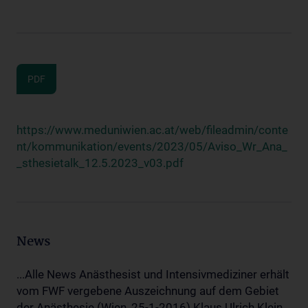
PDF
https://www.meduniwien.ac.at/web/fileadmin/conte
nt/kommunikation/events/2023/05/Aviso_Wr_Ana_
_sthesietalk_12.5.2023_v03.pdf
News
...Alle News Anästhesist und Intensivmediziner erhält
vom FWF vergebene Auszeichnung auf dem Gebiet
der Anästhesie (Wien, 25-1-2016) Klaus Ulrich Klein