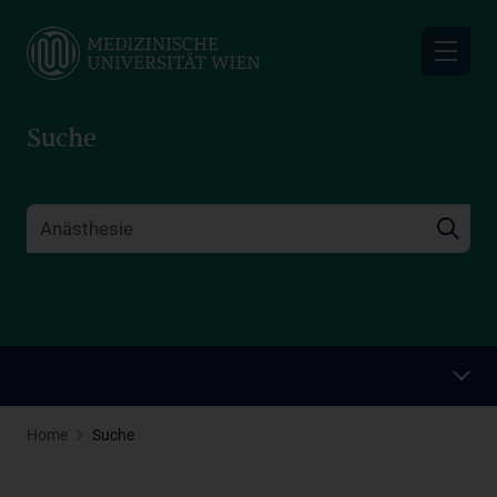
Skip
to
main
content
Suche
Home
Suche