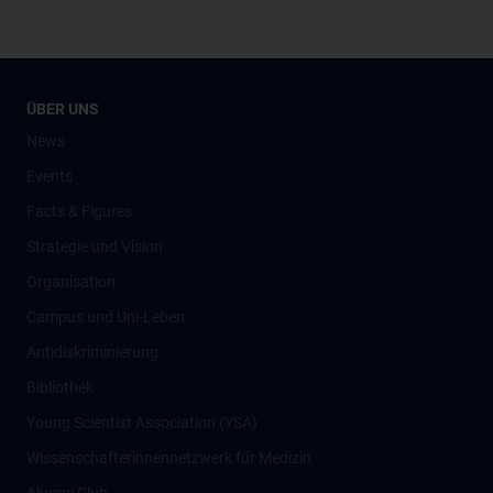
ÜBER UNS
News
Events
Facts & Figures
Strategie und Vision
Organisation
Campus und Uni-Leben
Antidiskriminierung
Bibliothek
Young Scientist Association (YSA)
Wissenschafter­innennetzwerk für Medizin