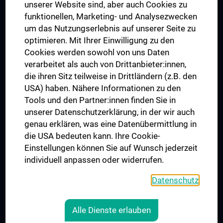
Dual Career
unserer Website sind, aber auch Cookies zu
funktionellen, Marketing- und Analysezwecken
Trusted Reseach - Research Security - Foreign Interference
um das Nutzungserlebnis auf unserer Seite zu
UNESCO Lehrstuhl für Bioethik
optimieren. Mit Ihrer Einwilligung zu den
MUVI
Cookies werden sowohl von uns Daten
verarbeitet als auch von Drittanbieter:innen,
die ihren Sitz teilweise in Drittländern (z.B. den
USA) haben. Nähere Informationen zu den
Folgen Sie uns auf
Tools und den Partner:innen finden Sie in
unserer Datenschutzerklärung, in der wir auch
genau erklären, was eine Datenübermittlung in
die USA bedeuten kann. Ihre Cookie-
Einstellungen können Sie auf Wunsch jederzeit
individuell anpassen oder widerrufen.
PRESSE
JOBS
Datenschutz
MEDUNI SHOP
RECHTLICHES
Alle Dienste erlauben
COOKIE-EINSTELLUNGEN