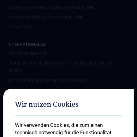
Karriere an der Medizinischen Universität Wien
Karriereentwicklung an der MedUni Wien
Offene Stellen
INTERNATIONALES
Internationales Profil
Information für Studierende mit Flüchtlingsstatus aus der
Ukraine
Universitätskooperationen und Netzwerke
Internationale Kooperationen
Adjunct Professorships
Wir nutzen Cookies
Student & Staff Exchange
Das KPJ der MedUni Wien
Wir verwenden Cookies, die zum einen
Graduiertentraining
technisch notwendig für die Funktionalität