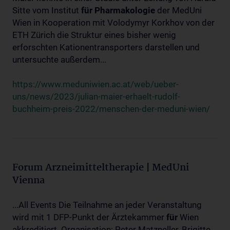
Sitte vom Institut
für
Pharmakologie
der MedUni
Wien in Kooperation mit Volodymyr Korkhov von der
ETH Zürich die Struktur eines bisher wenig
erforschten Kationentransporters darstellen und
untersuchte außerdem...
https://www.meduniwien.ac.at/web/ueber-
uns/news/2023/julian-maier-erhaelt-rudolf-
buchheim-preis-2022/menschen-der-meduni-wien/
Forum Arzneimitteltherapie | MedUni
Vienna
...All Events Die Teilnahme an jeder Veranstaltung
wird mit 1 DFP-Punkt der Ärztekammer
für
Wien
akkreditiert. Organisation: Peter Matzneller, Brigitte