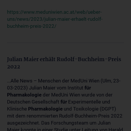
https://www.meduniwien.ac.at/web/ueber-
uns/news/2023/julian-maier-erhaelt-rudolf-
buchheim-preis-2022/
Julian Maier erhält Rudolf-Buchheim-Preis
2022
...Alle News – Menschen der MedUni Wien (Ulm, 23-
03-2023) Julian Maier vom Institut
für
Pharmakologie
der MedUni Wien wurde von der
Deutschen Gesellschaft
für
Experimentelle und
Klinische
Pharmakologie
und Toxikologie (DGPT)
mit dem renommierten Rudolf-Buchheim-Preis 2022
ausgezeichnet. Das Forschungsteam um Julian
Maier konnte in einer Studie unter Leitung von Harald