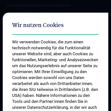
Universitätskooperationen und Netzwerke
Internationale Kooperationen
Adjunct Professorships
Wir nutzen Cookies
Student & Staff Exchange
Das KPJ der MedUni Wien
Wir verwenden Cookies, die zum einen
Graduiertentraining
technisch notwendig für die Funktionalität
Dual Career
unserer Website sind, aber auch Cookies zu
funktionellen, Marketing- und Analysezwecken
Trusted Reseach - Research Security - Foreign Interference
um das Nutzungserlebnis auf unserer Seite zu
UNESCO Lehrstuhl für Bioethik
optimieren. Mit Ihrer Einwilligung zu den
MUVI
Cookies werden sowohl von uns Daten
verarbeitet als auch von Drittanbieter:innen,
die ihren Sitz teilweise in Drittländern (z.B. den
USA) haben. Nähere Informationen zu den
Folgen Sie uns auf
Tools und den Partner:innen finden Sie in
unserer Datenschutzerklärung, in der wir auch