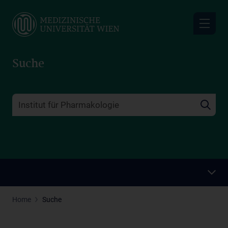
Skip
to
main
content
Suche
Home
Suche