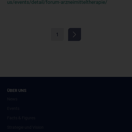
us/events/detail/forum-arzneimitteltherapie/
1
ÜBER UNS
News
Events
Facts & Figures
Strategie und Vision