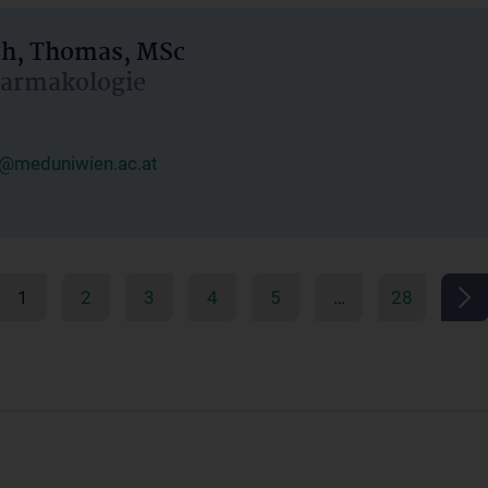
h, Thomas, MSc
Pharmakologie
@meduniwien.ac.at
1
2
3
4
5
…
28