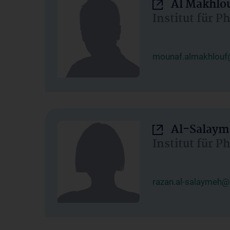
Al Makhlo
Institut für 
mounaf.almakhlouf
Al-Salaym
Institut für 
razan.al-salaymeh@