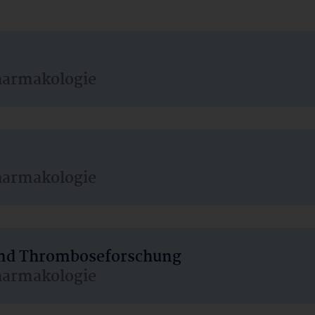
harmakologie
harmakologie
 und Thromboseforschung
harmakologie