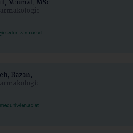
uf, Mounaf, MSc
Pharmakologie
@meduniwien.ac.at
eh, Razan,
Pharmakologie
meduniwien.ac.at