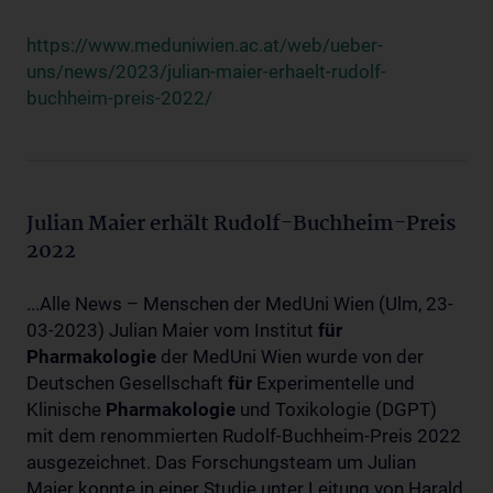
https://www.meduniwien.ac.at/web/ueber-
uns/news/2023/julian-maier-erhaelt-rudolf-
buchheim-preis-2022/
Julian Maier erhält Rudolf-Buchheim-Preis
2022
...Alle News – Menschen der MedUni Wien (Ulm, 23-
03-2023) Julian Maier vom Institut
für
Pharmakologie
der MedUni Wien wurde von der
Deutschen Gesellschaft
für
Experimentelle und
Klinische
Pharmakologie
und Toxikologie (DGPT)
mit dem renommierten Rudolf-Buchheim-Preis 2022
ausgezeichnet. Das Forschungsteam um Julian
Maier konnte in einer Studie unter Leitung von Harald