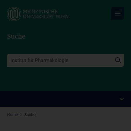
Skip
to
main
content
Suche
Home
Suche