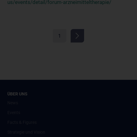
us/events/detail/forum-arzneimitteltherapie/
1
ÜBER UNS
News
Events
Facts & Figures
Strategie und Vision