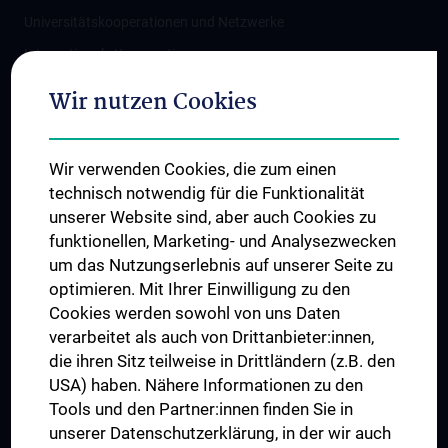
Universitätskooperationen und Netzwerke
Internationale Kooperationen
Adjunct Professorships
Wir nutzen Cookies
Student & Staff Exchange
Das KPJ der MedUni Wien
Wir verwenden Cookies, die zum einen
Graduiertentraining
technisch notwendig für die Funktionalität
Dual Career
unserer Website sind, aber auch Cookies zu
funktionellen, Marketing- und Analysezwecken
Trusted Reseach - Research Security - Foreign Interference
um das Nutzungserlebnis auf unserer Seite zu
UNESCO Lehrstuhl für Bioethik
optimieren. Mit Ihrer Einwilligung zu den
MUVI
Cookies werden sowohl von uns Daten
verarbeitet als auch von Drittanbieter:innen,
die ihren Sitz teilweise in Drittländern (z.B. den
USA) haben. Nähere Informationen zu den
Folgen Sie uns auf
Tools und den Partner:innen finden Sie in
unserer Datenschutzerklärung, in der wir auch