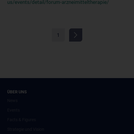
us/events/detail/forum-arzneimitteltherapie/
1
ÜBER UNS
News
Events
Facts & Figures
Strategie und Vision