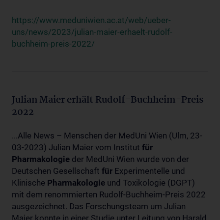
https://www.meduniwien.ac.at/web/ueber-
uns/news/2023/julian-maier-erhaelt-rudolf-
buchheim-preis-2022/
Julian Maier erhält Rudolf-Buchheim-Preis
2022
...Alle News – Menschen der MedUni Wien (Ulm, 23-
03-2023) Julian Maier vom Institut
für
Pharmakologie
der MedUni Wien wurde von der
Deutschen Gesellschaft
für
Experimentelle und
Klinische
Pharmakologie
und Toxikologie (DGPT)
mit dem renommierten Rudolf-Buchheim-Preis 2022
ausgezeichnet. Das Forschungsteam um Julian
Maier konnte in einer Studie unter Leitung von Harald