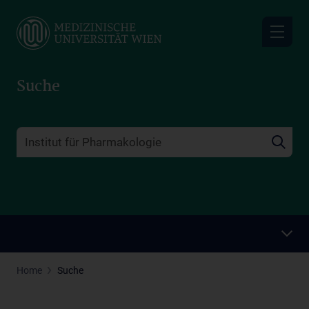
Skip
to
main
content
Suche
Home
Suche