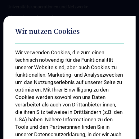
Universitätskooperationen und Netzwerke
Internationale Kooperationen
Adjunct Professorships
Wir nutzen Cookies
Student & Staff Exchange
Das KPJ der MedUni Wien
Wir verwenden Cookies, die zum einen
Graduiertentraining
technisch notwendig für die Funktionalität
Dual Career
unserer Website sind, aber auch Cookies zu
funktionellen, Marketing- und Analysezwecken
Trusted Reseach - Research Security - Foreign Interference
um das Nutzungserlebnis auf unserer Seite zu
UNESCO Lehrstuhl für Bioethik
optimieren. Mit Ihrer Einwilligung zu den
MUVI
Cookies werden sowohl von uns Daten
verarbeitet als auch von Drittanbieter:innen,
die ihren Sitz teilweise in Drittländern (z.B. den
USA) haben. Nähere Informationen zu den
Folgen Sie uns auf
Tools und den Partner:innen finden Sie in
unserer Datenschutzerklärung, in der wir auch