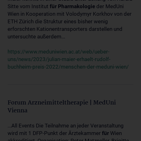
Sitte vom Institut
für
Pharmakologie
der MedUni
Wien in Kooperation mit Volodymyr Korkhov von der
ETH Zürich die Struktur eines bisher wenig
erforschten Kationentransporters darstellen und
untersuchte außerdem...
https://www.meduniwien.ac.at/web/ueber-
uns/news/2023/julian-maier-erhaelt-rudolf-
buchheim-preis-2022/menschen-der-meduni-wien/
Forum Arzneimitteltherapie | MedUni
Vienna
...All Events Die Teilnahme an jeder Veranstaltung
wird mit 1 DFP-Punkt der Ärztekammer
für
Wien
akkreditiert. Organisation: Peter Matzneller, Brigitte