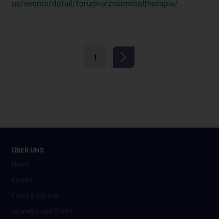
us/events/detail/forum-arzneimitteltherapie/
1
ÜBER UNS
News
Events
Facts & Figures
Strategie und Vision