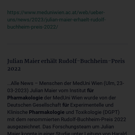
https://www.meduniwien.ac.at/web/ueber-
uns/news/2023/julian-maier-erhaelt-rudolf-
buchheim-preis-2022/
Julian Maier erhält Rudolf-Buchheim-Preis
2022
...Alle News – Menschen der MedUni Wien (Ulm, 23-
03-2023) Julian Maier vom Institut
für
Pharmakologie
der MedUni Wien wurde von der
Deutschen Gesellschaft
für
Experimentelle und
Klinische
Pharmakologie
und Toxikologie (DGPT)
mit dem renommierten Rudolf-Buchheim-Preis 2022
ausgezeichnet. Das Forschungsteam um Julian
Maier konnte in einer Studie unter Leitung von Harald