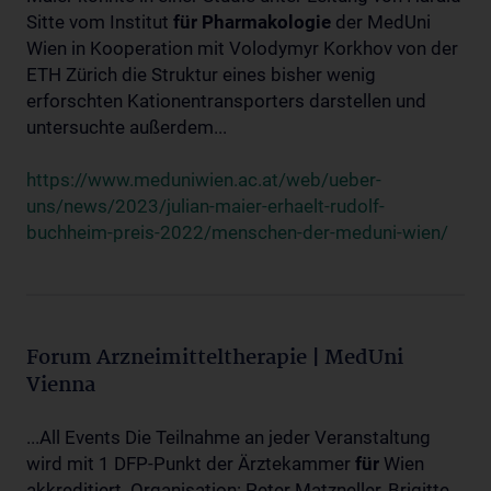
Sitte vom Institut
für
Pharmakologie
der MedUni
Wien in Kooperation mit Volodymyr Korkhov von der
ETH Zürich die Struktur eines bisher wenig
erforschten Kationentransporters darstellen und
untersuchte außerdem...
https://www.meduniwien.ac.at/web/ueber-
uns/news/2023/julian-maier-erhaelt-rudolf-
buchheim-preis-2022/menschen-der-meduni-wien/
Forum Arzneimitteltherapie | MedUni
Vienna
...All Events Die Teilnahme an jeder Veranstaltung
wird mit 1 DFP-Punkt der Ärztekammer
für
Wien
akkreditiert. Organisation: Peter Matzneller, Brigitte