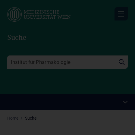
Skip
to
main
content
Suche
Home
Suche