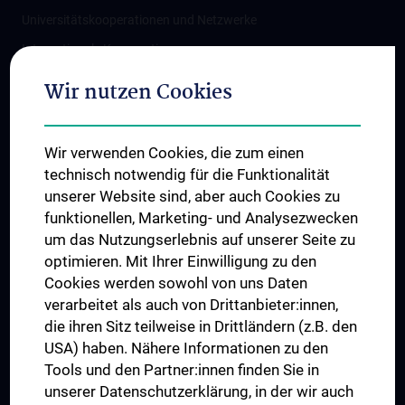
Universitätskooperationen und Netzwerke
Internationale Kooperationen
Adjunct Professorships
Wir nutzen Cookies
Student & Staff Exchange
Das KPJ der MedUni Wien
Wir verwenden Cookies, die zum einen
Graduiertentraining
technisch notwendig für die Funktionalität
Dual Career
unserer Website sind, aber auch Cookies zu
funktionellen, Marketing- und Analysezwecken
Trusted Reseach - Research Security - Foreign Interference
um das Nutzungserlebnis auf unserer Seite zu
UNESCO Lehrstuhl für Bioethik
optimieren. Mit Ihrer Einwilligung zu den
MUVI
Cookies werden sowohl von uns Daten
verarbeitet als auch von Drittanbieter:innen,
die ihren Sitz teilweise in Drittländern (z.B. den
USA) haben. Nähere Informationen zu den
Folgen Sie uns auf
Tools und den Partner:innen finden Sie in
unserer Datenschutzerklärung, in der wir auch