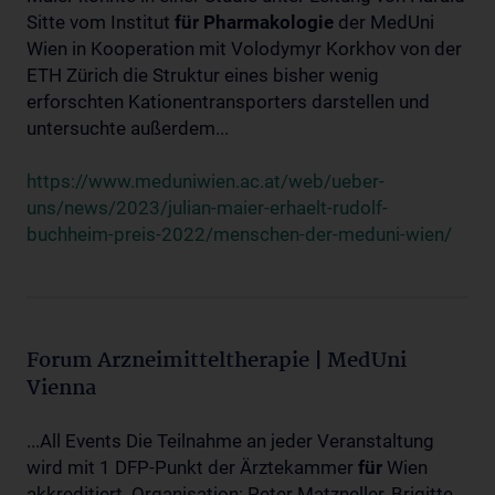
Sitte vom Institut
für
Pharmakologie
der MedUni
Wien in Kooperation mit Volodymyr Korkhov von der
ETH Zürich die Struktur eines bisher wenig
erforschten Kationentransporters darstellen und
untersuchte außerdem...
https://www.meduniwien.ac.at/web/ueber-
uns/news/2023/julian-maier-erhaelt-rudolf-
buchheim-preis-2022/menschen-der-meduni-wien/
Forum Arzneimitteltherapie | MedUni
Vienna
...All Events Die Teilnahme an jeder Veranstaltung
wird mit 1 DFP-Punkt der Ärztekammer
für
Wien
akkreditiert. Organisation: Peter Matzneller, Brigitte