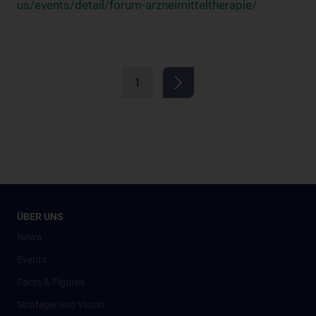
us/events/detail/forum-arzneimitteltherapie/
1
ÜBER UNS
News
Events
Facts & Figures
Strategie und Vision