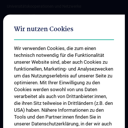
Universitätskooperationen und Netzwerke
Internationale Kooperationen
Adjunct Professorships
Wir nutzen Cookies
Student & Staff Exchange
Das KPJ der MedUni Wien
Wir verwenden Cookies, die zum einen
Graduiertentraining
technisch notwendig für die Funktionalität
Dual Career
unserer Website sind, aber auch Cookies zu
funktionellen, Marketing- und Analysezwecken
Trusted Reseach - Research Security - Foreign Interference
um das Nutzungserlebnis auf unserer Seite zu
UNESCO Lehrstuhl für Bioethik
optimieren. Mit Ihrer Einwilligung zu den
MUVI
Cookies werden sowohl von uns Daten
verarbeitet als auch von Drittanbieter:innen,
die ihren Sitz teilweise in Drittländern (z.B. den
USA) haben. Nähere Informationen zu den
Folgen Sie uns auf
Tools und den Partner:innen finden Sie in
unserer Datenschutzerklärung, in der wir auch