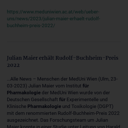
https://www.meduniwien.ac.at/web/ueber-
uns/news/2023/julian-maier-erhaelt-rudolf-
buchheim-preis-2022/
Julian Maier erhält Rudolf-Buchheim-Preis
2022
...Alle News – Menschen der MedUni Wien (Ulm, 23-
03-2023) Julian Maier vom Institut
für
Pharmakologie
der MedUni Wien wurde von der
Deutschen Gesellschaft
für
Experimentelle und
Klinische
Pharmakologie
und Toxikologie (DGPT)
mit dem renommierten Rudolf-Buchheim-Preis 2022
ausgezeichnet. Das Forschungsteam um Julian
Maier konnte in einer Studie unter Leitung von Harald