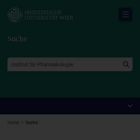
Skip
to
main
content
Suche
Home
Suche