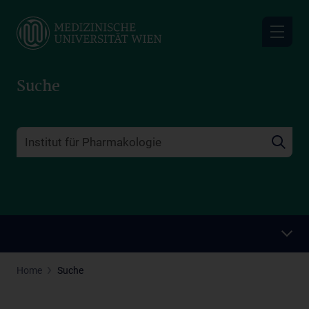
Skip
to
main
content
Suche
Home
Suche