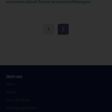
us/events/detail/forum-arzneimitteltherapie/
1
ÜBER UNS
News
Events
Facts & Figures
Strategie und Vision