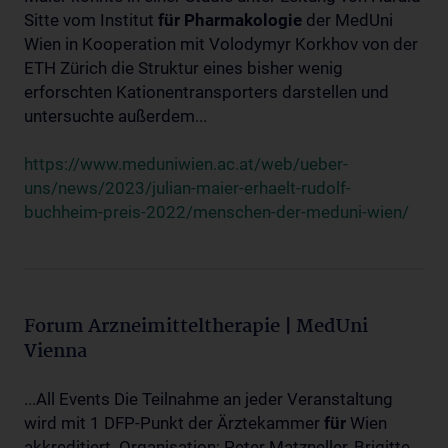
Sitte vom Institut
für
Pharmakologie
der MedUni
Wien in Kooperation mit Volodymyr Korkhov von der
ETH Zürich die Struktur eines bisher wenig
erforschten Kationentransporters darstellen und
untersuchte außerdem...
https://www.meduniwien.ac.at/web/ueber-
uns/news/2023/julian-maier-erhaelt-rudolf-
buchheim-preis-2022/menschen-der-meduni-wien/
Forum Arzneimitteltherapie | MedUni
Vienna
...All Events Die Teilnahme an jeder Veranstaltung
wird mit 1 DFP-Punkt der Ärztekammer
für
Wien
akkreditiert. Organisation: Peter Matzneller, Brigitte