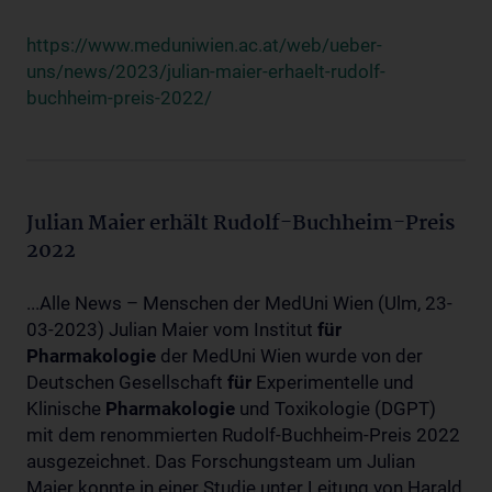
https://www.meduniwien.ac.at/web/ueber-
uns/news/2023/julian-maier-erhaelt-rudolf-
buchheim-preis-2022/
Julian Maier erhält Rudolf-Buchheim-Preis
2022
...Alle News – Menschen der MedUni Wien (Ulm, 23-
03-2023) Julian Maier vom Institut
für
Pharmakologie
der MedUni Wien wurde von der
Deutschen Gesellschaft
für
Experimentelle und
Klinische
Pharmakologie
und Toxikologie (DGPT)
mit dem renommierten Rudolf-Buchheim-Preis 2022
ausgezeichnet. Das Forschungsteam um Julian
Maier konnte in einer Studie unter Leitung von Harald