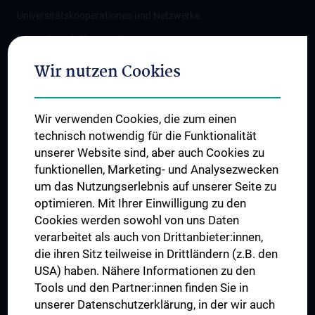
Universitätskooperationen und Netzwerke
Internationale Kooperationen
Adjunct Professorships
Wir nutzen Cookies
Student & Staff Exchange
Das KPJ der MedUni Wien
Wir verwenden Cookies, die zum einen
Graduiertentraining
technisch notwendig für die Funktionalität
Dual Career
unserer Website sind, aber auch Cookies zu
funktionellen, Marketing- und Analysezwecken
Trusted Reseach - Research Security - Foreign Interference
um das Nutzungserlebnis auf unserer Seite zu
UNESCO Lehrstuhl für Bioethik
optimieren. Mit Ihrer Einwilligung zu den
MUVI
Cookies werden sowohl von uns Daten
verarbeitet als auch von Drittanbieter:innen,
die ihren Sitz teilweise in Drittländern (z.B. den
USA) haben. Nähere Informationen zu den
Folgen Sie uns auf
Tools und den Partner:innen finden Sie in
unserer Datenschutzerklärung, in der wir auch