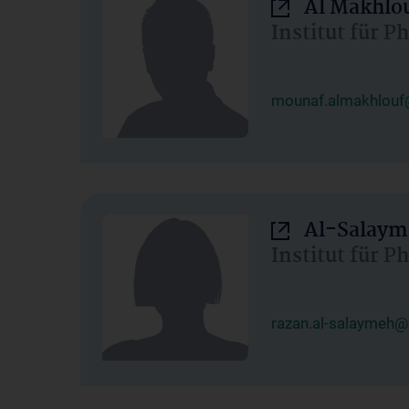
Al Makhlo
Institut für 
mounaf.almakhlouf
Al-Salaym
Institut für 
razan.al-salaymeh@