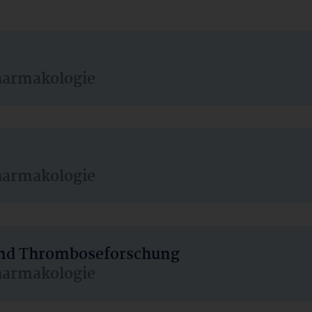
harmakologie
harmakologie
 und Thromboseforschung
harmakologie