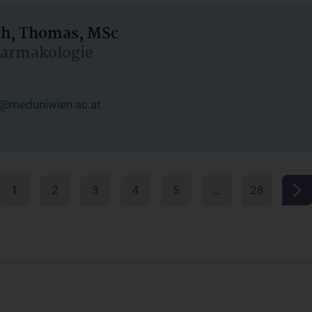
h, Thomas, MSc
Pharmakologie
@meduniwien.ac.at
1
2
3
4
5
…
28