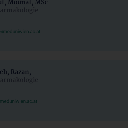
uf, Mounaf, MSc
Pharmakologie
@meduniwien.ac.at
eh, Razan,
Pharmakologie
meduniwien.ac.at