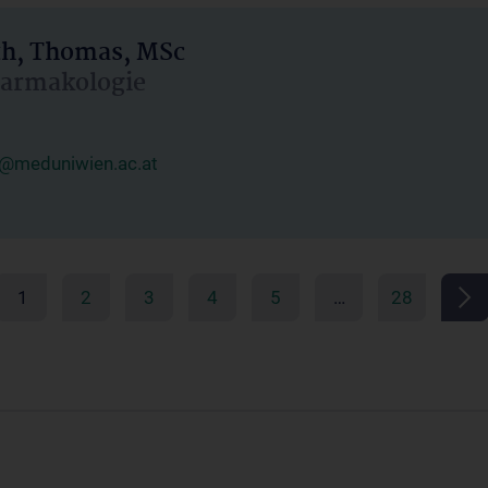
h, Thomas, MSc
Pharmakologie
@meduniwien.ac.at
1
2
3
4
5
…
28