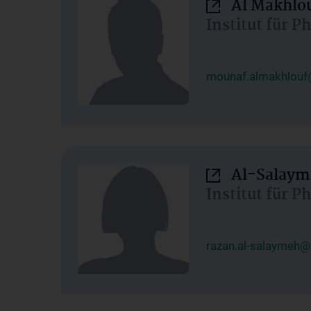
Al Makhlo
Institut für 
mounaf.almakhlouf
Al-Salaym
Institut für 
razan.al-salaymeh@