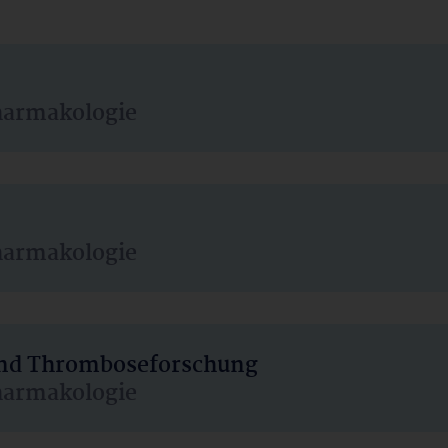
harmakologie
harmakologie
 und Thromboseforschung
harmakologie