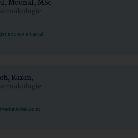
uf, Mounaf, MSc
Pharmakologie
@meduniwien.ac.at
eh, Razan,
Pharmakologie
meduniwien.ac.at