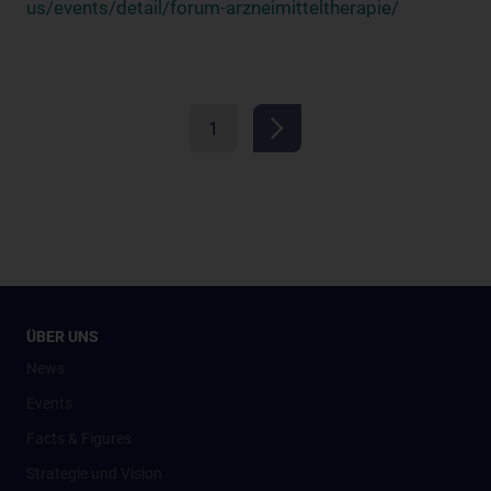
us/events/detail/forum-arzneimitteltherapie/
1
ÜBER UNS
News
Events
Facts & Figures
Strategie und Vision