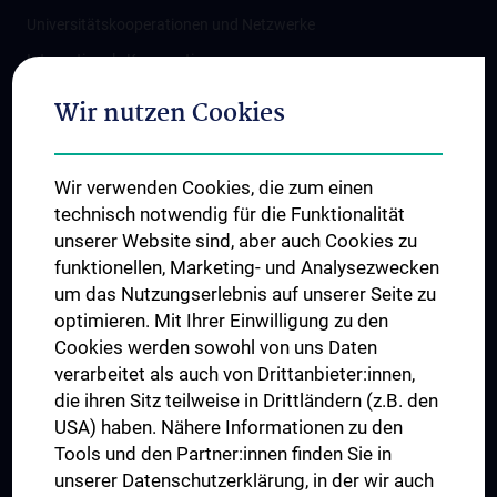
Universitätskooperationen und Netzwerke
Internationale Kooperationen
Adjunct Professorships
Wir nutzen Cookies
Student & Staff Exchange
Das KPJ der MedUni Wien
Wir verwenden Cookies, die zum einen
Graduiertentraining
technisch notwendig für die Funktionalität
Dual Career
unserer Website sind, aber auch Cookies zu
funktionellen, Marketing- und Analysezwecken
Trusted Reseach - Research Security - Foreign Interference
um das Nutzungserlebnis auf unserer Seite zu
UNESCO Lehrstuhl für Bioethik
optimieren. Mit Ihrer Einwilligung zu den
MUVI
Cookies werden sowohl von uns Daten
verarbeitet als auch von Drittanbieter:innen,
die ihren Sitz teilweise in Drittländern (z.B. den
USA) haben. Nähere Informationen zu den
Folgen Sie uns auf
Tools und den Partner:innen finden Sie in
unserer Datenschutzerklärung, in der wir auch