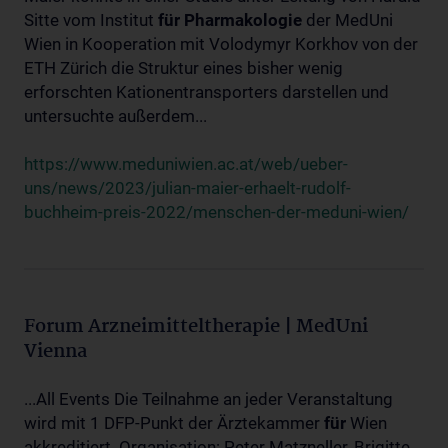
Sitte vom Institut
für
Pharmakologie
der MedUni
Wien in Kooperation mit Volodymyr Korkhov von der
ETH Zürich die Struktur eines bisher wenig
erforschten Kationentransporters darstellen und
untersuchte außerdem...
https://www.meduniwien.ac.at/web/ueber-
uns/news/2023/julian-maier-erhaelt-rudolf-
buchheim-preis-2022/menschen-der-meduni-wien/
Forum Arzneimitteltherapie | MedUni
Vienna
...All Events Die Teilnahme an jeder Veranstaltung
wird mit 1 DFP-Punkt der Ärztekammer
für
Wien
akkreditiert. Organisation: Peter Matzneller, Brigitte