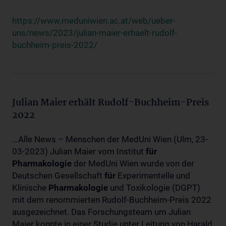
https://www.meduniwien.ac.at/web/ueber-
uns/news/2023/julian-maier-erhaelt-rudolf-
buchheim-preis-2022/
Julian Maier erhält Rudolf-Buchheim-Preis
2022
...Alle News – Menschen der MedUni Wien (Ulm, 23-
03-2023) Julian Maier vom Institut
für
Pharmakologie
der MedUni Wien wurde von der
Deutschen Gesellschaft
für
Experimentelle und
Klinische
Pharmakologie
und Toxikologie (DGPT)
mit dem renommierten Rudolf-Buchheim-Preis 2022
ausgezeichnet. Das Forschungsteam um Julian
Maier konnte in einer Studie unter Leitung von Harald