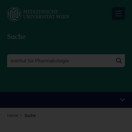
Skip
to
main
content
Suche
Home
Suche