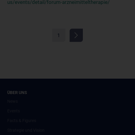
us/events/detail/forum-arzneimitteltherapie/
1
ÜBER UNS
News
Events
Facts & Figures
Strategie und Vision