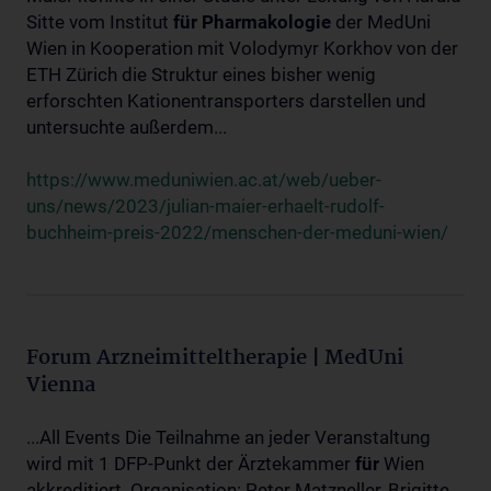
Sitte vom Institut
für
Pharmakologie
der MedUni
Wien in Kooperation mit Volodymyr Korkhov von der
ETH Zürich die Struktur eines bisher wenig
erforschten Kationentransporters darstellen und
untersuchte außerdem...
https://www.meduniwien.ac.at/web/ueber-
uns/news/2023/julian-maier-erhaelt-rudolf-
buchheim-preis-2022/menschen-der-meduni-wien/
Forum Arzneimitteltherapie | MedUni
Vienna
...All Events Die Teilnahme an jeder Veranstaltung
wird mit 1 DFP-Punkt der Ärztekammer
für
Wien
akkreditiert. Organisation: Peter Matzneller, Brigitte