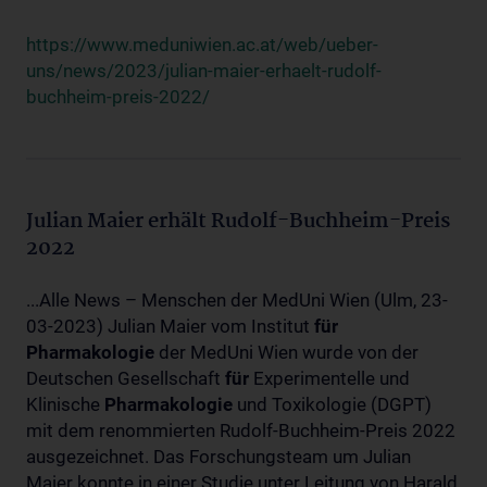
https://www.meduniwien.ac.at/web/ueber-
uns/news/2023/julian-maier-erhaelt-rudolf-
buchheim-preis-2022/
Julian Maier erhält Rudolf-Buchheim-Preis
2022
...Alle News – Menschen der MedUni Wien (Ulm, 23-
03-2023) Julian Maier vom Institut
für
Pharmakologie
der MedUni Wien wurde von der
Deutschen Gesellschaft
für
Experimentelle und
Klinische
Pharmakologie
und Toxikologie (DGPT)
mit dem renommierten Rudolf-Buchheim-Preis 2022
ausgezeichnet. Das Forschungsteam um Julian
Maier konnte in einer Studie unter Leitung von Harald