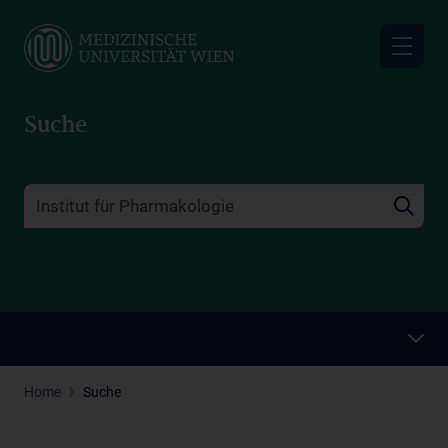
Skip
to
main
content
Suche
Home
Suche