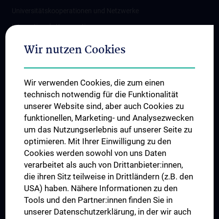
Universitätskooperationen und Netzwerke
Internationale Kooperationen
Adjunct Professorships
Wir nutzen Cookies
Student & Staff Exchange
Das KPJ der MedUni Wien
Wir verwenden Cookies, die zum einen
Graduiertentraining
technisch notwendig für die Funktionalität
Dual Career
unserer Website sind, aber auch Cookies zu
funktionellen, Marketing- und Analysezwecken
Trusted Reseach - Research Security - Foreign Interference
um das Nutzungserlebnis auf unserer Seite zu
UNESCO Lehrstuhl für Bioethik
optimieren. Mit Ihrer Einwilligung zu den
MUVI
Cookies werden sowohl von uns Daten
verarbeitet als auch von Drittanbieter:innen,
die ihren Sitz teilweise in Drittländern (z.B. den
USA) haben. Nähere Informationen zu den
Folgen Sie uns auf
Tools und den Partner:innen finden Sie in
unserer Datenschutzerklärung, in der wir auch