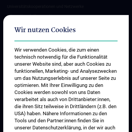
Universitätskooperationen und Netzwerke
Internationale Kooperationen
Adjunct Professorships
Wir nutzen Cookies
Student & Staff Exchange
Das KPJ der MedUni Wien
Wir verwenden Cookies, die zum einen
Graduiertentraining
technisch notwendig für die Funktionalität
Dual Career
unserer Website sind, aber auch Cookies zu
funktionellen, Marketing- und Analysezwecken
Trusted Reseach - Research Security - Foreign Interference
um das Nutzungserlebnis auf unserer Seite zu
UNESCO Lehrstuhl für Bioethik
optimieren. Mit Ihrer Einwilligung zu den
MUVI
Cookies werden sowohl von uns Daten
verarbeitet als auch von Drittanbieter:innen,
die ihren Sitz teilweise in Drittländern (z.B. den
USA) haben. Nähere Informationen zu den
Folgen Sie uns auf
Tools und den Partner:innen finden Sie in
unserer Datenschutzerklärung, in der wir auch