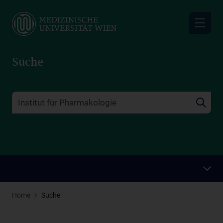
Skip
to
main
content
Suche
Home
Suche