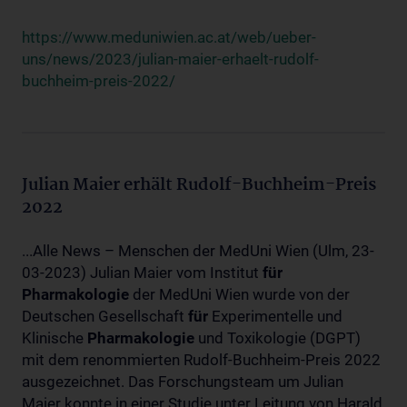
https://www.meduniwien.ac.at/web/ueber-
uns/news/2023/julian-maier-erhaelt-rudolf-
buchheim-preis-2022/
Julian Maier erhält Rudolf-Buchheim-Preis
2022
...Alle News – Menschen der MedUni Wien (Ulm, 23-
03-2023) Julian Maier vom Institut
für
Pharmakologie
der MedUni Wien wurde von der
Deutschen Gesellschaft
für
Experimentelle und
Klinische
Pharmakologie
und Toxikologie (DGPT)
mit dem renommierten Rudolf-Buchheim-Preis 2022
ausgezeichnet. Das Forschungsteam um Julian
Maier konnte in einer Studie unter Leitung von Harald