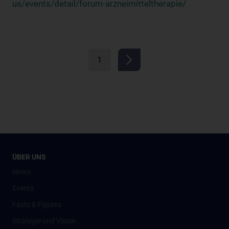
us/events/detail/forum-arzneimitteltherapie/
1
ÜBER UNS
News
Events
Facts & Figures
Strategie und Vision