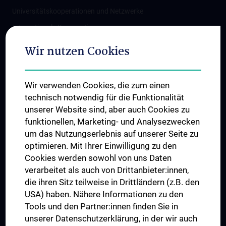
Universitätskooperationen und Netzwerke
Internationale Kooperationen
Adjunct Professorships
Wir nutzen Cookies
Student & Staff Exchange
Das KPJ der MedUni Wien
Wir verwenden Cookies, die zum einen
Graduiertentraining
technisch notwendig für die Funktionalität
Dual Career
unserer Website sind, aber auch Cookies zu
funktionellen, Marketing- und Analysezwecken
Trusted Reseach - Research Security - Foreign Interference
um das Nutzungserlebnis auf unserer Seite zu
UNESCO Lehrstuhl für Bioethik
optimieren. Mit Ihrer Einwilligung zu den
MUVI
Cookies werden sowohl von uns Daten
verarbeitet als auch von Drittanbieter:innen,
die ihren Sitz teilweise in Drittländern (z.B. den
USA) haben. Nähere Informationen zu den
Folgen Sie uns auf
Tools und den Partner:innen finden Sie in
unserer Datenschutzerklärung, in der wir auch