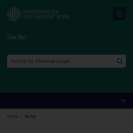
Skip
to
main
content
Suche
Home
Suche