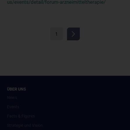
us/events/detail/forum-arzneimitteltherapie/
1
ÜBER UNS
News
Events
Facts & Figures
Strategie und Vision