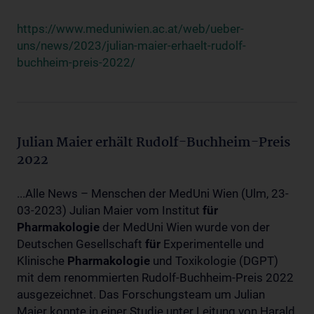
https://www.meduniwien.ac.at/web/ueber-
uns/news/2023/julian-maier-erhaelt-rudolf-
buchheim-preis-2022/
Julian Maier erhält Rudolf-Buchheim-Preis
2022
...Alle News – Menschen der MedUni Wien (Ulm, 23-
03-2023) Julian Maier vom Institut
für
Pharmakologie
der MedUni Wien wurde von der
Deutschen Gesellschaft
für
Experimentelle und
Klinische
Pharmakologie
und Toxikologie (DGPT)
mit dem renommierten Rudolf-Buchheim-Preis 2022
ausgezeichnet. Das Forschungsteam um Julian
Maier konnte in einer Studie unter Leitung von Harald