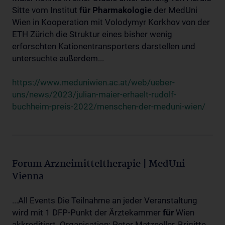
Sitte vom Institut
für
Pharmakologie
der MedUni
Wien in Kooperation mit Volodymyr Korkhov von der
ETH Zürich die Struktur eines bisher wenig
erforschten Kationentransporters darstellen und
untersuchte außerdem...
https://www.meduniwien.ac.at/web/ueber-
uns/news/2023/julian-maier-erhaelt-rudolf-
buchheim-preis-2022/menschen-der-meduni-wien/
Forum Arzneimitteltherapie | MedUni
Vienna
...All Events Die Teilnahme an jeder Veranstaltung
wird mit 1 DFP-Punkt der Ärztekammer
für
Wien
akkreditiert. Organisation: Peter Matzneller, Brigitte