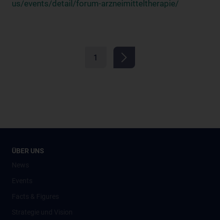
us/events/detail/forum-arzneimitteltherapie/
1
ÜBER UNS
News
Events
Facts & Figures
Strategie und Vision