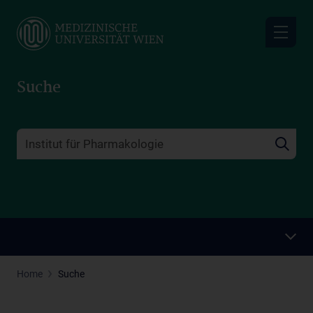
Skip
to
main
content
Suche
Home
Suche