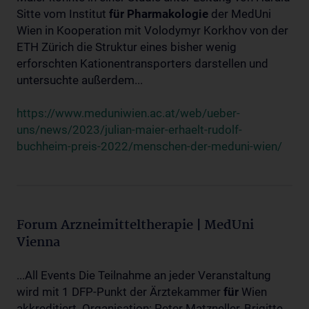
Sitte vom Institut
für
Pharmakologie
der MedUni
Wien in Kooperation mit Volodymyr Korkhov von der
ETH Zürich die Struktur eines bisher wenig
erforschten Kationentransporters darstellen und
untersuchte außerdem...
https://www.meduniwien.ac.at/web/ueber-
uns/news/2023/julian-maier-erhaelt-rudolf-
buchheim-preis-2022/menschen-der-meduni-wien/
Forum Arzneimitteltherapie | MedUni
Vienna
...All Events Die Teilnahme an jeder Veranstaltung
wird mit 1 DFP-Punkt der Ärztekammer
für
Wien
akkreditiert. Organisation: Peter Matzneller, Brigitte