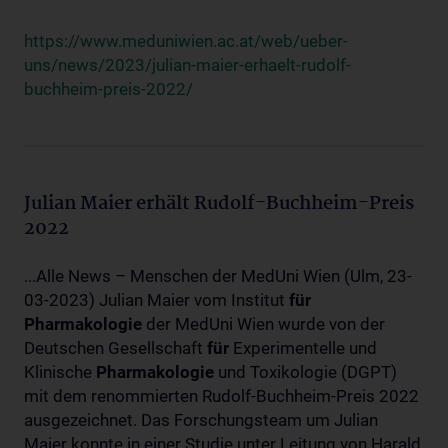
https://www.meduniwien.ac.at/web/ueber-
uns/news/2023/julian-maier-erhaelt-rudolf-
buchheim-preis-2022/
Julian Maier erhält Rudolf-Buchheim-Preis
2022
...Alle News – Menschen der MedUni Wien (Ulm, 23-
03-2023) Julian Maier vom Institut
für
Pharmakologie
der MedUni Wien wurde von der
Deutschen Gesellschaft
für
Experimentelle und
Klinische
Pharmakologie
und Toxikologie (DGPT)
mit dem renommierten Rudolf-Buchheim-Preis 2022
ausgezeichnet. Das Forschungsteam um Julian
Maier konnte in einer Studie unter Leitung von Harald