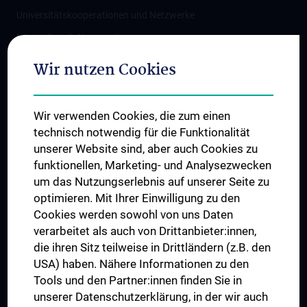
Universitätskooperationen und Netzwerke
Internationale Kooperationen
Adjunct Professorships
Wir nutzen Cookies
Student & Staff Exchange
Das KPJ der MedUni Wien
Wir verwenden Cookies, die zum einen
Graduiertentraining
technisch notwendig für die Funktionalität
Dual Career
unserer Website sind, aber auch Cookies zu
funktionellen, Marketing- und Analysezwecken
Trusted Reseach - Research Security - Foreign Interference
um das Nutzungserlebnis auf unserer Seite zu
UNESCO Lehrstuhl für Bioethik
optimieren. Mit Ihrer Einwilligung zu den
MUVI
Cookies werden sowohl von uns Daten
verarbeitet als auch von Drittanbieter:innen,
die ihren Sitz teilweise in Drittländern (z.B. den
USA) haben. Nähere Informationen zu den
Folgen Sie uns auf
Tools und den Partner:innen finden Sie in
unserer Datenschutzerklärung, in der wir auch